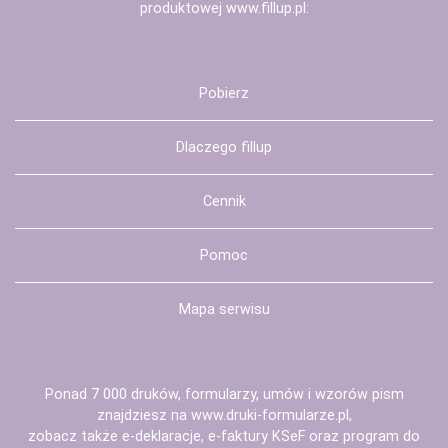
produktowej
www.fillup.pl
:
Pobierz
Dlaczego fillup
Cennik
Pomoc
Mapa serwisu
Ponad 7 000 druków, formularzy, umów i wzorów pism
znajdziesz na
www.druki-formularze.pl
,
zobacz także
e-deklaracje
,
e-faktury KSeF
oraz
program do