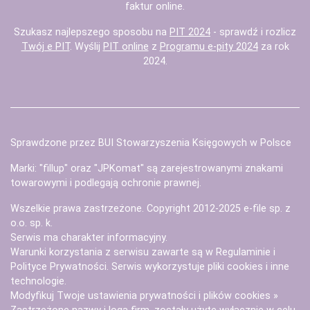
faktur
online.
Szukasz najlepszego sposobu na
PIT 2024
- sprawdź i rozlicz
Twój e PIT
. Wyślij
PIT online
z
Programu e-pity 2024
za rok
2024.
Sprawdzone przez BUI Stowarzyszenia Księgowych w Polsce
Marki: "fillup" oraz "JPKomat" są zarejestrowanymi znakami
towarowymi i podlegają ochronie prawnej.
Wszelkie prawa zastrzeżone. Copyright 2012-2025
e-file sp. z
o.o. sp. k.
Serwis ma charakter informacyjny.
Warunki korzystania z serwisu zawarte są w
Regulaminie
i
Polityce Prywatności
. Serwis wykorzystuje
pliki cookies i inne
technologie
.
Modyfikuj Twoje ustawienia prywatności i plików cookies »