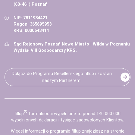
(60-461) Poznań
NIP: 7811934421
Regon: 365695953
KRS: 0000643414
Sąd Rejonowy Poznań Nowe Miasto i Wilda w Poznaniu
Wydział VIII Gospodarczy KRS.
Dołącz do Programu Resellerskiego fillup i zostań
naszym Partnerem.
®
fill
up
formalności wypełnione to ponad 140 000 000
wypełnionych deklaracji i tysiące zadowolonych Klientów.
Więcej informacji o programie fillup znajdziesz na stronie