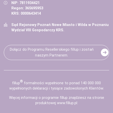
NIP: 7811934421
Regon: 365695953
KRS: 0000643414
Sąd Rejonowy Poznań Nowe Miasto i Wilda w Poznaniu
Wydział VIII Gospodarczy KRS.
Dołącz do Programu Resellerskiego fillup i zostań
naszym Partnerem.
®
fill
up
formalności wypełnione to ponad 140 000 000
wypełnionych deklaracji i tysiące zadowolonych Klientów.
Więcej informacji o programie fillup znajdziesz na stronie
produktowej
www.fillup.pl
: