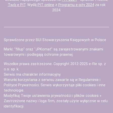
Twój e PIT
. Wyślij
PIT online
z
Programu e-pity 2024
za rok
2024.
Sprawdzone przez BUI Stowarzyszenia Księgowych w Polsce
Marki: "fillup" oraz "JPKomat" są zarejestrowanymi znakami
towarowymi i podlegają ochronie prawnej.
Wszelkie prawa zastrzeżone. Copyright 2012-2025
e-file sp. z
o.o. sp. k.
Serwis ma charakter informacyjny.
Warunki korzystania z serwisu zawarte są w
Regulaminie
i
Polityce Prywatności
. Serwis wykorzystuje
pliki cookies i inne
technologie
.
Modyfikuj Twoje ustawienia prywatności i plików cookies »
Zastrzeżone nazwy i loga firm, zostały użyte wyłącznie w celu
identyfikacji.