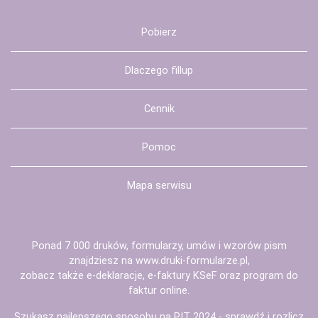
Pobierz
Dlaczego fillup
Cennik
Pomoc
Mapa serwisu
Ponad 7 000 druków, formularzy, umów i wzorów pism
znajdziesz na
www.druki-formularze.pl
,
zobacz także
e-deklaracje
,
e-faktury KSeF
oraz
program do
faktur
online.
Szukasz najlepszego sposobu na
PIT 2024
- sprawdź i rozlicz