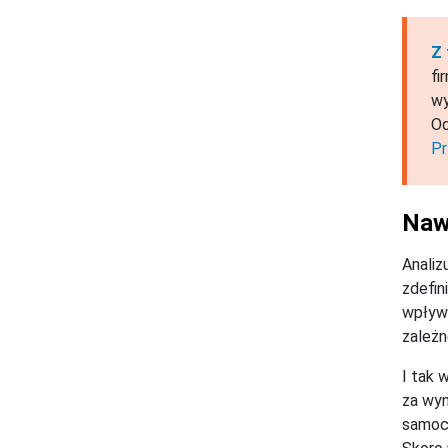
Z 
fi
wy
Od
Pr
Naw
Analiz
zdefin
wpływu
zależn
I tak 
za wyn
samoch