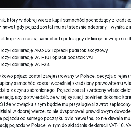
ik, który w dobrej wierze kupił samochód pochodzący z kradzie
, nawet gdy pojazd został mu ostatecznie odebrany - wynika z in
ik kupił za granicą samochód spełniający definicję nowego środk
złożył deklarację AKC-US i opłacił podatek akcyzowy,
złożył deklarację VAT-10 i opłacił podatek VAT
złożył deklarację VAT-23.
kowo pojazd został zarejestrowany w Polsce, decyzja o rejestrac
upiony samochód został wcześniej skradziony prawowitemu właś
ziło z czynu zabronionego. Pojazd został zwrócony właścicielow
retację, aby potwierdzić, że w tej sytuacji powinien dokonać kor
 i że w związku z tym będzie mu przysługiwał zwrot zapłacon
ziałał w dobrej wierze, to nie dysponował prawidłowym dowo
a pojazdu od samego początku była nieważna, to nie dawała mu
racją pojazdu w Polsce, w tym do składania deklaracji VAT-10, 