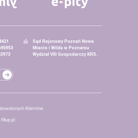
4421
Sąd Rejonowy Poznań Nowe
695953
Miasto i Wilda w Poznaniu
02973
Wydział VIII Gospodarczy KRS.
adowolonych Klientów.
illup.pl
: