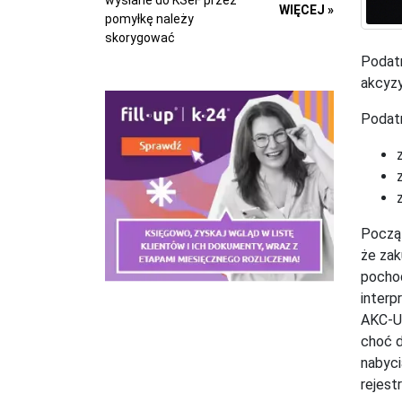
wysłane do KSeF przez
WIĘCEJ »
pomyłkę należy
skorygować
Podatn
akcyzy
Podatn
Począt
że zak
pochod
interp
AKC-US
choć d
nabyci
rejest