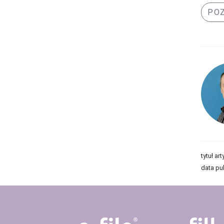
POZ
tytuł art
data pub