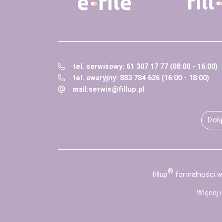
tel. serwisowy: 61 307 17 77 (08:00 - 16:00)
tel. awaryjny: 883 784 626 (16:00 - 18:00)
mail:
serwis@fillup.pl
Dołą
®
fill
up
formalności wy
Więcej 