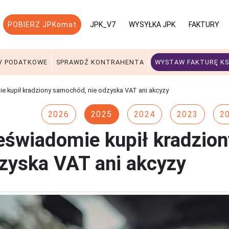
POBIERZ JPKomat
JPK_V7
WYSYŁKA JPK
FAKTURY
Y PODATKOWE
SPRAWDŹ KONTRAHENTA
WYSTAW FAKTURĘ KS
 kupił kradziony samochód, nie odzyska VAT ani akcyzy
2026
2025
2024
2023
2
eświadomie kupił kradzio
zyska VAT ani akcyzy