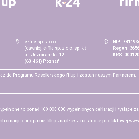
e-file sp. z o.o.
NIP: 781193
(dawniej: e-file sp. z o.o. sp. k.)
Regon: 365
ul. Jeziorańska 12
KRS: 00012
(60-461) Poznań
cz do Programu Resellerskiego fillup i zostań naszym Partnerem.
pełnione to ponad 160 000 000 wypełnionych deklaracji i tysiące z
informacji o programie fillup znajdziesz na stronie produktowej
www.f