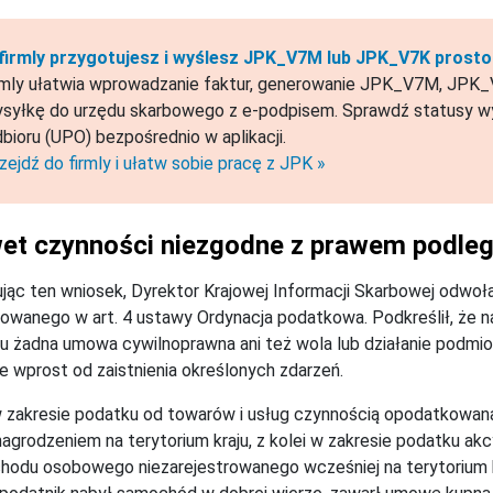
firmly przygotujesz i wyślesz JPK_V7M lub JPK_V7K prosto 
rmly ułatwia wprowadzanie faktur, generowanie JPK_V7M, JPK_V
syłkę do urzędu skarbowego z e-podpisem. Sprawdź statusy wy
bioru (UPO) bezpośrednio w aplikacji.
zejdź do firmly i ułatw sobie pracę z JPK »
et czynności niezgodne z prawem podle
ując ten wniosek, Dyrektor Krajowej Informacji Skarbowej odwo
iowanego w art. 4 ustawy Ordynacja podatkowa. Podkreślił, że
 żadna umowa cywilnoprawna ani też wola lub działanie podm
e wprost od zaistnienia określonych zdarzeń.
w zakresie podatku od towarów i usług czynnością opodatkow
agrodzeniem na terytorium kraju, z kolei w zakresie podatku
odu osobowego niezarejestrowanego wcześniej na terytorium k