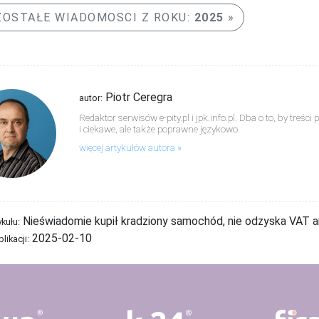
OSTAŁE WIADOMOSCI Z ROKU:
2025
Piotr Ceregra
autor:
Redaktor serwisów e-pity.pl i jpk.info.pl. Dba o to, by treś
i ciekawe, ale także poprawne językowo.
więcej artykułów autora
Nieświadomie kupił kradziony samochód, nie odzyska VAT a
ykułu:
2025-02-10
likacji: