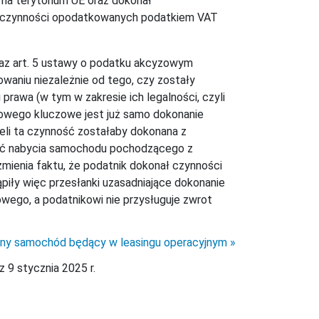
na terytorium UE oraz dokonał
ał czynności opodatkowanych podatkiem VAT
 oraz art. 5 ustawy o podatku akcyzowym
waniu niezależnie od tego, czy zostały
awa (w tym w zakresie ich legalności, czyli
owego kluczowe jest już samo dokonanie
eli ta czynność zostałaby dokonana z
ość nabycia samochodu pochodzącego z
zmienia faktu, że podatnik dokonał czynności
ły więc przesłanki uzasadniające dokonanie
owego, a podatnikowi nie przysługuje zwrot
ny samochód będący w leasingu operacyjnym
 9 stycznia 2025 r.