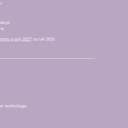
u
uki.pl
,
ne.
ramu e-pity 2027
za rok 2026.
nne technologie
.