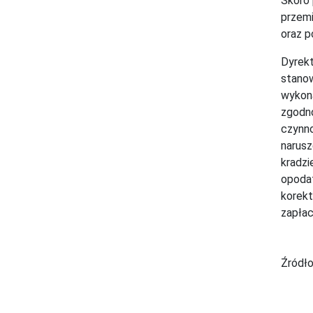
Skoro 
przemi
oraz 
Dyrekt
stanow
wykona
zgodno
czynno
narusz
kradzi
opodat
korekt
zapła
Źródło