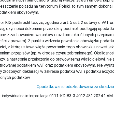
podatnik nabył samochód w dobrej wierze, zawarł umowę kupna 
eszczenia pojazdu na terytorium Polski, to tym samym dokon
podatkiem akcyzowym.
or KIS podkreślił też, że, zgodnie z art. 5 ust. 2 ustawy o VAT
ią, czynności dokonane przez dany podmiot podlegają opodatko
ne z zachowaniem warunków oraz form określonych przepisami pr
ści z prawem). Z punktu widzenia powstania obowiązku podatk
ści, z którą ustawa wiąże powstanie tego obowiązku, nawet jeż
eniem przepisów (np. w drodze czynu zabronionego). Okoliczn
eży, a następnie przekazania go prawowitemu właścicielowi, nie 
kowanej podatkiem VAT oraz podatkiem akcyzowym. Nie wystąpi
y złożonych deklaracji w zakresie podatku VAT i podatku akcyz
conych podatków.
Opodatkowanie odszkodowania za skradzio
: indywidualna interpretacja 0111-KDIB3-3.4012.481.2024.1.AM z