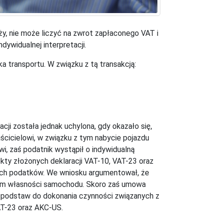
ży, nie może liczyć na zwrot zapłaconego VAT i
dywidualnej interpretacji.
a transportu. W związku z tą transakcją:
ji została jednak uchylona, gdy okazało się,
cicielowi, w związku z tym nabycie pojazdu
i, zaś podatnik wystąpił o indywidualną
ekty złożonych deklaracji VAT-10, VAT-23 oraz
ych podatków. We wniosku argumentował, że
dem własności samochodu. Skoro zaś umowa
 podstaw do dokonania czynności związanych z
VAT-23 oraz AKC-US.