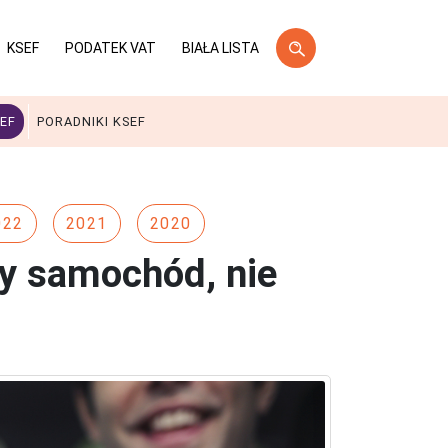
KSEF
PODATEK VAT
BIAŁA LISTA
EF
PORADNIKI KSEF
022
2021
2020
ny samochód, nie