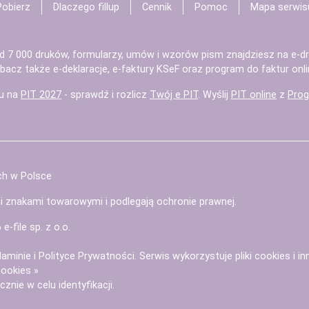
Pobierz
Dlaczego fillup
Cennik
Pomoc
Mapa serwis
d 7 000 druków, formularzy, umów i wzorów pism znajdziesz na
e-dr
bacz także
e-deklaracje
,
e-faktury KSeF
oraz
program do faktur
onli
u na
PIT 2027
- sprawdź i rozlicz
Twój e PIT
. Wyślij
PIT online
z
Prog
ch w Polsce
mi znakami towarowymi i podlegają ochronie prawnej.
6
e-file sp. z o.o.
laminie
i
Polityce Prywatności
. Serwis wykorzystuje
pliki cookies i i
cookies »
znie w celu identyfikacji.