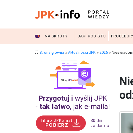
NA SKRÓTY
JAKI KOD GTU
PROCEDUR
Strona główna
Aktualności JPK
2025
Nieświadomie
Ni
od
Przygotuj i
wyślij JPK
-
tak łatwo
, jak e‑maila!
fillup JPKomat
30 dni
POBIERZ
za darmo