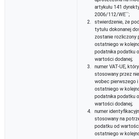
artykułu 141 dyrek
2006/112/WE``;
stwierdzenie, że po
tytułu dokonanej d
zostanie rozliczony 
ostatniego w kolejn
podatnika podatku 
wartości dodanej;
numer VAT-UE, który
stosowany przez ni
wobec pierwszego i
ostatniego w kolejn
podatnika podatku 
wartości dodanej;
numer identyfikacyj
stosowany na potrz
podatku od wartośc
ostatniego w kolejn