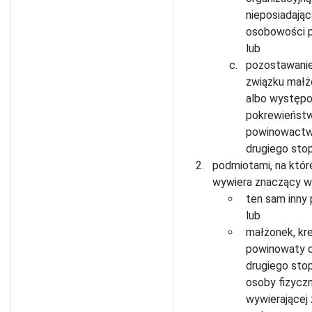
nieposiadając
osobowości p
lub
pozostawani
związku małż
albo występ
pokrewieństw
powinowactw
drugiego stop
podmiotami, na któr
wywiera znaczący w
ten sam inny
lub
małżonek, kr
powinowaty 
drugiego sto
osoby fizyczn
wywierającej