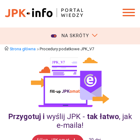
NA SKRÓTY
Strona główna
Procedury podatkowe JPK_V7
Przygotuj i
wyślij JPK -
tak łatwo
, jak
e‑maila!
fillup JPKomat