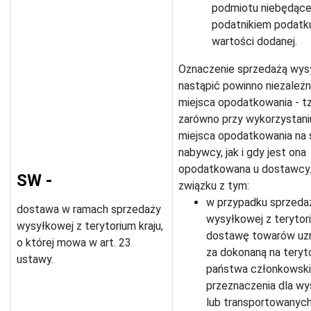
podmiotu niebędąc
podatnikiem podatk
wartości dodanej.
Oznaczenie sprzedażą wy
nastąpić powinno niezależn
miejsca opodatkowania - tz
zarówno przy wykorzystani
miejsca opodatkowania na 
nabywcy, jak i gdy jest ona
opodatkowana u dostawcy
SW -
związku z tym:
w przypadku sprzeda
dostawa w ramach sprzedaży
wysyłkowej z terytori
wysyłkowej z terytorium kraju,
dostawę towarów uzn
o której mowa w art. 23
za dokonaną na teryt
ustawy.
państwa członkowsk
przeznaczenia dla wy
lub transportowanyc