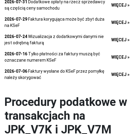
2026-07-31
Dodatkowe opłaty na rzecz sprzedawcy
WIĘCEJ »
są częścią ceny samochodu
2026-07-29
Faktura korygująca może być zbyt duża
WIĘCEJ »
na KSeF
2026-07-24
Wizualizacja z dodatkowymi danymi nie
WIĘCEJ »
jest odrębną fakturą
2026-07-16
Tylko płatności za faktury muszą być
WIĘCEJ »
oznaczane numerem KSeF
2026-07-06
Faktury wysłane do KSeF przez pomyłkę
WIĘCEJ »
należy skorygować
Procedury podatkowe w
transakcjach na
JPK_V7K i JPK_V7M