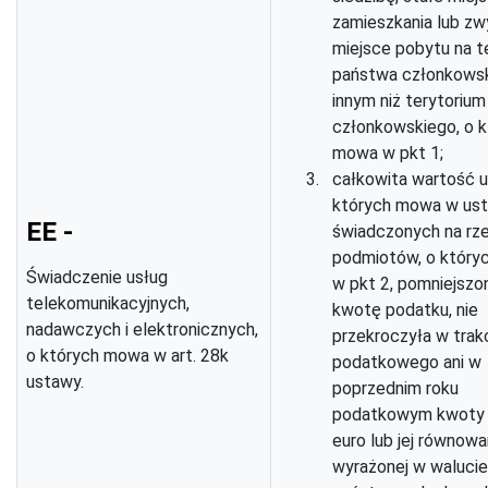
zamieszkania lub zw
miejsce pobytu na t
państwa członkows
innym niż terytoriu
członkowskiego, o 
mowa w pkt 1;
całkowita wartość u
których mowa w ust.
EE -
świadczonych na rz
podmiotów, o któr
Świadczenie usług
w pkt 2, pomniejszo
telekomunikacyjnych,
kwotę podatku, nie
nadawczych i elektronicznych,
przekroczyła w trak
o których mowa w art. 28k
podatkowego ani w
ustawy.
poprzednim roku
podatkowym kwoty 
euro lub jej równowa
wyrażonej w walucie