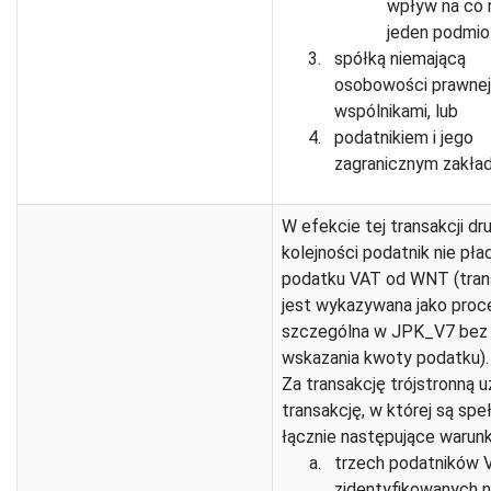
wpływ na co 
jeden podmiot
spółką niemającą
osobowości prawnej i
wspólnikami, lub
podatnikiem i jego
zagranicznym zakład
W efekcie tej transakcji dr
kolejności podatnik nie płac
podatku VAT od WNT (tran
jest wykazywana jako proc
szczególna w JPK_V7 bez
wskazania kwoty podatku).
Za transakcję trójstronną u
transakcję, w której są spe
łącznie następujące warunk
trzech podatników 
zidentyfikowanych 