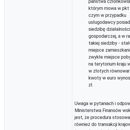
państwa członkowsk
którym mowa w pkt 
czym w przypadku
usługodawcy posiad
siedzibę działalnośc
gospodarczej, a w ra
takiej siedziby - sta
miejsce zamieszkani
zwykłe miejsce poby
na terytorium kraju 
w złotych równowa
kwoty w euro wynos
zł.
Uwaga w pytaniach i odpow
Ministerstwa Finansów ws
jest, że procedura stosowa
również do transakcji krajo