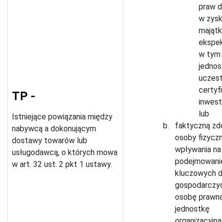
praw d
w zysk
majątk
ekspe
w tym
jednos
uczest
certyf
TP -
inwest
lub
Istniejące powiązania między
faktyczną zd
nabywcą a dokonującym
osoby fizyczn
dostawy towarów lub
wpływania na
usługodawcą, o których mowa
podejmowani
w art. 32 ust. 2 pkt 1 ustawy.
kluczowych d
gospodarczy
osobę prawną
jednostkę
organizacyjną