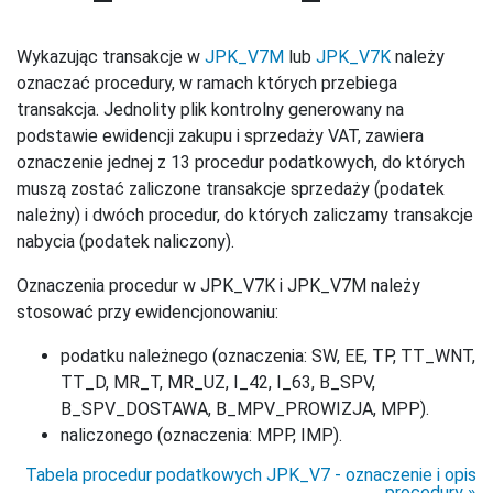
Wykazując transakcje w
JPK_V7M
lub
JPK_V7K
należy
oznaczać procedury, w ramach których przebiega
transakcja. Jednolity plik kontrolny generowany na
podstawie ewidencji zakupu i sprzedaży VAT, zawiera
oznaczenie jednej z 13 procedur podatkowych, do których
muszą zostać zaliczone transakcje sprzedaży (podatek
należny) i dwóch procedur, do których zaliczamy transakcje
nabycia (podatek naliczony).
Oznaczenia procedur w JPK_V7K i JPK_V7M należy
stosować przy ewidencjonowaniu:
podatku należnego (oznaczenia: SW, EE, TP, TT_WNT,
TT_D, MR_T, MR_UZ, I_42, I_63, B_SPV,
B_SPV_DOSTAWA, B_MPV_PROWIZJA, MPP).
naliczonego (oznaczenia: MPP, IMP).
Tabela procedur podatkowych JPK_V7 - oznaczenie i opis
procedury