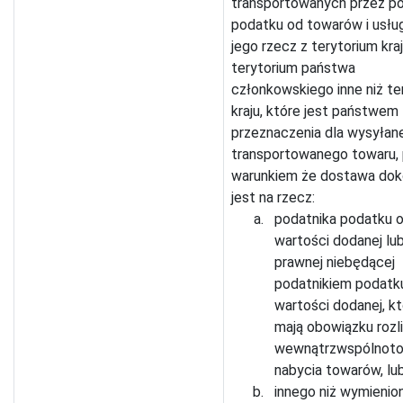
transportowanych przez po
podatku od towarów i usług
jego rzecz z terytorium kra
terytorium państwa
członkowskiego inne niż te
kraju, które jest państwem
przeznaczenia dla wysyłan
transportowanego towaru,
warunkiem że dostawa do
jest na rzecz:
podatnika podatku 
wartości dodanej lu
prawnej niebędącej
podatnikiem podatk
wartości dodanej, kt
mają obowiązku rozl
wewnątrzwspólnot
nabycia towarów, lu
innego niż wymieniony