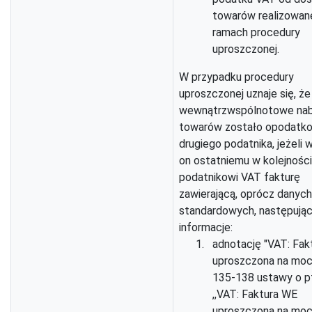
towarów realizowan
ramach procedury
uproszczonej.
W przypadku procedury
uproszczonej uznaje się, że
wewnątrzwspólnotowe nab
towarów zostało opodatk
drugiego podatnika, jeżeli 
on ostatniemu w kolejności
podatnikowi VAT fakturę
zawierającą, oprócz danych
standardowych, następują
informacje:
adnotację "VAT: Fak
uproszczona na mocy
135-138 ustawy o pt
,,VAT: Faktura WE
uproszczona na mo