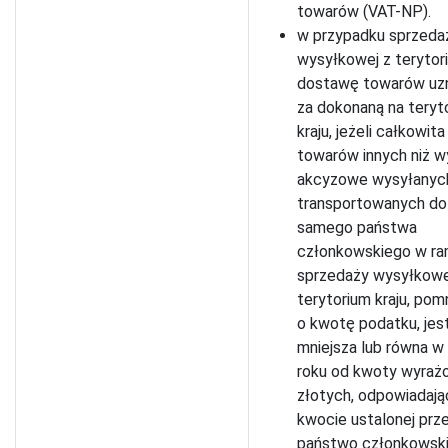
towarów (VAT-NP).
w przypadku sprzeda
wysyłkowej z terytori
dostawę towarów uzn
za dokonaną na teryt
kraju, jeżeli całkowit
towarów innych niż w
akcyzowe wysyłanych
transportowanych do
samego państwa
członkowskiego w r
sprzedaży wysyłkowe
terytorium kraju, pom
o kwotę podatku, jes
mniejsza lub równa 
roku od kwoty wyraż
złotych, odpowiadają
kwocie ustalonej prz
państwo członkowsk