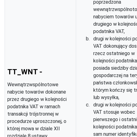
poprzedzona
wewnątrzwspólnot
nabyciem towarów 
drugiego w kolejnoś
podatnika VAT,
drugi w kolejności p
VAT dokonujący dos
rzecz ostatniego w
kolejności podatnika
posiada siedziby dzi
TT_WNT -
gospodarczej na ter
państwa członkowsk
Wewnątrzwspólnotowe
którym kończy się t
nabycie towarów dokonane
lub wysyłka,
przez drugiego w kolejności
drugi w kolejności p
podatnika VAT w ramach
VAT stosuje wobec
transakcji trójstronnej w
pierwszego i ostatn
procedurze uproszczonej, o
kolejności podatnik
której mowa w dziale XII
sam numer identyfik
rozdziale 8 ustawy.