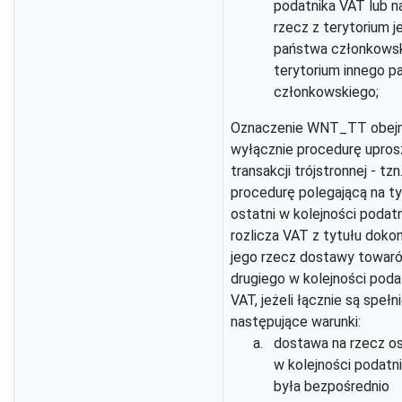
podatnika VAT lub na
rzecz z terytorium 
państwa członkowsk
terytorium innego p
członkowskiego;
Oznaczenie WNT_TT obej
wyłącznie procedurę upro
transakcji trójstronnej - tzn
procedurę polegającą na t
ostatni w kolejności podat
rozlicza VAT z tytułu dokon
jego rzecz dostawy towar
drugiego w kolejności poda
VAT, jeżeli łącznie są spełn
następujące warunki:
dostawa na rzecz o
w kolejności podatn
była bezpośrednio