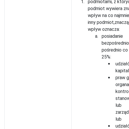
podmiotami, z który
podmiot wywiera zn
wpływ na co najmnie
inny podmiot,znacz
wpływ oznacza:
posiadanie
bezpośrednio
pośrednio co 
25%:
udział
kapita
praw g
organ
kontro
stano
lub
zarząd
lub
udział