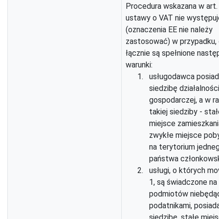
Procedura wskazana w art.
ustawy o VAT nie występuj
(oznaczenia EE nie należy
zastosować) w przypadku,
łącznie są spełnione nastę
warunki:
usługodawca posia
siedzibę działalnośc
gospodarczej, a w ra
takiej siedziby - sta
miejsce zamieszkani
zwykłe miejsce poby
na terytorium jedne
państwa członkowsk
usługi, o których mo
1, są świadczone na
podmiotów niebędą
podatnikami, posiad
siedzibę, stałe miej