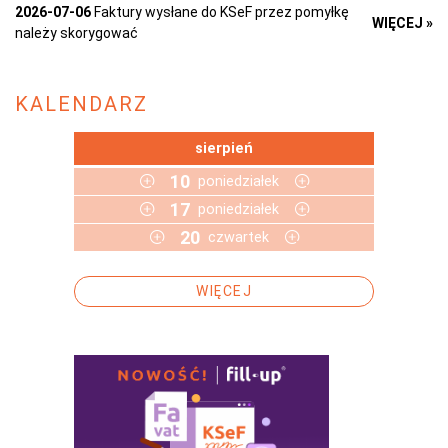
2026-07-06
Faktury wysłane do KSeF przez pomyłkę
WIĘCEJ »
należy skorygować
KALENDARZ
sierpień
10
poniedziałek
17
poniedziałek
20
czwartek
WIĘCEJ