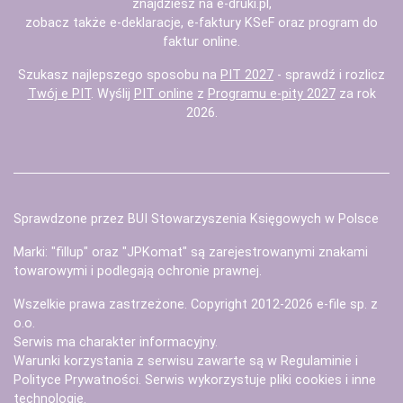
znajdziesz na
e-druki.pl
,
zobacz także
e-deklaracje
,
e-faktury KSeF
oraz
program do
faktur
online.
Szukasz najlepszego sposobu na
PIT 2027
- sprawdź i rozlicz
Twój e PIT
. Wyślij
PIT online
z
Programu e-pity 2027
za rok
2026.
Sprawdzone przez BUI Stowarzyszenia Księgowych w Polsce
Marki: "fillup" oraz "JPKomat" są zarejestrowanymi znakami
towarowymi i podlegają ochronie prawnej.
Wszelkie prawa zastrzeżone. Copyright 2012-2026
e-file sp. z
o.o.
Serwis ma charakter informacyjny.
Warunki korzystania z serwisu zawarte są w
Regulaminie
i
Polityce Prywatności
. Serwis wykorzystuje
pliki cookies i inne
technologie
.