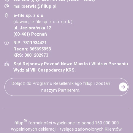
mail:
serwis@fillup.pl
e-file sp. z o.o.
(dawniej: e-file sp. z o.o. sp. k.)
ul. Jeziorańska 12
(60-461) Poznań
NIP: 7811934421
Regon: 365695953
KRS: 0001202973
Sąd Rejonowy Poznań Nowe Miasto i Wilda w Poznaniu
Wydział VIII Gospodarczy KRS.
Dołącz do Programu Resellerskiego fillup i zostań
naszym Partnerem.
®
fill
up
formalności wypełnione to ponad 160 000 000
wypełnionych deklaracji i tysiące zadowolonych Klientów.