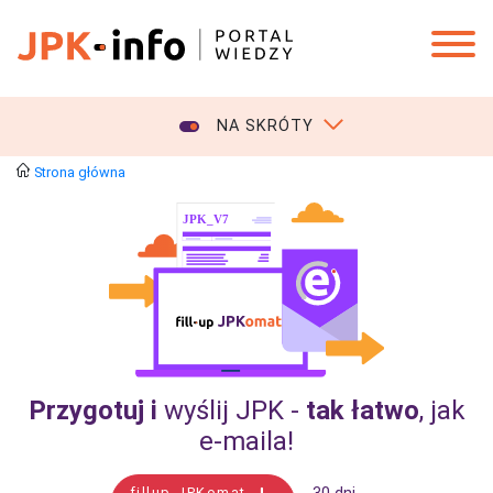
NA SKRÓTY
Strona główna
Przygotuj i
wyślij JPK -
tak łatwo
, jak
e‑maila!
fillup JPKomat