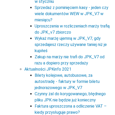
w styczniu
Sprzedaż z pominięciem kasy - jeden czy
wiele dokumentów WEW w JPK_V7 w
miesiącu?
Uproszczenia w rozliczeniach marży trafią
do JPK_v7 zbiorczo
Wykaż marżę ujemną w JPK_V7, gdy
sprzedajesz rzeczy używane taniej niż je
kupiłeś
Zakup na marży nie trafi do JPK_V7 od
razu a dopiero przy sprzedaży
Aktualności JPKinfo 2021
Bilety kolejowe, autobusowe, za
autostradę - faktury w formie biletu
jednorazowego w JPK_V7
Czynny żal do korygowanego, błędnego
pliku JPK nie będzie już konieczny
Faktura uproszczona a odliczenie VAT –
kiedy przysługuje prawo?