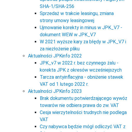
SHA-1/SHA-256
Sprzedaż w trakcie leasingu, zmiana
strony umowy leasingowej
Ujmowanie korekty in minus w JPK_V7 -
dokument WEW w JPK_V7
W 2021 wyższe kary za błędy w JPK_V7 i
za niezłożenie pliku
Aktualności JPKinfo 2022
JPK_v7 w 2022 r. bez czynnego żalu -
korekta JPK z okresów wcześniejszych
Tarcza antyinflacyjna - obniżenie stawek
VAT od 1 lutego 2022 r.
Aktualności JPKinfo 2023
Brak dokumentu potwierdzającego wywóz
towarów nie odbiera prawa do zw. VAT
Cesja wierzytelności trudnych nie podlega
VAT
Czy nabywca będzie mógł odliczyć VAT z