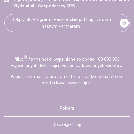
Wydział VIII Gospodarczy KRS.
Dołącz do Programu Resellerskiego fillup i zostań
naszym Partnerem.
®
fill
up
formalności wypełnione to ponad 160 000 000
wypełnionych deklaracji i tysiące zadowolonych Klientów.
Więcej informacji o programie fillup znajdziesz na stronie
produktowej
www.fillup.pl
:
Pobierz
Dlaczego fillup