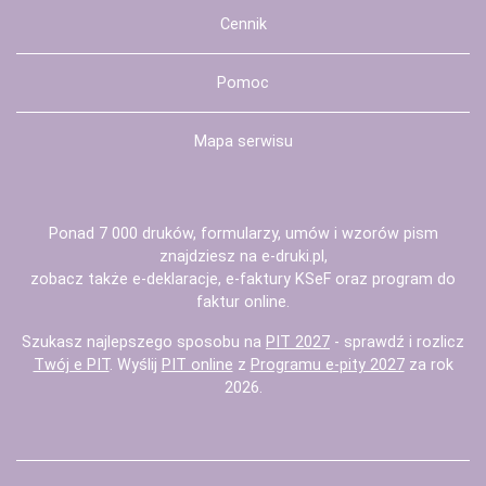
Cennik
Pomoc
Mapa serwisu
Ponad 7 000 druków, formularzy, umów i wzorów pism
znajdziesz na
e-druki.pl
,
zobacz także
e-deklaracje
,
e-faktury KSeF
oraz
program do
faktur
online.
Szukasz najlepszego sposobu na
PIT 2027
- sprawdź i rozlicz
Twój e PIT
. Wyślij
PIT online
z
Programu e-pity 2027
za rok
2026.