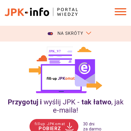
NA SKRÓTY
Przygotuj i
wyślij JPK -
tak łatwo
, jak
e‑maila!
fillup JPKomat
30 dni
POBIERZ
za darmo