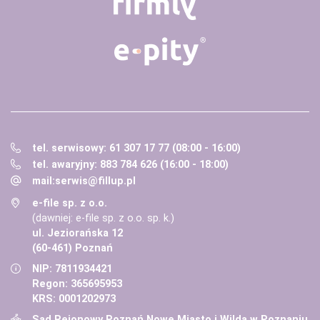
tel. serwisowy: 61 307 17 77 (08:00 - 16:00)
tel. awaryjny: 883 784 626 (16:00 - 18:00)
mail:
serwis@fillup.pl
e-file sp. z o.o.
(dawniej: e-file sp. z o.o. sp. k.)
ul. Jeziorańska 12
(60-461) Poznań
NIP: 7811934421
Regon: 365695953
KRS: 0001202973
Sąd Rejonowy Poznań Nowe Miasto i Wilda w Poznaniu