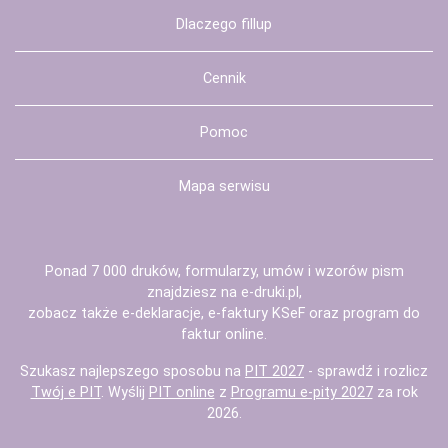
Dlaczego fillup
Cennik
Pomoc
Mapa serwisu
Ponad 7 000 druków, formularzy, umów i wzorów pism
znajdziesz na
e-druki.pl
,
zobacz także
e-deklaracje
,
e-faktury KSeF
oraz
program do
faktur
online.
Szukasz najlepszego sposobu na
PIT 2027
- sprawdź i rozlicz
Twój e PIT
. Wyślij
PIT online
z
Programu e-pity 2027
za rok
2026.