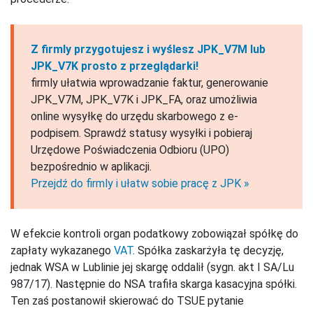
Z firmly przygotujesz i wyślesz JPK_V7M lub
JPK_V7K prosto z przeglądarki!
firmly ułatwia wprowadzanie faktur, generowanie
JPK_V7M, JPK_V7K i JPK_FA, oraz umożliwia
online wysyłkę do urzędu skarbowego z e-
podpisem. Sprawdź statusy wysyłki i pobieraj
Urzędowe Poświadczenia Odbioru (UPO)
bezpośrednio w aplikacji.
Przejdź do firmly i ułatw sobie pracę z JPK »
W efekcie kontroli organ podatkowy zobowiązał spółkę do
zapłaty wykazanego
VAT
. Spółka zaskarżyła tę decyzję,
jednak WSA w Lublinie jej skargę oddalił (sygn. akt I SA/Lu
987/17). Następnie do NSA trafiła skarga kasacyjna spółki.
Ten zaś postanowił skierować do TSUE pytanie