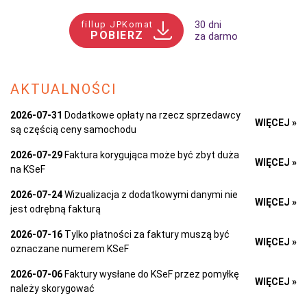
fillup JPKomat
30 dni
POBIERZ
za darmo
AKTUALNOŚCI
2026-07-31
Dodatkowe opłaty na rzecz sprzedawcy
WIĘCEJ »
są częścią ceny samochodu
2026-07-29
Faktura korygująca może być zbyt duża
WIĘCEJ »
na KSeF
2026-07-24
Wizualizacja z dodatkowymi danymi nie
WIĘCEJ »
jest odrębną fakturą
2026-07-16
Tylko płatności za faktury muszą być
WIĘCEJ »
oznaczane numerem KSeF
2026-07-06
Faktury wysłane do KSeF przez pomyłkę
WIĘCEJ »
należy skorygować