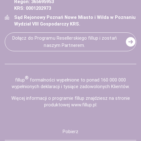
Regon: 365695953
KRS: 0001202973
Sąd Rejonowy Poznań Nowe Miasto i Wilda w Poznaniu
Wydział VIII Gospodarczy KRS.
Dołącz do Programu Resellerskiego fillup i zostań
naszym Partnerem.
®
fill
up
formalności wypełnione to ponad 160 000 000
wypełnionych deklaracji i tysiące zadowolonych Klientów.
Więcej informacji o programie fillup znajdziesz na stronie
produktowej
www.fillup.pl
:
Pobierz