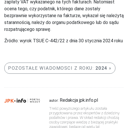
zapłaty VAT wykazanego na tych fakturach. Natomiast
ocena tego, czy podatnik, którego dane zostały
bezprawnie wykorzystane na fakturze, wykazał się należytą
starannością, należy do organu podatkowego lub do sądu
rozpatrującego sprawę.
Źródło: wyrok TSUE C-442/22 z dnia 30 stycznia 2024 roku
POZOSTAŁE WIADOMOSCI Z ROKU:
2024
Redakcja jpk.info.pl
autor:
Treść powyższego artykułu została
przygotowana przez ekspertów z dziedziny
podatków i prawa. W skład redakcji chodzą
osoby czerpiące wiedzę z bieżącej praktyki
zawodowej, będące od wielu lat