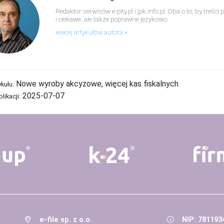
Redaktor serwisów e-pity.pl i jpk.info.pl. Dba o to, by treś
i ciekawe, ale także poprawne językowo.
więcej artykułów autora
Nowe wyroby akcyzowe, więcej kas fiskalnych
ykułu:
2025-07-07
likacji:
e-file sp. z o.o.
NIP: 781193