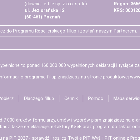
(dawniej: e-file sp. z o.o. sp. k.)
Regon: 365
ul. Jeziorańska 12
KRS: 00012
(60-461) Poznań
cz do Programu Resellerskiego fillup i zostań naszym Partnerem.
pełnione to ponad 160 000 000 wypełnionych deklaracji i tysiące z
informacji o programie fillup znajdziesz na stronie produktowej
www.f
Pobierz
Dlaczego fillup
Cennik
Pomoc
Mapa serwis
d 7 000 druków, formularzy, umów i wzorów pism znajdziesz na
e-dr
bacz także
e-deklaracje
,
e-faktury KSeF
oraz
program do faktur
onli
u na
PIT 2027
- sprawdź i rozlicz
Twój e PIT
. Wyślij
PIT online
z
Prog