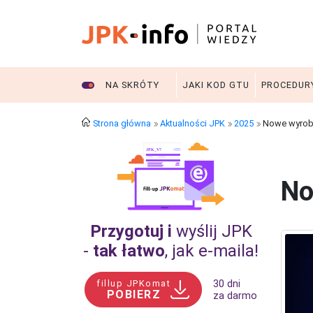
NA SKRÓTY
JAKI KOD GTU
PROCEDUR
Strona główna
Aktualności JPK
2025
Nowe wyroby
No
Przygotuj i
wyślij JPK
-
tak łatwo
, jak e‑maila!
fillup JPKomat
30 dni
POBIERZ
za darmo