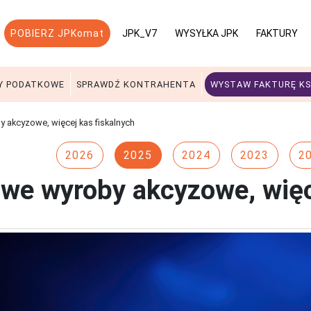
POBIERZ JPKomat
JPK_V7
WYSYŁKA JPK
FAKTURY
Y PODATKOWE
SPRAWDŹ KONTRAHENTA
WYSTAW FAKTURĘ KS
 akcyzowe, więcej kas fiskalnych
2026
2025
2024
2023
2
we wyroby akcyzowe, więc