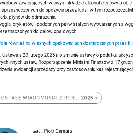
wyrobów zawierających w swym składzie alkohol etylowy o obję
nieprzeznaczonych do spożycia przez ludzi, w tym rozpuszczaln
farb, płynów do odmrażania,
węgla, brykietów i podobnych paliw stałych wytwarzanych z węgl
przeznaczonych do celów opałowych.
ole również na własnych opakowaniach dostarczanych przez kl
: Ustawa z 20 lutego 2025 r. o zmianie ustawy o podatku akcyz
rych innych ustaw, Rozporządzenie Ministra Finansów z 17 grudn
zenia ewidencji sprzedaży przy zastosowaniu kas rejestrującyc
OSTAŁE WIADOMOSCI Z ROKU:
2025
Piotr Ceregra
autor: