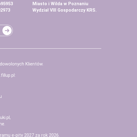
695953
Miasto i Wilda w Poznaniu
02973
Wydział VIII Gospodarczy KRS.
adowolonych Klientów.
illup.pl
:
u
uki.pl
,
ne.
ramu e-pity 2027
za rok 2026.