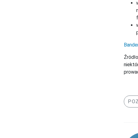
Bander
Źródło
niektó
prowad
POZ