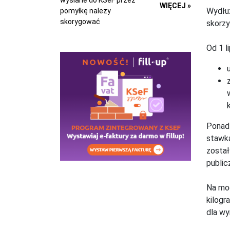
wysłane do KSeF przez
WIĘCEJ »
Wydłuż
pomyłkę należy
skorygować
skorzy
Od 1 l
Ponadt
stawką
został
public
Na moc
kilogr
dla wy