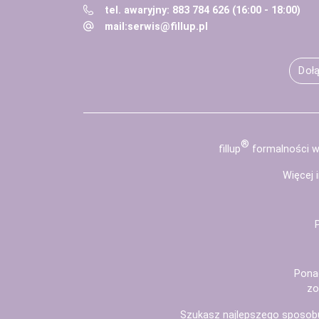
tel. awaryjny: 883 784 626 (16:00 - 18:00)
mail:
serwis@fillup.pl
Dołą
®
fill
up
formalności wy
Więcej 
Pona
zo
Szukasz najlepszego sposob