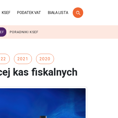
KSEF
PODATEK VAT
BIAŁA LISTA
EF
PORADNIKI KSEF
022
2021
2020
ej kas fiskalnych