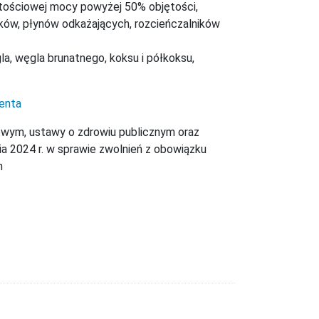
tościowej mocy powyżej 50% objętości,
ików, płynów odkażających, rozcieńczalników
a, węgla brunatnego, koksu i półkoksu,
ienta
owym, ustawy o zdrowiu publicznym oraz
ia 2024 r. w sprawie zwolnień z obowiązku
h