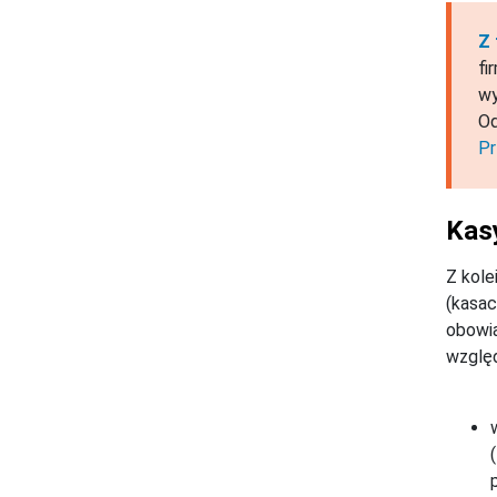
Z 
fi
wy
Od
Pr
Kas
Z kole
(kasac
obowią
względ