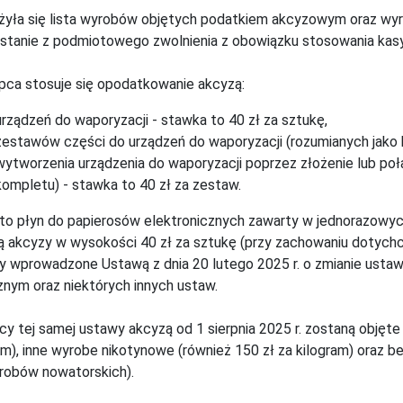
yła się lista wyrobów objętych podatkiem akcyzowym oraz wyr
stanie z podmiotowego zwolnienia z obowiązku stosowania kasy 
ipca stosuje się opodatkowanie akcyzą:
urządzeń do waporyzacji - stawka to 40 zł za sztukę,
zestawów części do urządzeń do waporyzacji (rozumianych jako 
wytworzenia urządzenia do waporyzacji poprzez złożenie lub p
kompletu) - stawka to 40 zł za zestaw.
o płyn do papierosów elektronicznych zawarty w jednorazowyc
 akcyzy w wysokości 40 zł za sztukę (przy zachowaniu dotychcza
y wprowadzone Ustawą z dnia 20 lutego 2025 r. o zmianie ust
znym oraz niektórych innych ustaw.
y tej samej ustawy akcyzą od 1 sierpnia 2025 r. zostaną objęte
am), inne wyrobe nikotynowe (również 150 zł za kilogram) oraz 
robów nowatorskich).