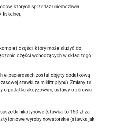
obów, których sprzedaż uniemożliwia
fiskalnej.
komplet części, który może służyć do
ołączenie części wchodzących w skład tego
h e-papierosach został objęty dodatkową
sowej stawki za mililitr płynu). Zmiany te
awy o podatku akcyzowym, ustawy o zdrowiu
 saszetki nikotynowe (stawka to 150 zł za
beztytoniowe wyroby nowatorskie (stawka jak