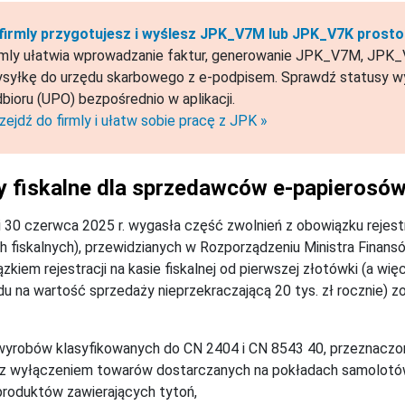
firmly przygotujesz i wyślesz JPK_V7M lub JPK_V7K prosto 
rmly ułatwia wprowadzanie faktur, generowanie JPK_V7M, JPK_V
syłkę do urzędu skarbowego z e-podpisem. Sprawdź statusy wy
bioru (UPO) bezpośrednio w aplikacji.
zejdź do firmly i ułatw sobie pracę z JPK »
y fiskalne dla sprzedawców e-papierosów
i 30 czerwca 2025 r. wygasła część zwolnień z obowiązku rejest
h fiskalnych), przewidzianych w Rozporządzeniu Ministra Finans
zkiem rejestracji na kasie fiskalnej od pierwszej złotówki (a wi
u na wartość sprzedaży nieprzekraczającą 20 tys. zł rocznie) zos
wyrobów klasyfikowanych do CN 2404 i CN 8543 40, przeznaczony
(z wyłączeniem towarów dostarczanych na pokładach samolotów)
produktów zawierających tytoń,