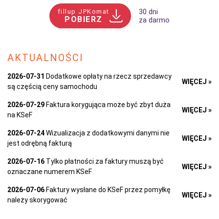
fillup JPKomat
30 dni
POBIERZ
za darmo
AKTUALNOŚCI
2026-07-31
Dodatkowe opłaty na rzecz sprzedawcy
WIĘCEJ »
są częścią ceny samochodu
2026-07-29
Faktura korygująca może być zbyt duża
WIĘCEJ »
na KSeF
2026-07-24
Wizualizacja z dodatkowymi danymi nie
WIĘCEJ »
jest odrębną fakturą
2026-07-16
Tylko płatności za faktury muszą być
WIĘCEJ »
oznaczane numerem KSeF
2026-07-06
Faktury wysłane do KSeF przez pomyłkę
WIĘCEJ »
należy skorygować