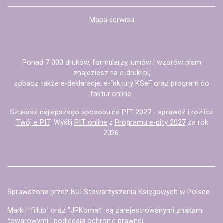
Mapa serwisu
Ponad 7 000 druków, formularzy, umów i wzorów pism
znajdziesz na
e-druki.pl
,
zobacz także
e-deklaracje
,
e-faktury KSeF
oraz
program do
faktur
online.
Szukasz najlepszego sposobu na
PIT 2027
- sprawdź i rozlicz
Twój e PIT
. Wyślij
PIT online
z
Programu e-pity 2027
za rok
2026.
Sprawdzone przez BUI Stowarzyszenia Księgowych w Polsce
Marki: "fillup" oraz "JPKomat" są zarejestrowanymi znakami
towarowymi i podlegają ochronie prawnej.