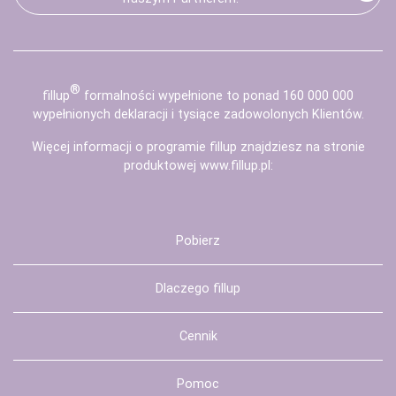
®
fill
up
formalności wypełnione to ponad 160 000 000
wypełnionych deklaracji i tysiące zadowolonych Klientów.
Więcej informacji o programie fillup znajdziesz na stronie
produktowej
www.fillup.pl
:
Pobierz
Dlaczego fillup
Cennik
Pomoc