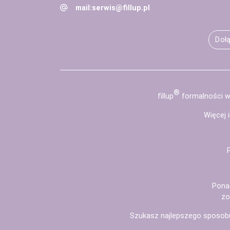
mail:
serwis@fillup.pl
Dołą
®
fill
up
formalności wy
Więcej 
Pona
zo
Szukasz najlepszego sposob