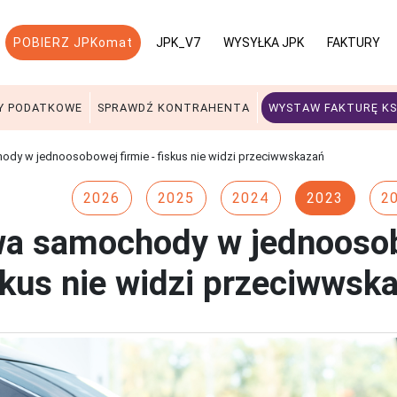
POBIERZ JPKomat
JPK_V7
WYSYŁKA JPK
FAKTURY
Y PODATKOWE
SPRAWDŹ KONTRAHENTA
WYSTAW FAKTURĘ KS
dy w jednoosobowej firmie - fiskus nie widzi przeciwwskazań
2026
2025
2024
2023
2
a samochody w jednoosob
skus nie widzi przeciwwsk