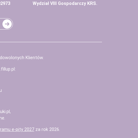
02973
Wydział VIII Gospodarczy KRS.
adowolonych Klientów.
illup.pl
:
u
uki.pl
,
ne.
ramu e-pity 2027
za rok 2026.