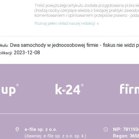
Treść powyższego artykułu została przygotowana przez eks
chodzą osoby czerpiące wiedzę z bieżącej praktyki zawodo
komentowaniem i opiniowaniem przepisów prawno - poda
Poznaj pełen skład naszej redakcji.
Dwa samochody w jednoosobowej firmie - fiskus nie widzi
ykułu:
2023-12-08
likacji:
e-file sp. z o.o.
NIP: 781193
(dawniej: e-file sp. z o.o. sp. k.)
Regon: 365