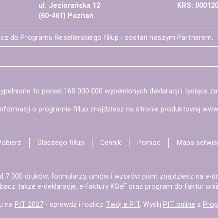
ul. Jeziorańska 12
KRS: 00012
(60-461) Poznań
cz do Programu Resellerskiego fillup i zostań naszym Partnerem.
pełnione to ponad 160 000 000 wypełnionych deklaracji i tysiące z
informacji o programie fillup znajdziesz na stronie produktowej
www.f
Pobierz
Dlaczego fillup
Cennik
Pomoc
Mapa serwis
d 7 000 druków, formularzy, umów i wzorów pism znajdziesz na
e-dr
bacz także
e-deklaracje
,
e-faktury KSeF
oraz
program do faktur
onli
u na
PIT 2027
- sprawdź i rozlicz
Twój e PIT
. Wyślij
PIT online
z
Prog