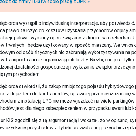
zejdź do firmly i ułatw sobie pracę z JPK »
iębiorca wystąpił o indywidualną interpretację, aby potwierdzić,
ma prawo zaliczyć do kosztów uzyskania przychodów odpisy amo
atacji, paliwa i wymiany opon związane z drugim samochodem, 
w trwałych i będzie użytkowany w sposób mieszany. We wniosk
owym od osób fizycznych nie zabraniają wykorzystywania na po
w transportu ani nie ograniczają ich liczby. Niezbędne jest tyl
zonej działalności gospodarczej i wykazanie związku przyczy
niętym przychodem.
iębiorca stwierdził, że zakup mniejszego pojazdu hybrydowego
ne z dojazdem do kontrahentów, sprawniej przemieszczać się w 
hodem z instalacją LPG nie może wjeżdżać na wiele parkingów
odów jest dla niego zabezpieczeniem w przypadku awarii lub ko
or KIS zgodził się z tą argumentacją i wskazał, że w opisanej sy
w uzyskania przychodów z tytułu prowadzonej pozarolniczej dzi