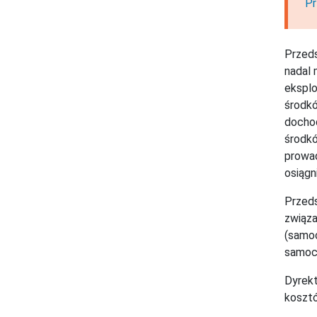
Pr
Przeds
nadal 
eksplo
środkó
dochod
środkó
prowad
osiąg
Przeds
związa
(samoc
samoch
Dyrekt
kosztó