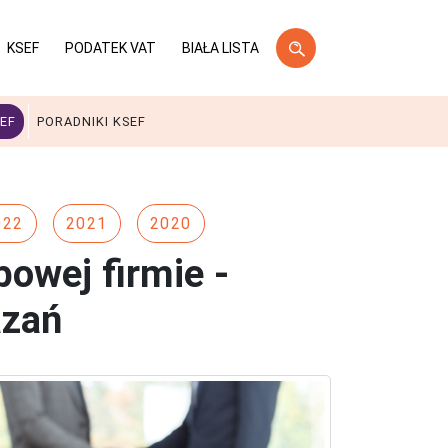
KSEF
PODATEK VAT
BIAŁA LISTA
EF
PORADNIKI KSEF
022
2021
2020
owej firmie -
azań