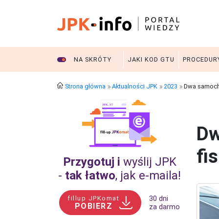
NA SKRÓTY
JAKI KOD GTU
PROCEDUR
Strona główna
Aktualności JPK
2023
Dwa samocho
Dw
fi
Przygotuj i
wyślij JPK
-
tak łatwo
, jak e‑maila!
fillup JPKomat
30 dni
POBIERZ
za darmo