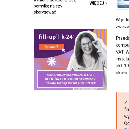
wysłane do KSeF przez
WIĘCEJ »
pomyłkę należy
skorygować
W jedn
związa
Przeds
komput
VAT. W
instal
pkt 1
około 
Z 
fi
wy
Od