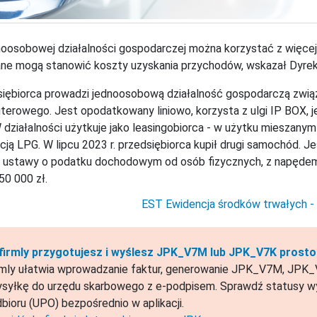
oosobowej działalności gospodarczej można korzystać z więcej n
ne mogą stanowić koszty uzyskania przychodów, wskazał Dyrekt
iębiorca prowadzi jednoosobową działalność gospodarczą zwi
erowego. Jest opodatkowany liniowo, korzysta z ulgi IP BOX, j
 działalności użytkuje jako leasingobiorca - w użytku mieszany
acją LPG. W lipcu 2023 r. przedsiębiorca kupił drugi samochód. 
9 ustawy o podatku dochodowym od osób fizycznych, z napędem
50 000 zł.
EST Ewidencja środków trwałych - 
firmly przygotujesz i wyślesz JPK_V7M lub JPK_V7K prosto 
rmly ułatwia wprowadzanie faktur, generowanie JPK_V7M, JPK_V
syłkę do urzędu skarbowego z e-podpisem. Sprawdź statusy wy
bioru (UPO) bezpośrednio w aplikacji.