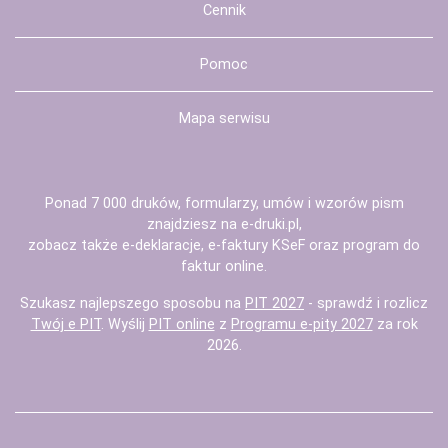
Cennik
Pomoc
Mapa serwisu
Ponad 7 000 druków, formularzy, umów i wzorów pism
znajdziesz na
e-druki.pl
,
zobacz także
e-deklaracje
,
e-faktury KSeF
oraz
program do
faktur
online.
Szukasz najlepszego sposobu na
PIT 2027
- sprawdź i rozlicz
Twój e PIT
. Wyślij
PIT online
z
Programu e-pity 2027
za rok
2026.