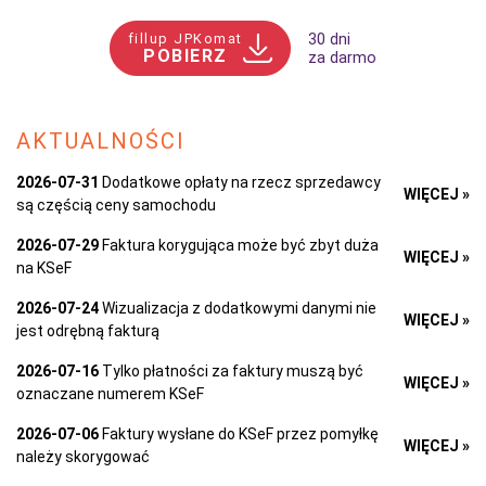
fillup JPKomat
30 dni
POBIERZ
za darmo
AKTUALNOŚCI
2026-07-31
Dodatkowe opłaty na rzecz sprzedawcy
WIĘCEJ »
są częścią ceny samochodu
2026-07-29
Faktura korygująca może być zbyt duża
WIĘCEJ »
na KSeF
2026-07-24
Wizualizacja z dodatkowymi danymi nie
WIĘCEJ »
jest odrębną fakturą
2026-07-16
Tylko płatności za faktury muszą być
WIĘCEJ »
oznaczane numerem KSeF
2026-07-06
Faktury wysłane do KSeF przez pomyłkę
WIĘCEJ »
należy skorygować