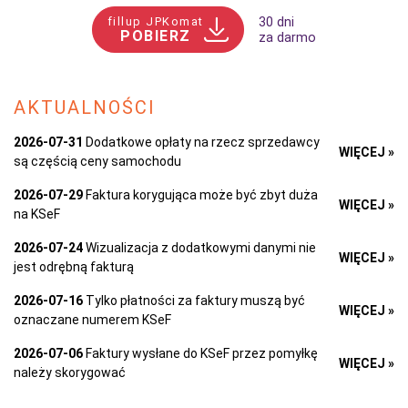
fillup JPKomat
30 dni
POBIERZ
za darmo
AKTUALNOŚCI
2026-07-31
Dodatkowe opłaty na rzecz sprzedawcy
WIĘCEJ »
są częścią ceny samochodu
2026-07-29
Faktura korygująca może być zbyt duża
WIĘCEJ »
na KSeF
2026-07-24
Wizualizacja z dodatkowymi danymi nie
WIĘCEJ »
jest odrębną fakturą
2026-07-16
Tylko płatności za faktury muszą być
WIĘCEJ »
oznaczane numerem KSeF
2026-07-06
Faktury wysłane do KSeF przez pomyłkę
WIĘCEJ »
należy skorygować