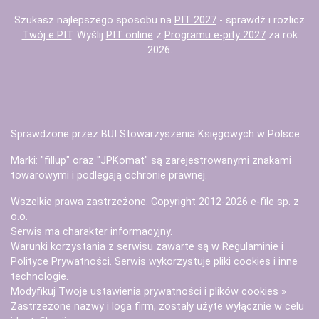
Szukasz najlepszego sposobu na
PIT 2027
- sprawdź i rozlicz
Twój e PIT
. Wyślij
PIT online
z
Programu e-pity 2027
za rok
2026.
Sprawdzone przez BUI Stowarzyszenia Księgowych w Polsce
Marki: "fillup" oraz "JPKomat" są zarejestrowanymi znakami
towarowymi i podlegają ochronie prawnej.
Wszelkie prawa zastrzeżone. Copyright 2012-2026
e-file sp. z
o.o.
Serwis ma charakter informacyjny.
Warunki korzystania z serwisu zawarte są w
Regulaminie
i
Polityce Prywatności
. Serwis wykorzystuje
pliki cookies i inne
technologie
.
Modyfikuj Twoje ustawienia prywatności i plików cookies »
Zastrzeżone nazwy i loga firm, zostały użyte wyłącznie w celu