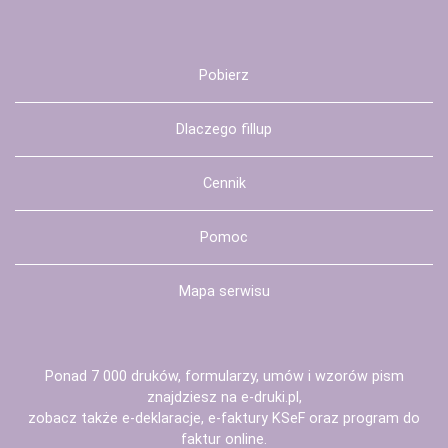
Pobierz
Dlaczego fillup
Cennik
Pomoc
Mapa serwisu
Ponad 7 000 druków, formularzy, umów i wzorów pism
znajdziesz na
e-druki.pl
,
zobacz także
e-deklaracje
,
e-faktury KSeF
oraz
program do
faktur
online.