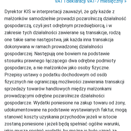
VAT i deklaracji VAT-7 miesięczny
Dyrektor KIS w interpretacji zauważył, że gdy każde z
małżonków samodzielnie prowadzi pozarolniczą działalność
gospodarczą, czyli jest odrębnym przedsiębiorcą, i w
zakresie tych działalności zawierane są transakcje, rodzą
one takie same następstwa, jak każda inna transakcja
dokonywana w ramach prowadzonej działalności
gospodarczej. Następują one bowiem na podstawie
stosunku prawnego łączącego dwa odrębne podmioty
gospodarcze, a nie małżonków jako osoby fizyczne.
Przepisy ustawy o podatku dochodowym od osób
fizycznych nie ograniczają możliwości zawierania transakcji
sprzedaży towarów handlowych między małżonkami
prowadzącymi odrębne pozarolnicze działalności
gospodarcze. Wydatki poniesione na zakup towaru od żony,
udokumentowane na podstawie wystawianych faktur, mogą
stanowić koszty uzyskania przychodów jeżeli w istocie
zostaną poniesione i jeżeli będą spełniać ogólne warunki,
jakie muszą spełnić wydatki, by można je było uznać za