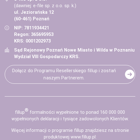
(dawniej: e-file sp. z o.o. sp. k.)
ul. Jeziorańska 12
(60-461) Poznań
NIP: 7811934421
Regon: 365695953
KRS: 0001202973
Sąd Rejonowy Poznań Nowe Miasto i Wilda w Poznaniu
Wydział VIII Gospodarczy KRS.
Dołącz do Programu Resellerskiego fillup i zostań
naszym Partnerem.
®
fill
up
formalności wypełnione to ponad 160 000 000
wypełnionych deklaracji i tysiące zadowolonych Klientów.
Więcej informacji o programie fillup znajdziesz na stronie
produktowej
www.fillup.pl
: