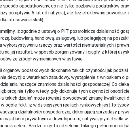
e sposób opodatkowany, co nie tylko pozbawia podatników pra
aży po upływie 5 lat od nabycia), ale też efektywnie powoduj
dku stosowania skali).
mnijmy, iż zgodnie z ustawą o PIT pozarolnicza działalność go
czą, budowlaną, handlową, usługową, lub polegającą na poszuki
na wykorzystywaniu rzeczy oraz wartości niematerialnych i pra
u na jej rezultat, w sposób zorganizowany i ciągły, z której uzy
odów ze źródeł wymienionych w ustawie.
ii organów podatkowych dokonanie takich czynności jak podział gr
nie decyzji o warunkach zabudowy, wystąpienie z wnioskiem o p
 działania, noszące znamiona działalności gospodarczej. Co ciek
iębiorcą nie tylko wtedy, gdy dokonuje tych czynności osobiśc
ia takich działań może również powodować zmianę kwalifikacji 
 w ogóle fakt, iż w dzisiejszych realiach rynkowych jest to typ
wadzącą działalności gospodarczej, dokonującą sprzedaży pry
u majątkiem prywatnym a deweloperem, nabywającym działki w
lnością celem. Bardzo często udzielenie takiego pełnomocnictw