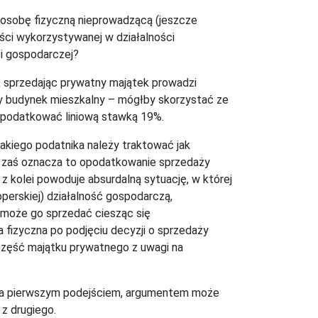
 osobę fizyczną nieprowadzącą (jeszcze
ści wykorzystywanej w działalności
ci gospodarczej?
k sprzedając prywatny majątek prowadzi
by budynek mieszkalny – mógłby skorzystać ze
 opodatkować liniową stawką 19%.
akiego podatnika należy traktować jak
m zaś oznacza to opodatkowanie sprzedaży
o z kolei powoduje absurdalną sytuację, w której
perskiej) działalność gospodarczą,
h może go sprzedać ciesząc się
fizyczna po podjęciu decyzji o sprzedaży
żą część majątku prywatnego z uwagi na
i za pierwszym podejściem, argumentem może
 z drugiego.