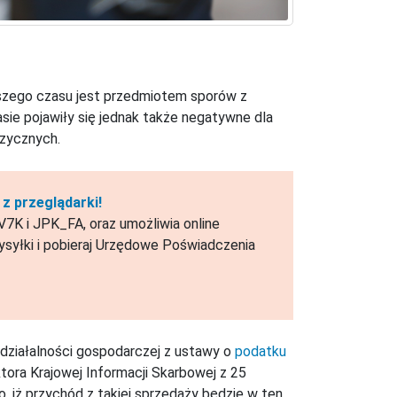
szego czasu jest przedmiotem sporów z
sie pojawiły się jednak także negatywne dla
izycznych.
z przeglądarki!
7K i JPK_FA, oraz umożliwia online
syłki i pobieraj Urzędowe Poświadczenia
 działalności gospodarczej z ustawy o
podatku
ktora Krajowej Informacji Skarbowej z 25
, iż przychód z takiej sprzedaży będzie w ten