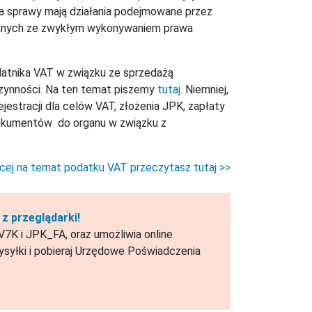
la sprawy mają działania podejmowane przez
iązanych ze zwykłym wykonywaniem prawa
datnika VAT w związku ze sprzedażą
zynności. Na ten temat piszemy
tutaj
. Niemniej,
estracji dla celów VAT, złożenia JPK, zapłaty
 dokumentów do organu w związku z
cej na temat podatku VAT przeczytasz tutaj >>
z przeglądarki!
7K i JPK_FA, oraz umożliwia online
syłki i pobieraj Urzędowe Poświadczenia