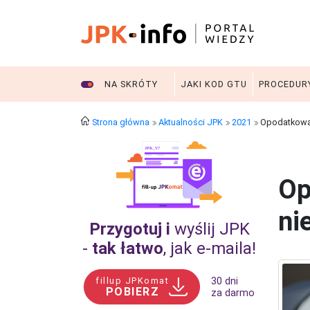
NA SKRÓTY
JAKI KOD GTU
PROCEDUR
Strona główna
Aktualności JPK
2021
Opodatkowan
Op
ni
Przygotuj i
wyślij JPK
-
tak łatwo
, jak e‑maila!
fillup JPKomat
30 dni
POBIERZ
za darmo