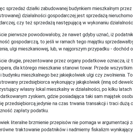
ęc sprzedaż działki zabudowanej budynkiem mieszkalnym przez
strowanej) działalności gospodarczej jest sprzedażą nieruchomo
arczej, czy też sprzedażą następującą w wykonaniu działalnoś
cie pierwsze powodowałoby, że nawet gdyby uznać, iż podatni
lność gospodarczą, to jeśli w ramach tego majątku sprzedawał
enia, ulgi mieszkaniowej, lub, w najgorszym przypadku - dochód
cie drugie, prezentowane przez organy podatkowe oznacza, iż t
pera, dla którego mieszkanie stanowi towar. Przede wszystki
i i budynku mieszkalnego bez jakiejkolwiek ulgi czy zwolnienia. T
strowany przedsiębiorca wykonujący jakąkolwiek (inną od dewelo
ystujący własny lokal mieszkalny w działalności, po kilku latac
datkowanym zyskiem, gdzie posiadająca taki sam majątek osoba 
się przedsiębiorcą jedynie na czas trwania transakcji i traci du
zność zapłaty podatku.
wiek literalne brzmienie przepisów nie pomaga w argumentacj
erówne traktowanie podatników i nadmierny fiskalizm wynikający