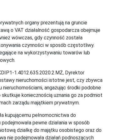
rywatnych organy prezentują na gruncie
stawą o VAT działalność gospodarcza obejmuje
wnież wówczas, gdy czynność została
onywania czynności w sposób częstotliwy.
legające na wykorzystywaniu towarów lub
kowych.
14-KDIP1-1.4012.635.2020.2.MŻ, Dyrektor
ostawy nieruchomości istotne jest, czy zbywca
tu nieruchomościami, angażując środki podobne
skutkuje koniecznością uznania go za podmiot
ramach zarządu majątkiem prywatnym.
eliła kupującemu pełnomocnictwa do
ntu podejmowała pewne działania w sposób
iotową działkę do majątku osobistego oraz do
wa nie podejmowała działań podnoszących