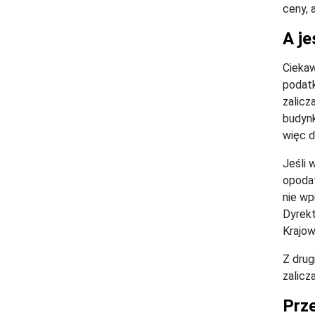
ceny, 
A je
Ciekaw
podatk
zalicz
budynk
więc d
Jeśli 
opodat
nie wp
Dyrekt
Krajow
Z drug
zalicz
Prze