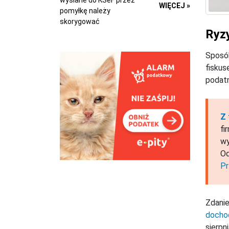
wysłane do KSeF przez
WIĘCEJ »
pomyłkę należy
skorygować
Ryz
Sposó
fiskus
podatn
Z 
fi
wy
Od
Pr
Zdanie
docho
sierpn