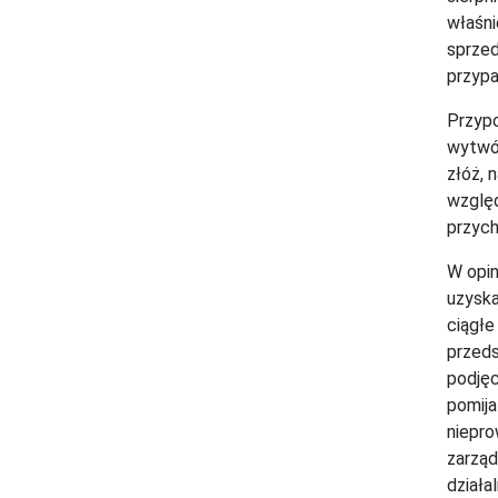
właśni
sprzed
przypa
Przypo
wytwór
złóż, 
względ
przych
W opin
uzyska
ciągłe
przeds
podjęc
pomija
niepro
zarząd
działa