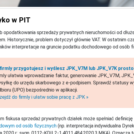
yko w PIT
b opodatkowania sprzedaży prywatnych nieruchomości od dłuż
em. Historycznie, problem dotyczył głównie VAT. W ostatnim cza
ików interpretacje na gruncie podatku dochodowego od osób f
firmly przygotujesz i wyślesz JPK_V7M lub JPK_V7K prosto 
rmly ułatwia wprowadzanie faktur, generowanie JPK_V7M, JPK_V
syłkę do urzędu skarbowego z e-podpisem. Sprawdź statusy wy
bioru (UPO) bezpośrednio w aplikacji.
zejdź do firmly i ułatw sobie pracę z JPK »
m fiskusa sprzedaż prywatnych działek może spełniać definicję
dowym od osób fizycznych
(np. interpretacja indywidualna Dyre
ia 2020 r.; sygn. 0112-KDIL2-1.4011.484.2020.3.MKA). Oznacza to