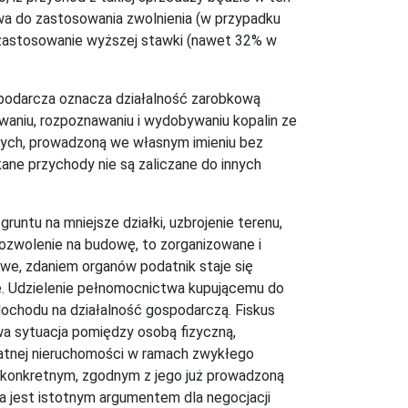
wa do zastosowania zwolnienia (w przypadku
e zastosowanie wyższej stawki (nawet 32% w
spodarcza oznacza działalność zarobkową
waniu, rozpoznawaniu i wydobywaniu kopalin ze
wnych, prowadzoną we własnym imieniu bez
skane przychody nie są zaliczane do innych
untu na mniejsze działki, uzbrojenie terenu,
ozwolenie na budowę, to zorganizowane i
awe, zdaniem organów podatnik staje się
ie. Udzielenie pełnomocnictwa kupującemu do
dochodu na działalność gospodarczą. Fiskus
owa sytuacja pomiędzy osobą fizyczną,
watnej nieruchomości w ramach zwykłego
 konkretnym, zgodnym z jego już prowadzoną
a jest istotnym argumentem dla negocjacji