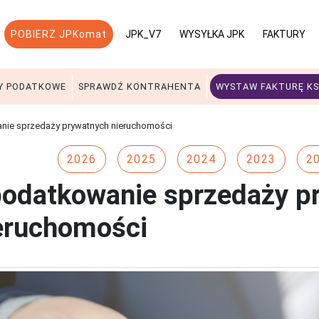
POBIERZ JPKomat
JPK_V7
WYSYŁKA JPK
FAKTURY
Y PODATKOWE
SPRAWDŹ KONTRAHENTA
WYSTAW FAKTURĘ KS
ie sprzedaży prywatnych nieruchomości
2026
2025
2024
2023
2
odatkowanie sprzedaży p
eruchomości