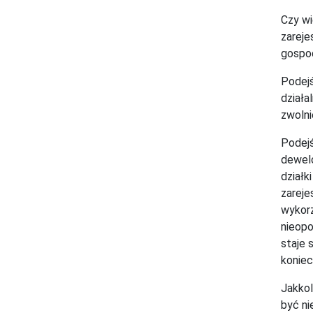
Czy wi
zareje
gospod
Podejś
działa
zwolni
Podejś
dewelo
działk
zareje
wykorz
nieopo
staje 
koniec
Jakkol
być ni