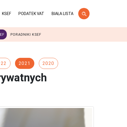
KSEF
PODATEK VAT
BIAŁA LISTA
EF
PORADNIKI KSEF
022
2021
2020
rywatnych