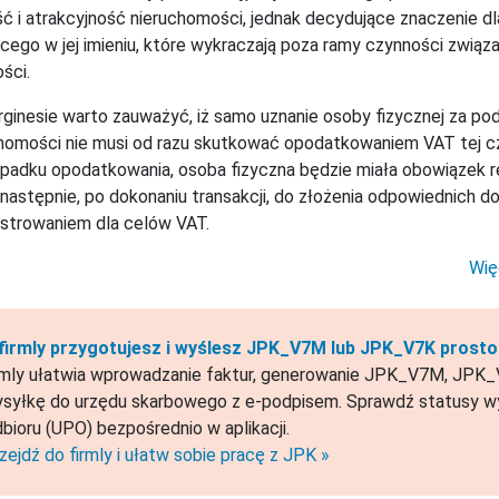
ć i atrakcyjność nieruchomości, jednak decydujące znaczenie d
cego w jej imieniu, które wykraczają poza ramy czynności zw
ści.
ginesie warto zauważyć, iż samo uznanie osoby fizycznej za po
homości nie musi od razu skutkować opodatkowaniem VAT tej c
padku opodatkowania, osoba fizyczna będzie miała obowiązek rej
 następnie, po dokonaniu transakcji, do złożenia odpowiednich
strowaniem dla celów VAT.
Wię
firmly przygotujesz i wyślesz JPK_V7M lub JPK_V7K prosto 
rmly ułatwia wprowadzanie faktur, generowanie JPK_V7M, JPK_V
syłkę do urzędu skarbowego z e-podpisem. Sprawdź statusy wy
bioru (UPO) bezpośrednio w aplikacji.
zejdź do firmly i ułatw sobie pracę z JPK »