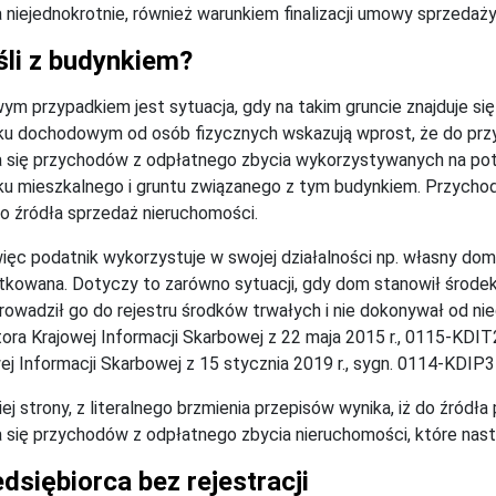
a niejednokrotnie, również warunkiem finalizacji umowy sprzedaży
śli z budynkiem?
ym przypadkiem jest sytuacja, gdy na takim gruncie znajduje si
u dochodowym od osób fizycznych wskazują wprost, że do przy
a się przychodów z odpłatnego zbycia wykorzystywanych na pot
u mieszkalnego i gruntu związanego z tym budynkiem. Przychod
o źródła sprzedaż nieruchomości.
więc podatnik wykorzystuje w swojej działalności np. własny dom
kowana. Dotyczy to zarówno sytuacji, gdy dom stanowił środek tr
rowadził go do rejestru środków trwałych i nie dokonywał od ni
ora Krajowej Informacji Skarbowej z 22 maja 2015 r., 0115-KDIT
ej Informacji Skarbowej z 15 stycznia 2019 r., sygn. 0114-KDIP3
iej strony, z literalnego brzmienia przepisów wynika, iż do źród
a się przychodów z odpłatnego zbycia nieruchomości, które nast
dsiębiorca bez rejestracji