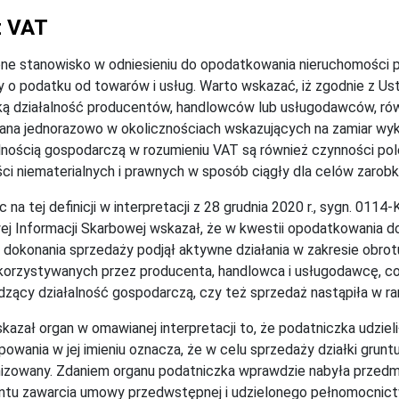
z VAT
e stanowisko w odniesieniu do opodatkowania nieruchomości p
 o podatku od towarów i usług. Warto wskazać, iż zgodnie z U
ą działalność producentów, handlowców lub usługodawców, ró
na jednorazowo w okolicznościach wskazujących na zamiar wyk
lnością gospodarczą w rozumieniu VAT są również czynności po
ci niematerialnych i prawnych w sposób ciągły dla celów zarob
c na tej definicji w interpretacji z 28 grudnia 2020 r., sygn. 01
ej Informacji Skarbowej wskazał, że w kwestii opodatkowania d
 dokonania sprzedaży podjął aktywne działania w zakresie obro
orzystywanych przez producenta, handlowca i usługodawcę, co 
zący działalność gospodarczą, czy też sprzedaż nastąpiła w 
kazał organ w omawianej interpretacji to, że podatniczka udzi
owania w jej imieniu oznacza, że w celu sprzedaży działki gru
izowany. Zdaniem organu podatniczka wprawdzie nabyła przedm
tu zawarcia umowy przedwstępnej i udzielonego pełnomocnict