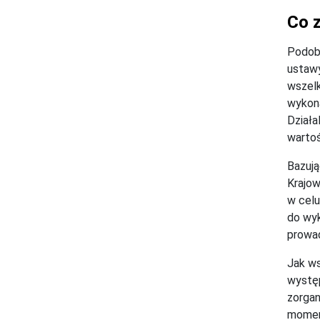
Co 
Podobn
ustawy
wszelk
wykona
Działa
wartoś
Bazują
Krajow
w celu
do wyk
prowad
Jak ws
występ
zorgan
momen