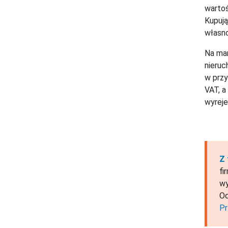
wartoś
Kupują
własno
Na mar
nieruc
w przy
VAT, a
wyreje
Z 
fi
wy
Od
Pr