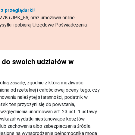
z przeglądarki!
7K i JPK_FA, oraz umożliwia online
syłki i pobieraj Urzędowe Poświadczenia
e do swoich udziałów w
gólną zasadę, zgodnie z którą możliwość
iona od rzetelnej i całościowej oceny tego, czy
howaniu należytej staranności, podatnik w
ek ten przyczyni się do powstania,
względnienia unormowań art. 23 ust. 1 ustawy
skazał wydatki niestanowiące kosztów
lub zachowania albo zabezpieczenia źródła
oniesione na wynagrodzenie pełnomocnika mogą