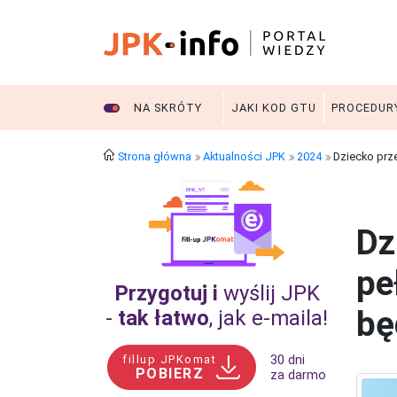
NA SKRÓTY
JAKI KOD GTU
PROCEDUR
Strona główna
Aktualności JPK
2024
Dziecko prz
Dz
pe
Przygotuj i
wyślij JPK
bę
-
tak łatwo
, jak e‑maila!
fillup JPKomat
30 dni
POBIERZ
za darmo