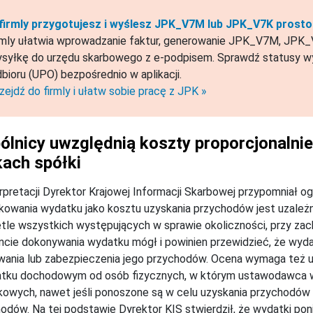
firmly przygotujesz i wyślesz JPK_V7M lub JPK_V7K prosto 
rmly ułatwia wprowadzanie faktur, generowanie JPK_V7M, JPK_V
syłkę do urzędu skarbowego z e-podpisem. Sprawdź statusy wy
bioru (UPO) bezpośrednio w aplikacji.
zejdź do firmly i ułatw sobie pracę z JPK »
ólnicy uwzględnią koszty proporcjonalni
kach spółki
rpretacji Dyrektor Krajowej Informacji Skarbowej przypomniał o
ikowania wydatku jako kosztu uzyskania przychodów jest uzależn
tle wszystkich występujących w sprawie okoliczności, przy zac
ie dokonywania wydatku mógł i powinien przewidzieć, że wydat
ania lub zabezpieczenia jego przychodów. Ocena wymaga też u
atku dochodowym od osób fizycznych, w którym ustawodawca w
owych, nawet jeśli ponoszone są w celu uzyskania przychodów 
odów. Na tej podstawie Dyrektor KIS stwierdził, że wydatki p