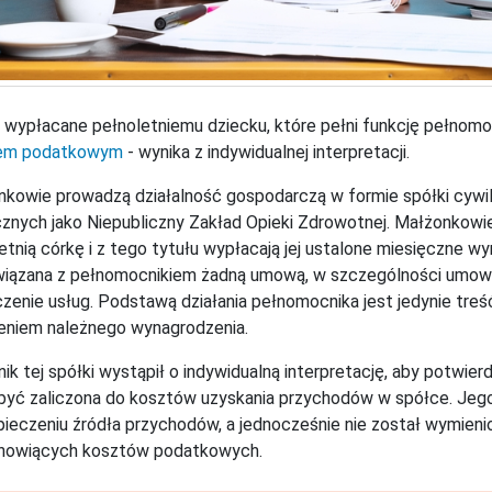
wypłacane pełnoletniemu dziecku, które pełni funkcję pełnomoc
em podatkowym
- wynika z indywidualnej interpretacji.
kowie prowadzą działalność gospodarczą w formie spółki cywiln
nych jako Niepubliczny Zakład Opieki Zdrowotnej. Małżonkowie
etnią córkę i z tego tytułu wypłacają jej ustalone miesięczne w
wiązana z pełnomocnikiem żadną umową, w szczególności umow
zenie usług. Podstawą działania pełnomocnika jest jedynie tr
eniem należnego wynagrodzenia.
ik tej spółki wystąpił o indywidualną interpretację, aby potwi
yć zaliczona do kosztów uzyskania przychodów w spółce. Jego 
ieczeniu źródła przychodów, a jednocześnie nie został wymien
anowiących kosztów podatkowych.