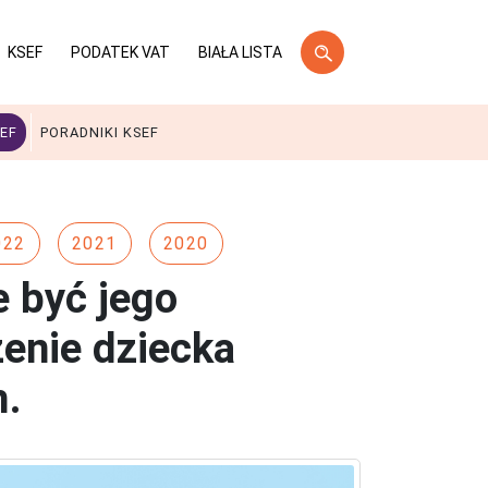
KSEF
PODATEK VAT
BIAŁA LISTA
EF
PORADNIKI KSEF
022
2021
2020
 być jego
enie dziecka
m.