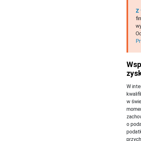
Z 
fi
wy
Od
Pr
Wsp
zys
W inte
kwalif
w świe
momenc
zachow
o pod
podatk
przych