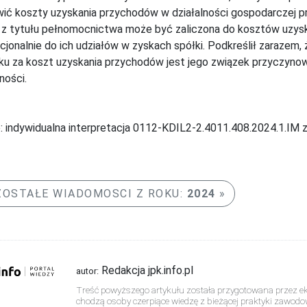
ić koszty uzyskania przychodów w działalności gospodarczej 
z tytułu pełnomocnictwa może być zaliczona do kosztów uzys
cjonalnie do ich udziałów w zyskach spółki. Podkreślił zarazem
u za koszt uzyskania przychodów jest jego związek przyczyno
ności.
: indywidualna interpretacja 0112-KDIL2-2.4011.408.2024.1.IM z 
OSTAŁE WIADOMOSCI Z ROKU:
2024
Redakcja jpk.info.pl
autor:
Treść powyższego artykułu została przygotowana przez eks
chodzą osoby czerpiące wiedzę z bieżącej praktyki zawodo