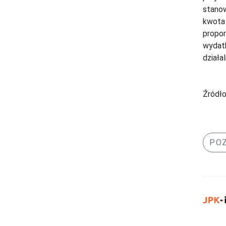
stanow
kwota 
propor
wydatk
działal
Źródło
POZ