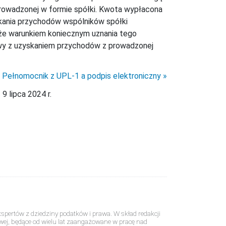
prowadzonej w formie spółki. Kwota wypłacona
kania przychodów wspólników spółki
, że warunkiem koniecznym uznania tego
wy z uzyskaniem przychodów z prowadzonej
Pełnomocnik z UPL-1 a podpis elektroniczny
9 lipca 2024 r.
pertów z dziedziny podatków i prawa. W skład redakcji
wej, będące od wielu lat zaangażowane w pracę nad