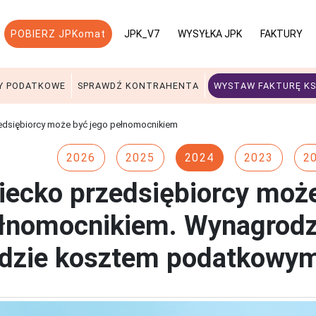
POBIERZ JPKomat
JPK_V7
WYSYŁKA JPK
FAKTURY
Y PODATKOWE
SPRAWDŹ KONTRAHENTA
WYSTAW FAKTURĘ KS
edsiębiorcy może być jego pełnomocnikiem
2026
2025
2024
2023
2
iecko przedsiębiorcy może
łnomocnikiem. Wynagrodz
dzie kosztem podatkowy