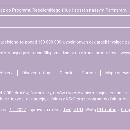
cz do Programu Resellerskiego fillup i zostań naszym Partnerem.
pełnione to ponad 160 000 000 wypełnionych deklaracji i tysiące z
informacji o programie fillup znajdziesz na stronie produktowej
www.f
Pobierz
Dlaczego fillup
Cennik
Pomoc
Mapa serwis
d 7 000 druków, formularzy, umów i wzorów pism znajdziesz na
e-dr
bacz także
e-deklaracje
,
e-faktury KSeF
oraz
program do faktur
onli
u na
PIT 2027
- sprawdź i rozlicz
Twój e PIT
. Wyślij
PIT online
z
Prog