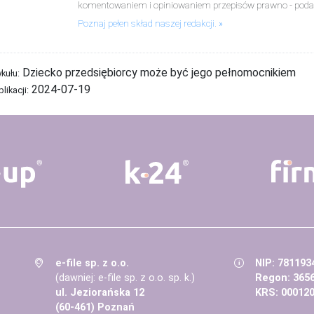
komentowaniem i opiniowaniem przepisów prawno - poda
Poznaj pełen skład naszej redakcji.
Dziecko przedsiębiorcy może być jego pełnomocnikiem
ykułu:
2024-07-19
likacji:
e-file sp. z o.o.
NIP: 781193
(dawniej: e-file sp. z o.o. sp. k.)
Regon: 365
ul. Jeziorańska 12
KRS: 00012
(60-461) Poznań