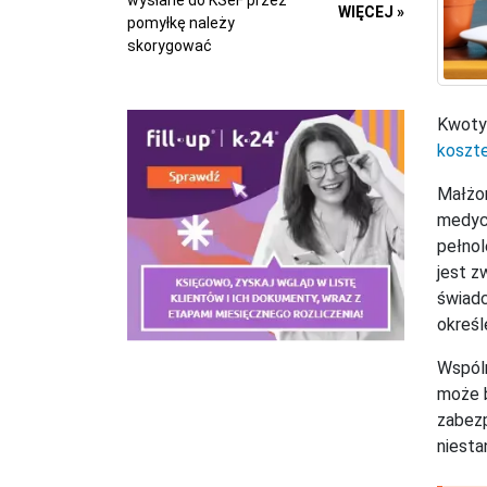
wysłane do KSeF przez
WIĘCEJ »
pomyłkę należy
skorygować
Kwoty 
koszt
Małżon
medycz
pełnol
jest z
świadc
określ
Wspóln
może b
zabezp
niest