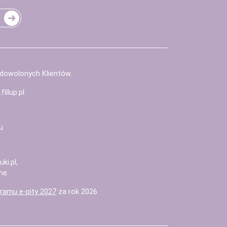
adowolonych Klientów.
illup.pl
:
u
uki.pl
,
ne.
ramu e-pity 2027
za rok 2026.