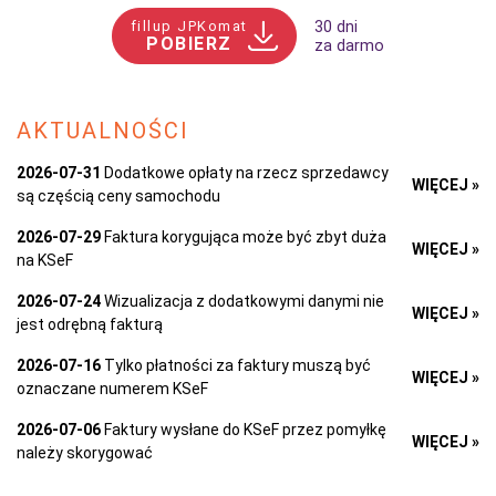
fillup JPKomat
30 dni
POBIERZ
za darmo
AKTUALNOŚCI
2026-07-31
Dodatkowe opłaty na rzecz sprzedawcy
WIĘCEJ »
są częścią ceny samochodu
2026-07-29
Faktura korygująca może być zbyt duża
WIĘCEJ »
na KSeF
2026-07-24
Wizualizacja z dodatkowymi danymi nie
WIĘCEJ »
jest odrębną fakturą
2026-07-16
Tylko płatności za faktury muszą być
WIĘCEJ »
oznaczane numerem KSeF
2026-07-06
Faktury wysłane do KSeF przez pomyłkę
WIĘCEJ »
należy skorygować