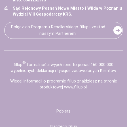
KRS: 0001202973
Sąd Rejonowy Poznań Nowe Miasto i Wilda w Poznaniu
Wydział VIII Gospodarczy KRS.
Dołącz do Programu Resellerskiego fillup i zostań
naszym Partnerem.
®
fill
up
formalności wypełnione to ponad 160 000 000
wypełnionych deklaracji i tysiące zadowolonych Klientów.
Więcej informacji o programie fillup znajdziesz na stronie
produktowej
www.fillup.pl
:
Pobierz
Dlaczego fillup