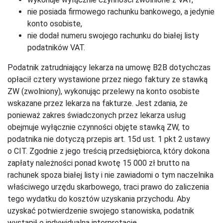
nie posiada firmowego rachunku bankowego, a jedynie
konto osobiste,
nie dodał numeru swojego rachunku do białej listy
podatników VAT.
Podatnik zatrudniający lekarza na umowę B2B dotychczas
opłacił cztery wystawione przez niego faktury ze stawką
ZW (zwolniony), wykonując przelewy na konto osobiste
wskazane przez lekarza na fakturze. Jest zdania, że
ponieważ zakres świadczonych przez lekarza usług
obejmuje wyłącznie czynności objęte stawką ZW, to
podatnika nie dotyczą przepis art. 15d ust. 1 pkt 2 ustawy
o CIT. Zgodnie z jego treścią przedsiębiorca, który dokona
zapłaty należności ponad kwotę 15 000 zł brutto na
rachunek spoza białej listy i nie zawiadomi o tym naczelnika
właściwego urzędu skarbowego, traci prawo do zaliczenia
tego wydatku do kosztów uzyskania przychodu. Aby
uzyskać potwierdzenie swojego stanowiska, podatnik
wystąpił o indywidualną interpretację.