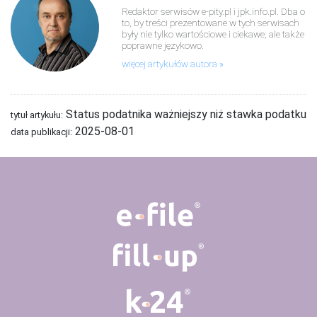
Redaktor serwisów e-pity.pl i jpk.info.pl. Dba o
to, by treści prezentowane w tych serwisach
były nie tylko wartościowe i ciekawe, ale także
poprawne językowo.
więcej artykułów autora
Status podatnika ważniejszy niż stawka podatku
tytuł artykułu:
2025-08-01
data publikacji: