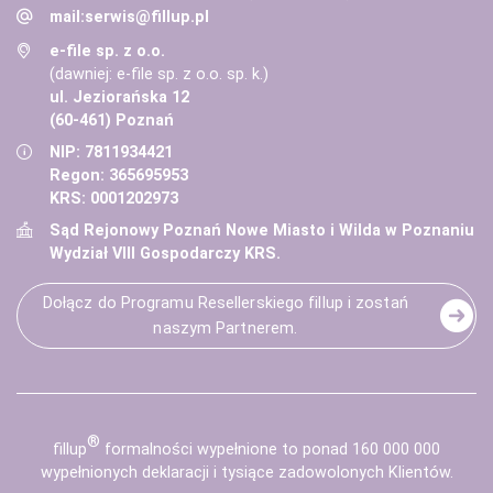
mail:
serwis@fillup.pl
e-file sp. z o.o.
(dawniej: e-file sp. z o.o. sp. k.)
ul. Jeziorańska 12
(60-461) Poznań
NIP: 7811934421
Regon: 365695953
KRS: 0001202973
Sąd Rejonowy Poznań Nowe Miasto i Wilda w Poznaniu
Wydział VIII Gospodarczy KRS.
Dołącz do Programu Resellerskiego fillup i zostań
naszym Partnerem.
®
fill
up
formalności wypełnione to ponad 160 000 000
wypełnionych deklaracji i tysiące zadowolonych Klientów.