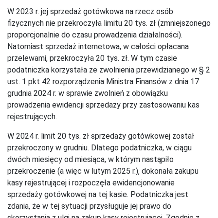
W 2023 r. jej sprzedaż gotówkowa na rzecz osób
fizycznych nie przekroczyła limitu 20 tys. zł (zmniejszonego
proporcjonalnie do czasu prowadzenia działalności).
Natomiast sprzedaż internetowa, w całości opłacana
przelewami, przekroczyła 20 tys. zł. W tym czasie
podatniczka korzystała ze zwolnienia przewidzianego w § 2
ust. 1 pkt 42 rozporządzenia Ministra Finansów z dnia 17
grudnia 2024 r. w sprawie zwolnień z obowiązku
prowadzenia ewidencji sprzedaży przy zastosowaniu kas
rejestrujących.
W 2024 r. limit 20 tys. zł sprzedaży gotówkowej został
przekroczony w grudniu. Dlatego podatniczka, w ciągu
dwóch miesięcy od miesiąca, w którym nastąpiło
przekroczenie (a więc w lutym 2025 r.), dokonała zakupu
kasy rejestrującej i rozpoczęła ewidencjonowanie
sprzedaży gotówkowej na tej kasie. Podatniczka jest
zdania, że w tej sytuacji przysługuje jej prawo do
skorzystania z ulgi na zakup kasy rejestrującej. Zgodnie z