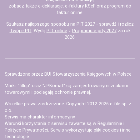
zobacz także
e-deklaracje
,
e-faktury KSeF
oraz
program do
faktur
online.
Szukasz najlepszego sposobu na
PIT 2027
- sprawdź i rozlicz
Twój e PIT
. Wyślij
PIT online
z
Programu e-pity 2027
za rok
2026.
Sprawdzone przez BUI Stowarzyszenia Księgowych w Polsce
Marki: "fillup" oraz "JPKomat" są zarejestrowanymi znakami
towarowymi i podlegają ochronie prawnej.
Wszelkie prawa zastrzeżone. Copyright 2012-2026
e-file sp. z
o.o.
Serwis ma charakter informacyjny.
Warunki korzystania z serwisu zawarte są w
Regulaminie
i
Polityce Prywatności
. Serwis wykorzystuje
pliki cookies i inne
technologie
.