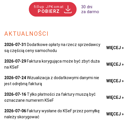
fillup JPKomat
30 dni
POBIERZ
za darmo
AKTUALNOŚCI
2026-07-31
Dodatkowe opłaty na rzecz sprzedawcy
WIĘCEJ »
są częścią ceny samochodu
2026-07-29
Faktura korygująca może być zbyt duża
WIĘCEJ »
na KSeF
2026-07-24
Wizualizacja z dodatkowymi danymi nie
WIĘCEJ »
jest odrębną fakturą
2026-07-16
Tylko płatności za faktury muszą być
WIĘCEJ »
oznaczane numerem KSeF
2026-07-06
Faktury wysłane do KSeF przez pomyłkę
WIĘCEJ »
należy skorygować