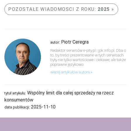
POZOSTAŁE WIADOMOSCI Z ROKU:
2025
Piotr Ceregra
autor:
Redaktor serwisów e-pity.pl i jpk.info.pl. Dba o
to, by treści prezentowane w tych serwisach
były nie tylko wartościowe i ciekawe, ale także
poprawne językowo.
więcej artykułów autora
Wspólny limit dla całej sprzedaży na rzecz
tytuł artykułu:
konsumentów
2025-11-10
data publikacji: