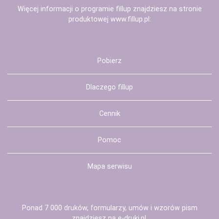
Więcej informacji o programie fillup znajdziesz na stronie
produktowej
www.fillup.pl
:
Pobierz
Dlaczego fillup
Cennik
Pomoc
Mapa serwisu
Ponad 7 000 druków, formularzy, umów i wzorów pism
znajdziesz na
e-druki.pl
,