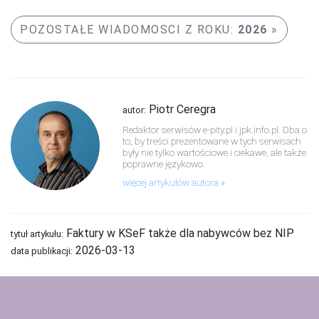
POZOSTAŁE WIADOMOSCI Z ROKU:
2026
Piotr Ceregra
autor:
Redaktor serwisów e-pity.pl i jpk.info.pl. Dba o
to, by treści prezentowane w tych serwisach
były nie tylko wartościowe i ciekawe, ale także
poprawne językowo.
więcej artykułów autora
Faktury w KSeF także dla nabywców bez NIP
tytuł artykułu:
2026-03-13
data publikacji: