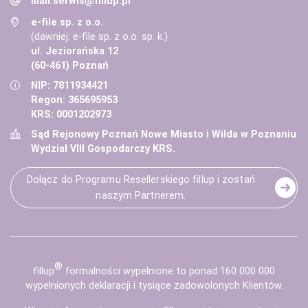
mail:
serwis@fillup.pl
e-file sp. z o.o.
(dawniej: e-file sp. z o.o. sp. k.)
ul. Jeziorańska 12
(60-461) Poznań
NIP: 7811934421
Regon: 365695953
KRS: 0001202973
Sąd Rejonowy Poznań Nowe Miasto i Wilda w Poznaniu
Wydział VIII Gospodarczy KRS.
Dołącz do Programu Resellerskiego fillup i zostań
naszym Partnerem.
®
fill
up
formalności wypełnione to ponad 160 000 000
wypełnionych deklaracji i tysiące zadowolonych Klientów.