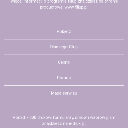
Więcej informacji o programie fillup znajdziesz na stronie
produktowej
www.fillup.pl
:
Pobierz
Dlaczego fillup
Cennik
Pomoc
Mapa serwisu
Ponad 7 000 druków, formularzy, umów i wzorów pism
znajdziesz na
e-druki.pl
,