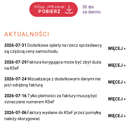
fillup JPKomat
30 dni
POBIERZ
za darmo
AKTUALNOŚCI
2026-07-31
Dodatkowe opłaty na rzecz sprzedawcy
WIĘCEJ »
są częścią ceny samochodu
2026-07-29
Faktura korygująca może być zbyt duża
WIĘCEJ »
na KSeF
2026-07-24
Wizualizacja z dodatkowymi danymi nie
WIĘCEJ »
jest odrębną fakturą
2026-07-16
Tylko płatności za faktury muszą być
WIĘCEJ »
oznaczane numerem KSeF
2026-07-06
Faktury wysłane do KSeF przez pomyłkę
WIĘCEJ »
należy skorygować