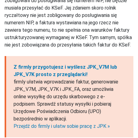
zobligowani do posługiwania się numerem NIP, nie będzie
musiała przesyłać do KSeF. Jej zdaniem skoro rolnik
ryczałtowy nie jest zobligowany do posługiwania się
numerem NIP, a faktura wystawiana na jego rzecz nie
zawiera tego numeru, to nie spełnia ona warunków faktury
ustrukturyzowanej wymaganej w KSeF. Tym samym, spółka
nie jest zobowiązana do przesyłania takich faktur do KSeF.
Z firmly przygotujesz i wyślesz JPK_V7M lub
JPK_V7K prosto z przeglądarki!
firmly ułatwia wprowadzanie faktur, generowanie
JPK_V7M, JPK_V7K i JPK_FA, oraz umożliwia
online wysyłkę do urzędu skarbowego z e-
podpisem. Sprawdź statusy wysyłki i pobieraj
Urzędowe Poświadczenia Odbioru (UPO)
bezpośrednio w aplikacji.
Przejdź do firmly i ułatw sobie pracę z JPK »