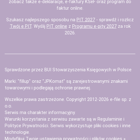
zobacz także
e-deklaracje
,
e-faktury KSeF
oraz
program do
faktur
online.
Szukasz najlepszego sposobu na
PIT 2027
- sprawdź i rozlicz
Twój e PIT
. Wyślij
PIT online
z
Programu e-pity 2027
za rok
2026.
Sprawdzone przez BUI Stowarzyszenia Księgowych w Polsce
Marki: "fillup" oraz "JPKomat" są zarejestrowanymi znakami
towarowymi i podlegają ochronie prawnej.
Wszelkie prawa zastrzeżone. Copyright 2012-2026
e-file sp. z
o.o.
Serwis ma charakter informacyjny.
Warunki korzystania z serwisu zawarte są w
Regulaminie
i
Polityce Prywatności
. Serwis wykorzystuje
pliki cookies i inne
technologie
.
Modyfikuj Twoje ustawienia prywatności i plików cookies »