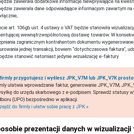
będzie zawierała dodatkowe informacje niewpływające na kwesti
będzie zawierała dane odpowiadające informacjom zawartym na
włącznie,
ncie art. 106gb ust. 4 ustawy o VAT będzie stanowiła wizualizac
entującej wewnątrzwspólnotową dostawę towarów. W konsekwen
ępniania zagranicznym kontrahentom dokumentu wygenerowanego
urowania jednej transakcji, bowiem “dotychczasowa faktura”, 
będzie stanowić natomiast jedynie wizualizację e-faktury.
firmly przygotujesz i wyślesz JPK_V7M lub JPK_V7K prosto 
rmly ułatwia wprowadzanie faktur, generowanie JPK_V7M, JPK_V
syłkę do urzędu skarbowego z e-podpisem. Sprawdź statusy wy
bioru (UPO) bezpośrednio w aplikacji.
zejdź do firmly i ułatw sobie pracę z JPK »
osobie prezentacji danych w wizualizacji