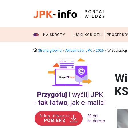
NA SKRÓTY
JAKI KOD GTU
PROCEDUR
Strona główna
Aktualności JPK
2026
Wizualizacji
Wi
KS
Przygotuj i
wyślij JPK
-
tak łatwo
, jak e‑maila!
fillup JPKomat
30 dni
POBIERZ
za darmo