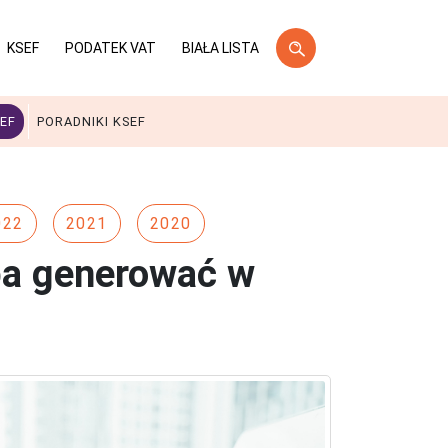
KSEF
PODATEK VAT
BIAŁA LISTA
EF
PORADNIKI KSEF
022
2021
2020
eba generować w