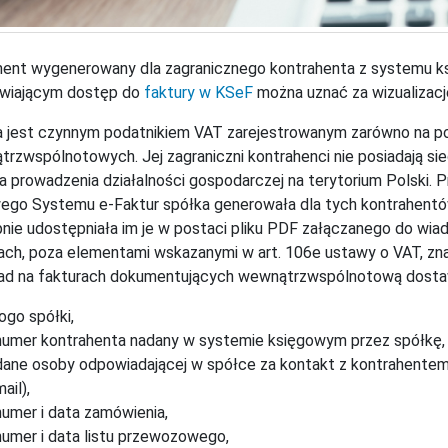
ent wygenerowany dla zagranicznego kontrahenta z systemu k
iwiającym dostęp do
faktury w KSeF
można uznać za wizualizację
 jest czynnym podatnikiem VAT zarejestrowanym zarówno na potr
rzwspólnotowych. Jej zagraniczni kontrahenci nie posiadają sie
a prowadzenia działalności gospodarczej na terytorium Polski.
ego Systemu e-Faktur spółka generowała dla tych kontrahentó
nie udostępniała im je w postaci pliku PDF załączanego do wi
ach, poza elementami wskazanymi w art. 106e ustawy o VAT, zn
ład na fakturach dokumentujących wewnątrzwspólnotową dost
logo spółki,
numer kontrahenta nadany w systemie księgowym przez spółkę,
dane osoby odpowiadającej w spółce za kontakt z kontrahentem (i
ail),
numer i data zamówienia,
numer i data listu przewozowego,