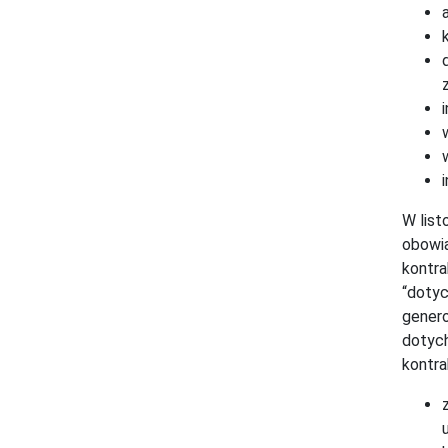
W list
obowią
kontr
“dotyc
genero
dotych
kontra