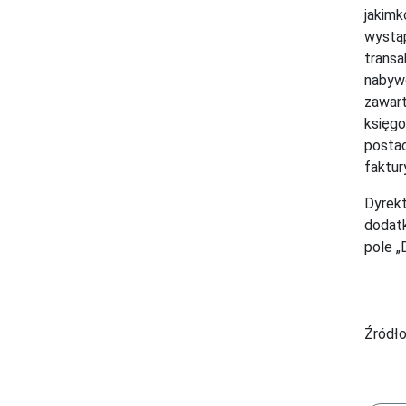
jakimk
wystąp
transa
nabywc
zawart
księg
postac
faktu
Dyrekt
dodatk
pole „
Źródło