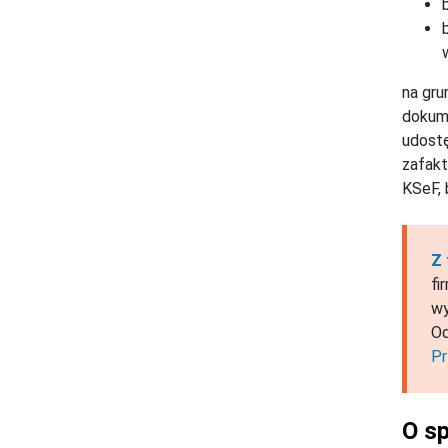
na gru
dokum
udost
zafakt
KSeF, 
Z 
fi
wy
Od
Pr
O sp