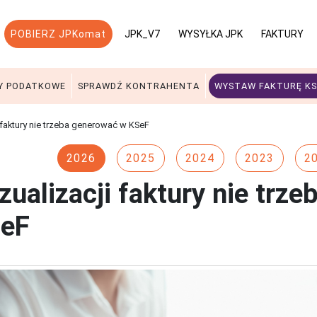
POBIERZ JPKomat
JPK_V7
WYSYŁKA JPK
FAKTURY
Y PODATKOWE
SPRAWDŹ KONTRAHENTA
WYSTAW FAKTURĘ KS
 faktury nie trzeba generować w KSeF
2026
2025
2024
2023
2
zualizacji faktury nie trz
eF