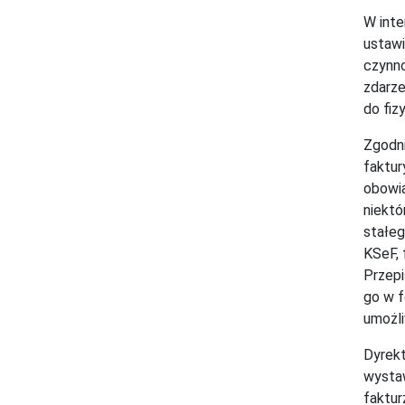
W inte
ustawi
czynno
zdarze
do fiz
Zgodni
faktur
obowią
niektó
stałeg
KSeF, 
Przepi
go w f
umożli
Dyrekt
wystaw
faktur