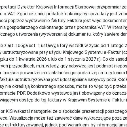
rpretacji Dyrektor Krajowej Informacji Skarbowej przypomniał
e o VAT. Zgodnie z nimi podatnik dokonujący sprzedaży jest zo
ści poprzez wystawienie faktury. Faktura jest więc dokument
nia gospodarczego dokonanego przez podatnika VAT. W literaln
ycznego utworzenia (wytworzenia) dokumentu, który zawiera dane 
e z art. 106ga ust. 1 ustawy, który wszedł w życie od 1 lutego 
y ustrukturyzowane przy użyciu Krajowego Systemu e‑Faktur (c
zku do 1 kwietnia 2026 r. lub do 1 stycznia 2027 r.). Co do zasa
rych przypadkach, m.in. wtedy, gdy nabywcą jest podmiot nieposi
o miejsca prowadzenia działalności gospodarczej na terytorium k
faktura ustrukturyzowana jest udostępniana nabywcy poza KSeF
sy nie określają konkretnego sposobu, może to więc być przek
ormacie PDF. Dodatkowo wystawca jest obowiązany do oznaczeni
wiającym dostęp do tej faktury w Krajowym Systemie e-Faktur i 
or KIS wskazał następnie, że o sposobie prezentacji poszczegól
ca. Wizualizacja może też zawierać dane wykraczające poza za
ze ustrukturyzowanej), jednak pod warunkiem, by informacje umie