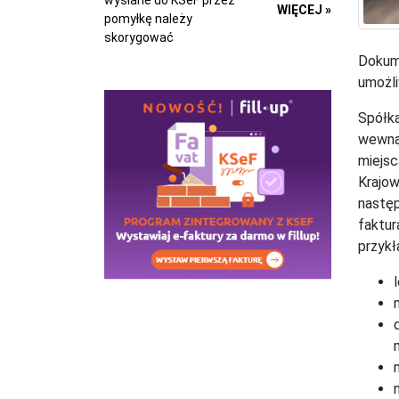
wysłane do KSeF przez
WIĘCEJ »
pomyłkę należy
skorygować
Dokum
umożl
Spółka
wewnąt
miejsc
Krajow
następ
faktur
przyk
m