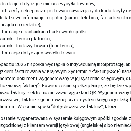
adnotacje dotyczące miejsca wysyłki towarów,
kod taryfy celnej oraz opis towaru nawiązujący do kodu taryfy ce
dodatkowe informacje o spółce (numer telefonu, fax, adres stro
zarządu i o siedzibie),
informacje o rachunkach bankowych spółki,
warunki i termin płatności,
warunki dostawy towaru (Incoterms),
informacje dotyczące wysyłki towaru.
opadzie 2025 r. spółka wystąpiła o indywidualną interpretację, ab
zkiem fakturowania w Krajowym Systemie e-faktur (KSeF) nada
ahentom dokument wygenerowany w jej systemie księgowym, sta
hczasową fakturą”). Równocześnie spółka planuje, że będzie w
wać faktury elektroniczne zawierające kod QR. Wygenerowany
czasowej fakturze generowanej przez system księgowy i taką 
hentom. W ocenie spółki “dotychczasowa faktura”, która:
zostanie wygenerowana w systemie księgowym spółki zgodnie 
uzgodnionej z klientem wersji językowej (angielskiej albo niemiecki