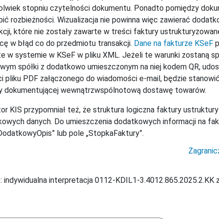
olwiek stopniu czytelności dokumentu. Ponadto pomiędzy doku
ić rozbieżności. Wizualizacja nie powinna więc zawierać dodat
kcji, które nie zostały zawarte w treści faktury ustrukturyzowa
ę w błąd co do przedmiotu transakcji.
Dane na fakturze KSeF
p
e w systemie w KSeF w pliku XML. Jeżeli te warunki zostaną s
owym spółki z dodatkowo umieszczonym na niej kodem QR, udo
i pliku PDF załączonego do wiadomości e-mail, będzie stanowić
ry dokumentującej wewnątrzwspólnotową dostawę towarów.
or KIS przypomniał też, że struktura logiczna faktury ustruktur
owych danych. Do umieszczenia dodatkowych informacji na fa
DodatkowyOpis” lub pole „StopkaFaktury”.
Zagranic
: indywidualna interpretacja 0112-KDIL1-3.4012.865.2025.2.KK 