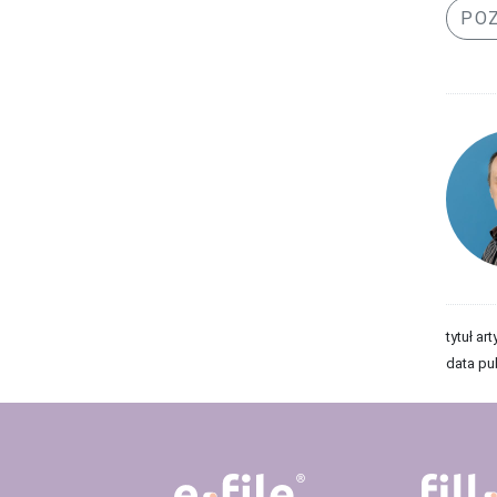
POZ
tytuł art
data pub