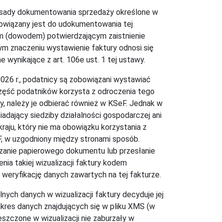
 zasady dokumentowania sprzedaży określone w
bowiązany jest do udokumentowania tej
em (dowodem) potwierdzającym zaistnienie
ym znaczeniu wystawienie faktury odnosi się
wynikające z art. 106e ust. 1 tej ustawy.
2026 r., podatnicy są zobowiązani wystawiać
zęść podatników korzysta z odroczenia tego
dy, należy je odbierać również w KSeF. Jednak w
adający siedziby działalności gospodarczej ani
raju, który nie ma obowiązku korzystania z
, w uzgodniony między stronami sposób.
azanie papierowego dokumentu lub przesłanie
a takiej wizualizacji faktury kodem
weryfikację danych zawartych na tej fakturze.
nych danych w wizualizacji faktury decyduje jej
kres danych znajdujących się w pliku XMS (w
szczone w wizualizacji nie zaburzały w