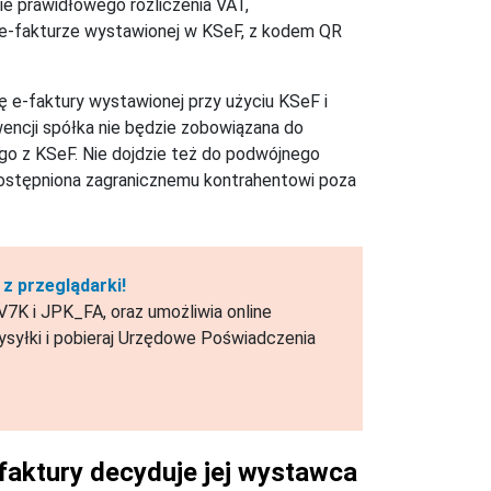
e prawidłowego rozliczenia VAT,
 e-fakturze wystawionej w KSeF, z kodem QR
ję e-faktury wystawionej przy użyciu KSeF i
cji spółka nie będzie zobowiązana do
 z KSeF. Nie dojdzie też do podwójnego
udostępniona zagranicznemu kontrahentowi poza
z przeglądarki!
7K i JPK_FA, oraz umożliwia online
syłki i pobieraj Urzędowe Poświadczenia
 faktury decyduje jej wystawca