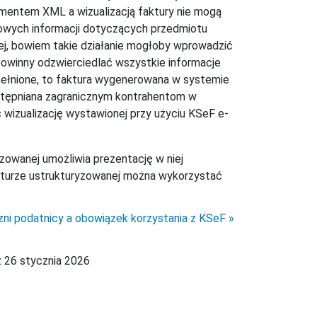
mentem XML a wizualizacją faktury nie mogą
kowych informacji dotyczących przedmiotu
nej, bowiem takie działanie mogłoby wprowadzić
owinny odzwierciedlać wszystkie informacje
pełnione, to faktura wygenerowana w systemie
stępniana zagranicznym kontrahentom w
 wizualizację wystawionej przy użyciu KSeF e-
yzowanej umożliwia prezentację w niej
kturze ustrukturyzowanej można wykorzystać
zni podatnicy a obowiązek korzystania z KSeF
z 26 stycznia 2026