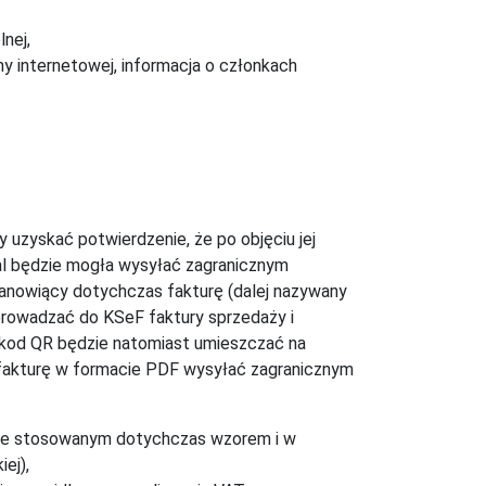
lnej,
ny internetowej, informacja o członkach
y uzyskać potwierdzenie, że po objęciu jej
l będzie mogła wysyłać zagranicznym
nowiący dotychczas fakturę (dalej nazywany
prowadzać do KSeF faktury sprzedaży i
 kod QR będzie natomiast umieszczać na
fakturę w formacie PDF wysyłać zagranicznym
ze stosowanym dotychczas wzorem i w
ej),