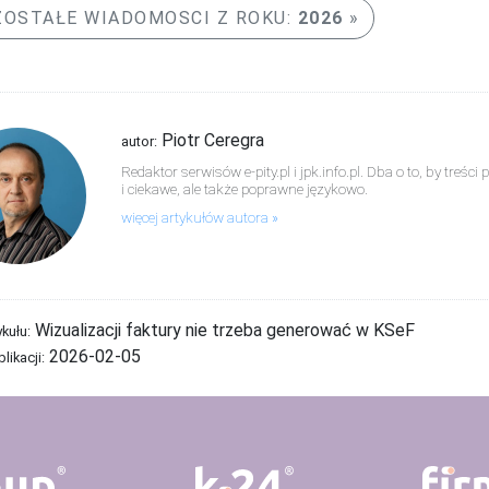
OSTAŁE WIADOMOSCI Z ROKU:
2026
Piotr Ceregra
autor:
Redaktor serwisów e-pity.pl i jpk.info.pl. Dba o to, by treś
i ciekawe, ale także poprawne językowo.
więcej artykułów autora
Wizualizacji faktury nie trzeba generować w KSeF
ykułu:
2026-02-05
likacji: