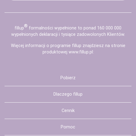
®
fill
up
formalności wypełnione to ponad 160 000 000
wypełnionych deklaracji i tysiące zadowolonych Klientów.
Więcej informacji o programie fillup znajdziesz na stronie
produktowej
www.fillup.pl
:
Pobierz
Dlaczego fillup
Cennik
Pomoc