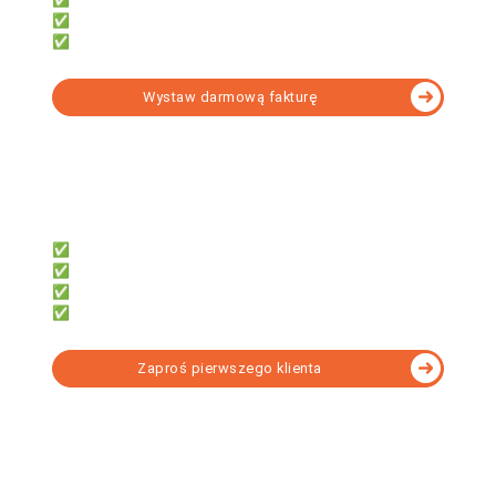
✅ Obsługi wielu firm
✅ Narzędzia do formalności
Wystaw darmową fakturę
fillup | k24
Dla biur rachunkowych, które chcą:
✅ System do współpracy z klientami
✅ Dać klientom darmowe faktury
✅ Obsługi KSeF bez instalacji
✅ Rozliczać KPiR lub Ryczałt
Zaproś pierwszego klienta
Wybierz program KSeF dopasowany do Twoich
potrzeb - porównanie