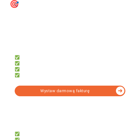
🎯
e‑Faktury KSeF - przygotuj się
na KSeF już teraz
firmly
Dla przedsiębiorców, którzy chcą:
✅ Samodzielnie księgować
✅ Oszczędzić czas i pieniądze
✅ Mieć dostęp z telefonu i komputera
✅ Fakturować za darmo z KSeF
Wystaw darmową fakturę
fillup
Dla księgowych, którzy potrzebują:
✅ 7 000+ formularzy w tym KSeF
✅ e-Deklaracji, JPK, e-ZUS