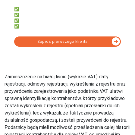
✅ System do współpracy z klientami
✅ Dać klientom darmowe faktury
✅ Obsługi KSeF bez instalacji
✅ Rozliczać KPiR lub Ryczałt
Zaproś pierwszego klienta
Wybierz program KSeF dopasowany do Twoich
potrzeb - porównanie
Zamieszczenie na białej liście (wykazie VAT) daty
rejestracji, odmowy rejestracji, wykreślenia z rejestru oraz
przywrócenia zarejestrowania jako podatnika VAT ułatwi
sprawną identyfikację kontrahentów, którzy przykładowo
zostali wykreśleni z rejestru (spełniali przesłanki do ich
wykreślenia), lecz wykazali, że faktycznie prowadzą
działalność gospodarczą, i zostali przywróceni do rejestru.
Podatnicy będą mieli możliwość prześledzenia całej historii
rejestracji kontrahentów dla celów VAT, co umożliwi im