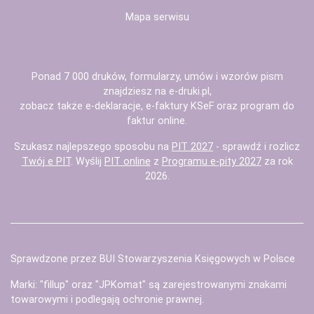
Mapa serwisu
Ponad 7 000 druków, formularzy, umów i wzorów pism
znajdziesz na
e-druki.pl
,
zobacz także
e-deklaracje
,
e-faktury KSeF
oraz
program do
faktur
online.
Szukasz najlepszego sposobu na
PIT 2027
- sprawdź i rozlicz
Twój e PIT
. Wyślij
PIT online
z
Programu e-pity 2027
za rok
2026.
Sprawdzone przez BUI Stowarzyszenia Księgowych w Polsce
Marki: "fillup" oraz "JPKomat" są zarejestrowanymi znakami
towarowymi i podlegają ochronie prawnej.