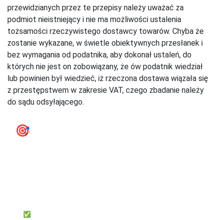
przewidzianych przez te przepisy należy uważać za
podmiot nieistniejący i nie ma możliwości ustalenia
tożsamości rzeczywistego dostawcy towarów. Chyba że
zostanie wykazane, w świetle obiektywnych przesłanek i
bez wymagania od podatnika, aby dokonał ustaleń, do
których nie jest on zobowiązany, że ów podatnik wiedział
lub powinien był wiedzieć, iż rzeczona dostawa wiązała się
z przestępstwem w zakresie VAT, czego zbadanie należy
do sądu odsyłającego.
🎯
e‑Faktury KSeF - przygotuj się
na KSeF już teraz
firmly
Dla przedsiębiorców, którzy chcą:
✅ Samodzielnie księgować