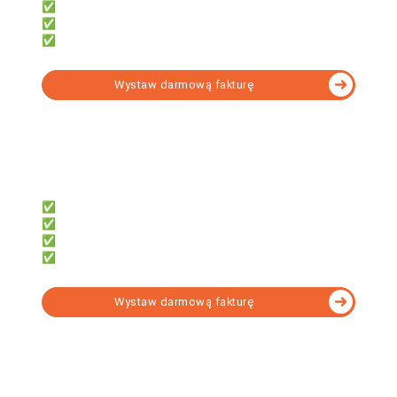
✅ Oszczędzić czas i pieniądze
✅ Mieć dostęp z telefonu i komputera
✅ Fakturować za darmo z KSeF
Wystaw darmową fakturę
fillup
Dla księgowych, którzy potrzebują:
✅ 7 000+ formularzy w tym KSeF
✅ e-Deklaracji, JPK, e-ZUS
✅ Obsługi wielu firm
✅ Narzędzia do formalności
Wystaw darmową fakturę
fillup | k24
Dla biur rachunkowych, które chcą: