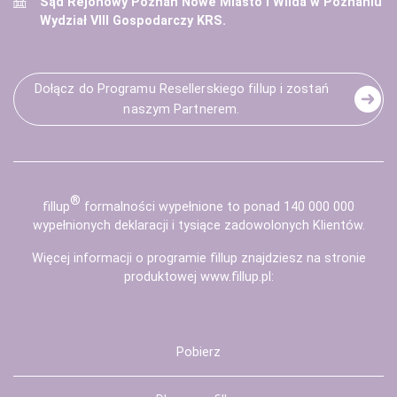
Sąd Rejonowy Poznań Nowe Miasto i Wilda w Poznaniu
Wydział VIII Gospodarczy KRS.
Dołącz do Programu Resellerskiego fillup i zostań
naszym Partnerem.
®
fill
up
formalności wypełnione to ponad 140 000 000
wypełnionych deklaracji i tysiące zadowolonych Klientów.
Więcej informacji o programie fillup znajdziesz na stronie
produktowej
www.fillup.pl
:
Pobierz