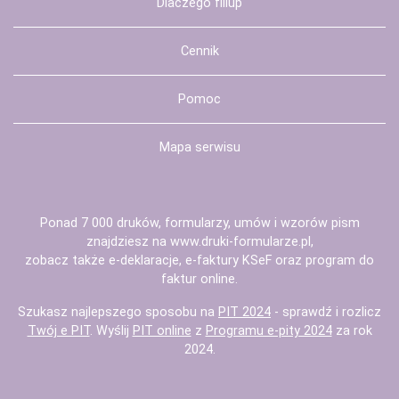
Dlaczego fillup
Cennik
Pomoc
Mapa serwisu
Ponad 7 000 druków, formularzy, umów i wzorów pism
znajdziesz na
www.druki-formularze.pl
,
zobacz także
e-deklaracje
,
e-faktury KSeF
oraz
program do
faktur
online.
Szukasz najlepszego sposobu na
PIT 2024
- sprawdź i rozlicz
Twój e PIT
. Wyślij
PIT online
z
Programu e-pity 2024
za rok
2024.