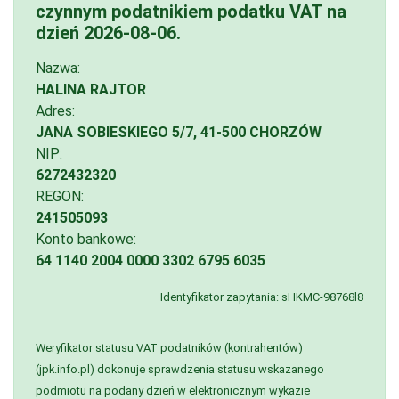
czynnym podatnikiem podatku VAT na
dzień
2026-08-06
.
Nazwa:
HALINA RAJTOR
Adres:
JANA SOBIESKIEGO 5/7, 41-500 CHORZÓW
NIP:
6272432320
REGON:
241505093
Konto bankowe:
64 1140 2004 0000 3302 6795 6035
Identyfikator zapytania: sHKMC-98768l8
Weryfikator statusu VAT podatników (kontrahentów)
(jpk.info.pl) dokonuje sprawdzenia statusu wskazanego
podmiotu na podany dzień w elektronicznym wykazie