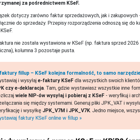
trzymanej za pośrednictwem KSeF.
zek dotyczy zarówno faktur sprzedażowych, jak i zakupowych 
łącznie do sprzedaży. Przepisy rozporządzenia odnoszą się do
 KSeF.
faktura nie została wystawiona w KSeF (np. faktura sprzed 2026 
iczna), kolumna 3 pozostaje pusta.
faktury fillup – KSeF kolejna formalność, to samo narzędz
stawiaj i wysyłaj
e-faktury KSeF
dla wszystkich swoich klientó
K czy e-deklaracja
. Tam, gdzie wystawiasz wszystkie inne for
zliczaj
wiele NIP-ów wysyłaj i pobieraj z KSeF
- weryfikuj i ar
zełączania się między systemami. Generuj pliki JPK_VAT i wysył
ryfikację i wysyłkę
JPK_V7M i JPK_V7K
. Jedno miejsce, wszys
stawiaj faktury KSeF online w fillup