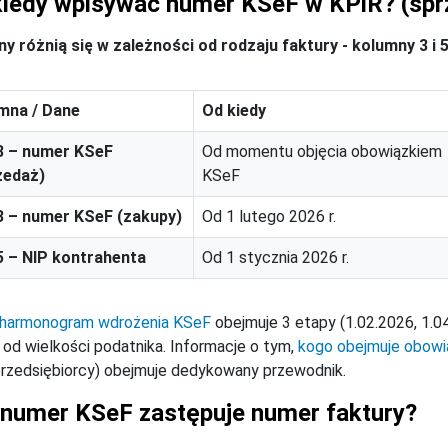
kiedy wpisywać numer KSeF w KPiR? (sprz
ny różnią się w zależności od rodzaju faktury - kolumny 3 i
mna / Dane
Od kiedy
 3 – numer KSeF
Od momentu objęcia obowiązkiem
zedaż)
KSeF
 3 – numer KSeF (zakupy)
Od 1 lutego 2026 r.
 5 – NIP kontrahenta
Od 1 stycznia 2026 r.
harmonogram wdrożenia KSeF
obejmuje 3 etapy (1.02.2026, 1.0
 od wielkości podatnika. Informacje o tym,
kogo obejmuje obow
rzedsiębiorcy) obejmuje dedykowany przewodnik.
 numer KSeF zastępuje numer faktury?