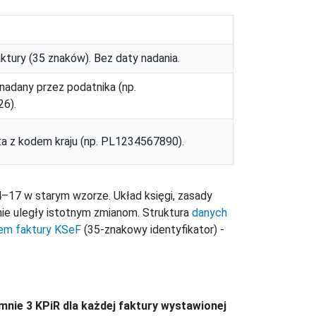
tury (35 znaków). Bez daty nadania.
nadany przez podatnika (np.
6).
a z kodem kraju (np. PL1234567890).
7 w starym wzorze. Układ księgi, zasady
ie uległy istotnym zmianom. Struktura
danych
em faktury KSeF
(35-znakowy identyfikator) -
mnie 3 KPiR dla każdej faktury wystawionej