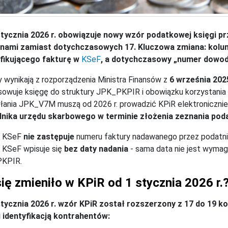
stycznia 2026 r. obowiązuje nowy wzór podatkowej księgi p
nami zamiast dotychczasowych 17. Kluczowa zmiana: kolum
yfikującego fakturę w
KSeF
, a dotychczasowy „numer dowod
 wynikają z rozporządzenia Ministra Finansów z
6 września 2025
owuje księgę do struktury JPK_PKPIR i obowiązku korzystania 
łania JPK_V7M muszą od 2026 r. prowadzić KPiR elektronicznie
lnika urzędu skarbowego w terminie złożenia zeznania po
 KSeF
nie zastępuje
numeru faktury nadawanego przez podatni
 KSeF wpisuje się
bez daty nadania
- sama data nie jest wymaga
KPIR.
ię zmieniło w KPiR od 1 stycznia 2026 r.
stycznia 2026 r. wzór KPiR został rozszerzony z 17 do 19 
i identyfikacją kontrahentów: