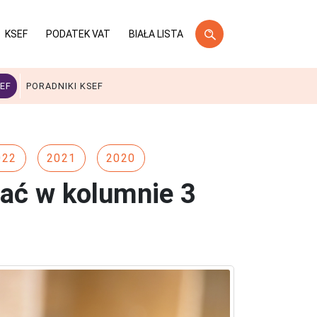
KSEF
PODATEK VAT
BIAŁA LISTA
EF
PORADNIKI KSEF
022
2021
2020
ać w kolumnie 3