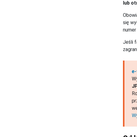
lub o
Obowią
się wy
numer
Jeśli 
zagran
e-
Wy
JP
Ro
pr
we
Wy