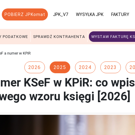
POBIERZ JPKomat
JPK_V7
WYSYŁKA JPK
FAKTURY
Y PODATKOWE
SPRAWDŹ KONTRAHENTA
WYSTAW FAKTURĘ KS
F a numer w KPiR
2026
2025
2024
2023
2
mer KSeF w KPiR: co wpis
wego wzoru księgi [2026]