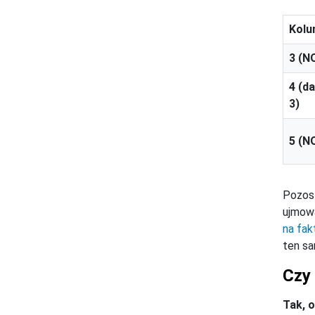
Kol
3 (N
4 (d
3)
5 (N
Pozos
ujmowa
na fak
ten sa
Czy
Tak, 