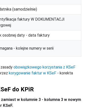
atnika (samodzielnie)
ntyfikacja faktury W DOKUMENTACJI
ęgowej
k osobnej daty - data faktury
agana - kolejne numery w serii
- zasady
obowiązkowego korzystania z KSeF
 przez
korygowanie faktur w KSeF
- korekta
KSeF do KPiR
 zamiast w kolumnie 3 - kolumna 3 w nowym
r KSeF.