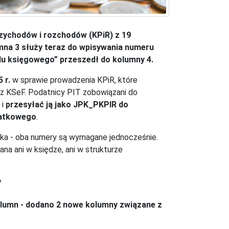
rzychodów i rozchodów (KPiR) z 19
na 3 służy teraz do wpisywania numeru
u księgowego” przeszedł do kolumny 4.
 r.
w sprawie prowadzenia KPiR, które
z KSeF. Podatnicy PIT zobowiązani do
 i
przesyłać ją jako JPK_PKPIR do
datkowego
.
ka - oba numery są wymagane jednocześnie.
na ani w księdze, ani w strukturze
?
kolumn - dodano 2 nowe kolumny związane z