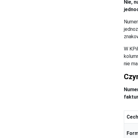
Nie, 
jednoc
Numer 
jednoz
znakow
W KPiR
kolum
nie ma
Czy
Numer
faktu
Cec
For