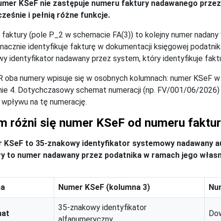
numer KSeF nie zastępuje numeru faktury nadawanego prze
ześnie i pełnią różne funkcje.
faktury (pole P_2 w schemacie FA(3)) to kolejny numer nadany w 
nacznie identyfikuje fakturę w dokumentacji księgowej podatni
y identyfikator nadawany przez system, który identyfikuje fak
 oba numery wpisuje się w osobnych kolumnach: numer KSeF w 
nie 4. Dotychczasowy schemat numeracji (np. FV/001/06/2026
 wpływu na tę numerację.
m różni się numer KSeF od numeru faktu
 KSeF to 35-znakowy identyfikator systemowy nadawany a
ry to numer nadawany przez podatnika w ramach jego własn
ha
Numer KSeF (kolumna 3)
Num
35-znakowy identyfikator
mat
Dow
alfanumeryczny