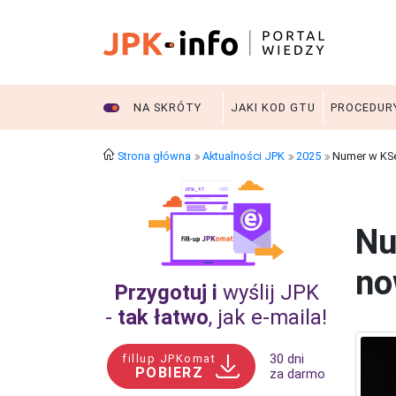
NA SKRÓTY
JAKI KOD GTU
PROCEDUR
Strona główna
Aktualności JPK
2025
Numer w KSe
Nu
no
Przygotuj i
wyślij JPK
-
tak łatwo
, jak e‑maila!
fillup JPKomat
30 dni
POBIERZ
za darmo