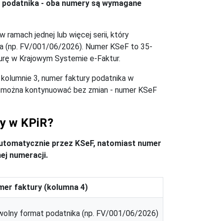
z podatnika - oba numery są wymagane
ramach jednej lub więcej serii, który
ka (np. FV/001/06/2026). Numer KSeF to 35-
turę w Krajowym Systemie e-Faktur.
kolumnie 3, numer faktury podatnika w
) można kontynuować bez zmian - numer KSeF
ry w KPiR?
utomatycznie przez KSeF, natomiast numer
ej numeracji.
er faktury (kolumna 4)
olny format podatnika (np. FV/001/06/2026)