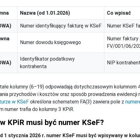
umna
Nazwa (od 1.01.2026)
Co wpisać
OWA)
Numer identyfikujący fakturę w KSeF
Numer KSeF fak
awna
Numer faktury 
Numer dowodu księgowego
FV/001/06/202
Identyfikator podatkowy
OWA)
NIP kontrahent
kontrahenta
tałe kolumny (6–19) odpowiadają dotychczasowym kolumnom 4–1
nia przychodów i kosztów oraz sposób prowadzenia ewidencji n
turze w KSeF
określona schematem FA(3) zawiera pole z
numer
m numer trafia do kolumny 3 KPiR.
 w KPiR musi być numer KSeF?
od 1 stycznia 2026 r. numer KSeF musi być wpisywany w kolu