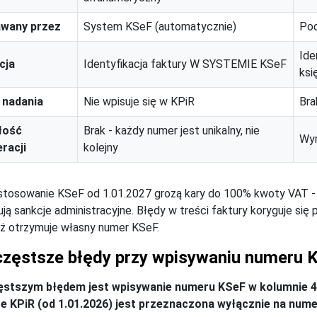
wany przez
System KSeF (automatycznie)
Pod
Ide
cja
Identyfikacja faktury W SYSTEMIE KSeF
ksi
 nadania
Nie wpisuje się w KPiR
Bra
łość
Brak - każdy numer jest unikalny, nie
Wym
racji
kolejny
stosowanie KSeF od 1.01.2027 grozą kary do 100% kwoty VAT 
ją sankcje administracyjne. Błędy w treści faktury koryguje się
ż otrzymuje własny numer KSeF.
częstsze błędy przy wpisywaniu numeru 
ęstszym błędem jest wpisywanie numeru KSeF w kolumnie 4
e KPiR (od 1.01.2026) jest przeznaczona wyłącznie na nume