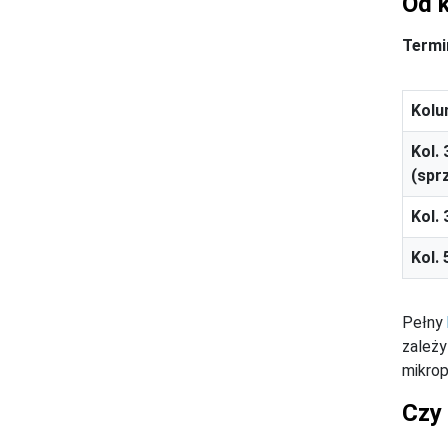
Od 
Termi
Kolu
Kol.
(spr
Kol.
Kol.
Pełny
zależy
mikrop
Czy