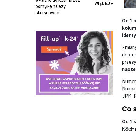
wysłane do KSeF przez
WIĘCEJ »
pomyłkę należy
skorygować
Od 1 
kolum
ident
Zmiany
dostos
przesy
nacze
Numer
Numer
JPK_P
Co s
Od 1 
KSeF 