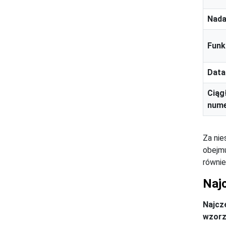
Nada
Funk
Data
Ciąg
nume
Za nie
obejmu
równie
Naj
Najcz
wzorz