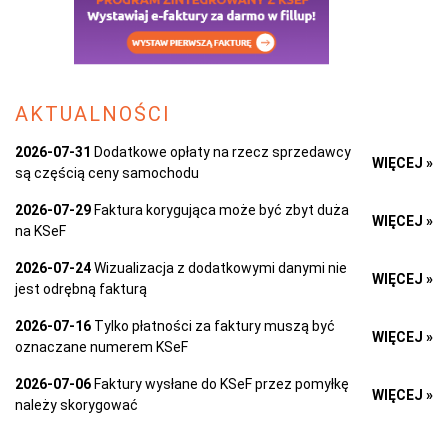
AKTUALNOŚCI
2026-07-31
Dodatkowe opłaty na rzecz sprzedawcy
WIĘCEJ »
są częścią ceny samochodu
2026-07-29
Faktura korygująca może być zbyt duża
WIĘCEJ »
na KSeF
2026-07-24
Wizualizacja z dodatkowymi danymi nie
WIĘCEJ »
jest odrębną fakturą
2026-07-16
Tylko płatności za faktury muszą być
WIĘCEJ »
oznaczane numerem KSeF
2026-07-06
Faktury wysłane do KSeF przez pomyłkę
WIĘCEJ »
należy skorygować