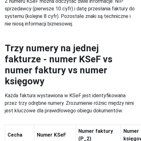
Z numeru KSeF można odczytać dwie informacje: NIP
sprzedawcy (pierwsze 10 cyfr) i datę przesłania faktury do
systemu (kolejne 8 cyfr). Pozostałe znaki są techniczne i
nie niosą informacji biznesowej.
Trzy numery na jednej
fakturze - numer KSeF vs
numer faktury vs numer
księgowy
Każda faktura wystawiona w KSeF jest identyfikowana
przez trzy odrębne numery. Zrozumienie różnic między nimi
jest kluczowe dla prawidłowego obiegu dokumentów.
Numer faktury
Numer
Cecha
Numer KSeF
(P_2)
księgo