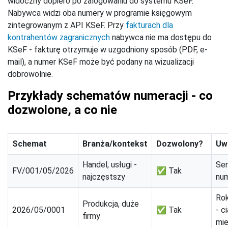
widoczny dopiero po zalogowaniu do systemu KSeF.
Nabywca widzi oba numery w programie księgowym
zintegrowanym z API KSeF. Przy
fakturach dla
kontrahentów zagranicznych
nabywca nie ma dostępu do
KSeF - fakturę otrzymuje w uzgodniony sposób (PDF, e-
mail), a numer KSeF może być podany na wizualizacji
dobrowolnie.
Przykłady schematów numeracji - co
dozwolone, a co nie
Schemat
Branża/kontekst
Dozwolony?
Uw
Handel, usługi -
Ser
FV/001/05/2026
✅ Tak
najczęstszy
num
Ro
Produkcja, duże
2026/05/0001
✅ Tak
- c
firmy
mie