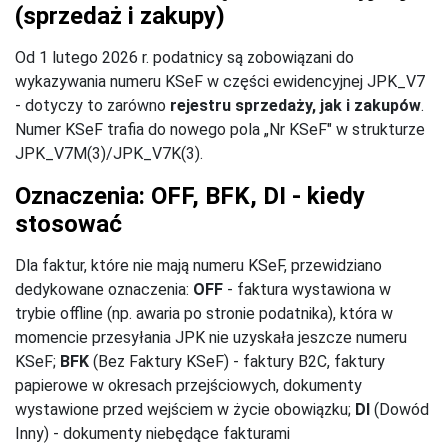
(sprzedaż i zakupy)
Od 1 lutego 2026 r. podatnicy są zobowiązani do
wykazywania numeru KSeF w części ewidencyjnej JPK_V7
- dotyczy to zarówno
rejestru sprzedaży, jak i zakupów
.
Numer KSeF trafia do nowego pola „Nr KSeF" w strukturze
JPK_V7M(3)/JPK_V7K(3).
Oznaczenia: OFF, BFK, DI - kiedy
stosować
Dla faktur, które nie mają numeru KSeF, przewidziano
dedykowane oznaczenia:
OFF
- faktura wystawiona w
trybie offline (np. awaria po stronie podatnika), która w
momencie przesyłania JPK nie uzyskała jeszcze numeru
KSeF;
BFK
(Bez Faktury KSeF) - faktury B2C, faktury
papierowe w okresach przejściowych, dokumenty
wystawione przed wejściem w życie obowiązku;
DI
(Dowód
Inny) - dokumenty niebędące fakturami