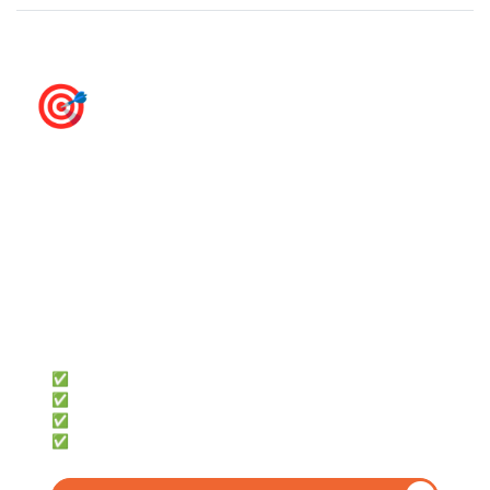
🎯
e‑Faktury KSeF -
przygotuj się na KSeF
już teraz
firmly
Dla przedsiębiorców, którzy chcą:
✅ Samodzielnie księgować
✅ Oszczędzić czas i pieniądze
✅ Mieć dostęp z telefonu i komputera
✅ Fakturować za darmo z KSeF