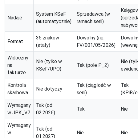
Księgo
System KSeF
Sprzedawca (w
Nadaje
(sprzed
(automatycznie)
ramach serii)
nabywc
35 znaków
Dowolny (np.
Dowoln
Format
(stały)
FV/001/05/2026)
(wewnęt
Widoczny
Nie (tylko w
Nie (tyl
na
Tak (pole P_2)
KSeF/UPO)
ewidencj
fakturze
Kontrola
Tak (ciągłość w
Tak
Nie dotyczy
skarbowa
serii)
(KPiR/e
Wymagany
Tak (od
Tak
Nie
w JPK_V7
02.2026)
Wymagany
Tak (od
w
Nie
Nie
01.2027)