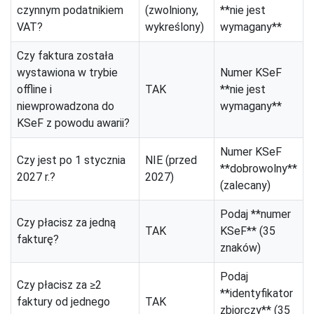
czynnym podatnikiem
(zwolniony,
**nie jest
VAT?
wykreślony)
wymagany**
Czy faktura została
wystawiona w trybie
Numer KSeF
offline i
TAK
**nie jest
niewprowadzona do
wymagany**
KSeF z powodu awarii?
Numer KSeF
Czy jest po 1 stycznia
NIE (przed
**dobrowolny**
2027 r.?
2027)
(zalecany)
Podaj **numer
Czy płacisz za jedną
TAK
KSeF** (35
fakturę?
znaków)
Podaj
Czy płacisz za ≥2
**identyfikator
faktury od jednego
TAK
zbiorczy** (35