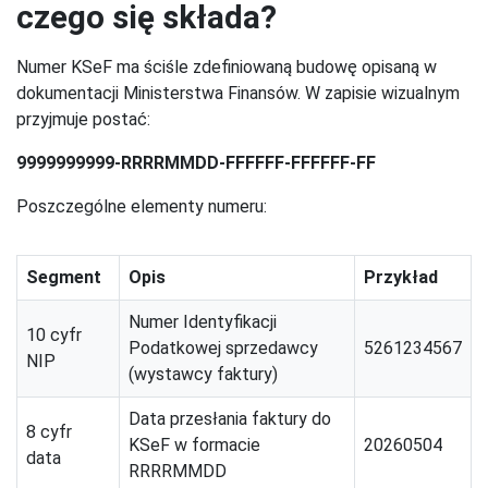
czego się składa?
Numer KSeF ma ściśle zdefiniowaną budowę opisaną w
dokumentacji Ministerstwa Finansów. W zapisie wizualnym
przyjmuje postać:
9999999999-RRRRMMDD-FFFFFF-FFFFFF-FF
Poszczególne elementy numeru:
Segment
Opis
Przykład
Numer Identyfikacji
10 cyfr
Podatkowej sprzedawcy
5261234567
NIP
(wystawcy faktury)
Data przesłania faktury do
8 cyfr
KSeF w formacie
20260504
data
RRRRMMDD