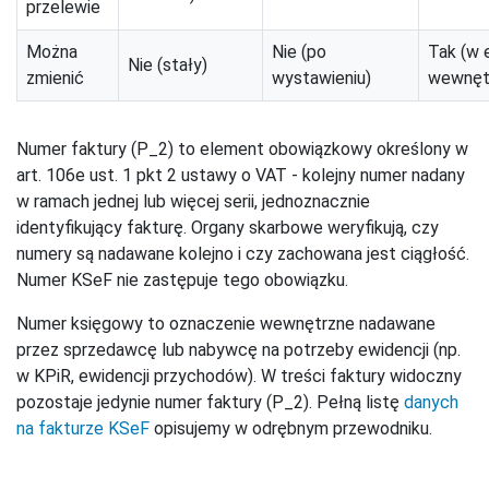
przelewie
Można
Nie (po
Tak (w 
Nie (stały)
zmienić
wystawieniu)
wewnęt
Numer faktury (P_2) to element obowiązkowy określony w
art. 106e ust. 1 pkt 2 ustawy o VAT - kolejny numer nadany
w ramach jednej lub więcej serii, jednoznacznie
identyfikujący fakturę. Organy skarbowe weryfikują, czy
numery są nadawane kolejno i czy zachowana jest ciągłość.
Numer KSeF nie zastępuje tego obowiązku.
Numer księgowy to oznaczenie wewnętrzne nadawane
przez sprzedawcę lub nabywcę na potrzeby ewidencji (np.
w KPiR, ewidencji przychodów). W treści faktury widoczny
pozostaje jedynie numer faktury (P_2). Pełną listę
danych
na fakturze KSeF
opisujemy w odrębnym przewodniku.