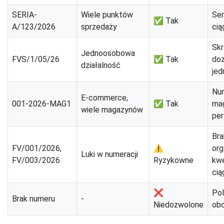
SERIA-
Wiele punktów
Ser
✅ Tak
A/123/2026
sprzedaży
cią
Skr
Jednoosobowa
FVS/1/05/26
✅ Tak
doz
działalność
jed
Num
E-commerce,
001-2026-MAG1
✅ Tak
mag
wiele magazynów
per
Bra
FV/001/2026,
⚠️
or
Luki w numeracji
FV/003/2026
Ryzykowne
kw
cią
❌
Pol
Brak numeru
-
Niedozwolone
ob