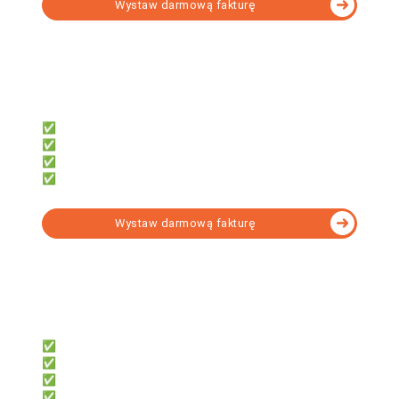
Wystaw darmową fakturę
fillup
Dla księgowych, którzy potrzebują:
✅ 7 000+ formularzy w tym KSeF
✅ e-Deklaracji, JPK, e-ZUS
✅ Obsługi wielu firm
✅ Narzędzia do formalności
Wystaw darmową fakturę
fillup | k24
Dla biur rachunkowych, które chcą:
✅ System do współpracy z klientami
✅ Dać klientom darmowe faktury
✅ Obsługi KSeF bez instalacji
✅ Rozliczać KPiR lub Ryczałt