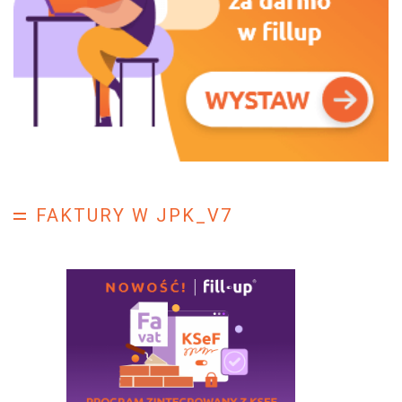
FAKTURY W JPK_V7