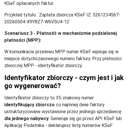
KSeF opłacanych faktur.
Przykład tytułu: `Zapłata zbiorcza KSeF IZ: 5261234567-
20260504-X9Y8Z7-W6V5U4-12`
Scenariusz 3 - Płatność w mechanizmie podzielonej
płatności (MPP):
W komunikacie przelewu MPP numer KSeF wpisuje się w
miejsce dotychczasowego numeru faktury. Przy płatności
zbiorczej MPP - identyfikator zbiorczy.
Identyfikator zbiorczy - czym jest i jak
go wygenerować?
Identyfikator zbiorczy to 35-znakowy numer
identyfikujący zbiorczo
co najmniej dwie faktury
ustrukturyzowane wystawione przez jednego sprzedawcę
dla jednego nabywcy
. Generuje się go przez API KSeF lub
Aplikację Podatnika - deklarujesz listę numerów KSeF