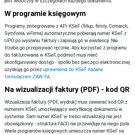
jest widoczny w szczegółach każdego dokumentu.
W programie księgowym
Programy zintegrowane z API KSeF (fillup, firmly, Comarch,
Symfonia, wFirma) automatycznie pobierają numer KSeF z
UPO po wysłaniu faktury i zapisują go w ewidencji. Nie
trzeba go przepisywać ręcznie. Aby korzystać z programu
do fakturowania w KSeF, podmiot musi mieć
skonfigurowany dostęp - spółki bez pieczęci elektronicznej
uzyskują go przez
uprawnienia do KSeF nadane
formularzem ZAW-FA
.
Na wizualizacji faktury (PDF) - kod QR
Wizualizacja faktury (PDF, wydruk) musi zawierać kod QR z
numerem KSeF, umożliwiający weryfikację dokumentu w
systemie. Sam numer KSeF w treści wizualizacji nie jest
obowiązkowy - struktura FA(3) nie przewiduje na niego pola.
Wiele programów księgowych umieszcza numer KSeF na