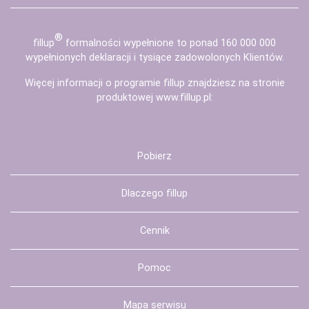
®
fill
up
formalności wypełnione to ponad 160 000 000
wypełnionych deklaracji i tysiące zadowolonych Klientów.
Więcej informacji o programie fillup znajdziesz na stronie
produktowej
www.fillup.pl
:
Pobierz
Dlaczego fillup
Cennik
Pomoc
Mapa serwisu