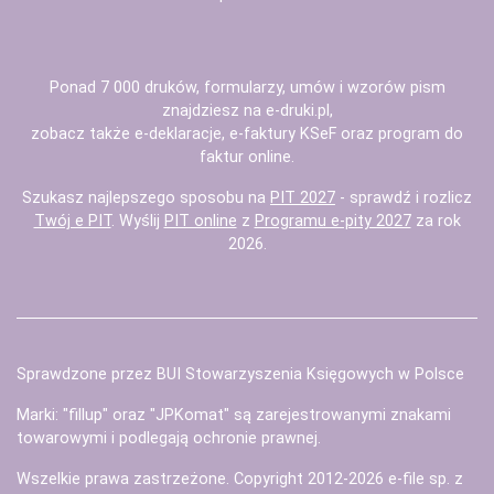
Ponad 7 000 druków, formularzy, umów i wzorów pism
znajdziesz na
e-druki.pl
,
zobacz także
e-deklaracje
,
e-faktury KSeF
oraz
program do
faktur
online.
Szukasz najlepszego sposobu na
PIT 2027
- sprawdź i rozlicz
Twój e PIT
. Wyślij
PIT online
z
Programu e-pity 2027
za rok
2026.
Sprawdzone przez BUI Stowarzyszenia Księgowych w Polsce
Marki: "fillup" oraz "JPKomat" są zarejestrowanymi znakami
towarowymi i podlegają ochronie prawnej.
Wszelkie prawa zastrzeżone. Copyright 2012-2026
e-file sp. z