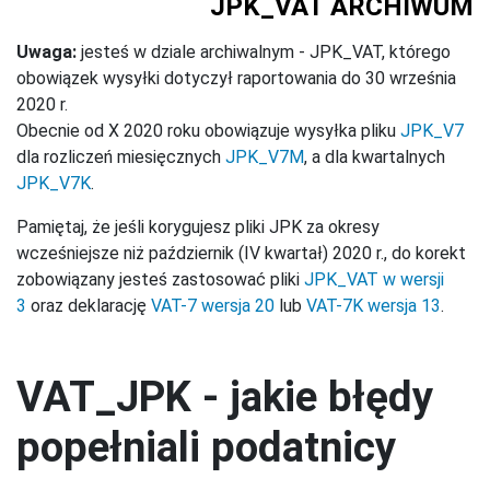
JPK_VAT ARCHIWUM
Uwaga:
jesteś w dziale archiwalnym - JPK_VAT, którego
obowiązek wysyłki dotyczył raportowania do 30 września
2020 r.
Obecnie od X 2020 roku obowiązuje wysyłka pliku
JPK_V7
dla rozliczeń miesięcznych
JPK_V7M
, a dla kwartalnych
JPK_V7K
.
Pamiętaj, że jeśli korygujesz pliki JPK za okresy
wcześniejsze niż październik (IV kwartał) 2020 r., do korekt
zobowiązany jesteś zastosować pliki
JPK_VAT w wersji
3
oraz deklarację
VAT-7 wersja 20
lub
VAT-7K wersja 13
.
VAT_JPK - jakie błędy
popełniali podatnicy