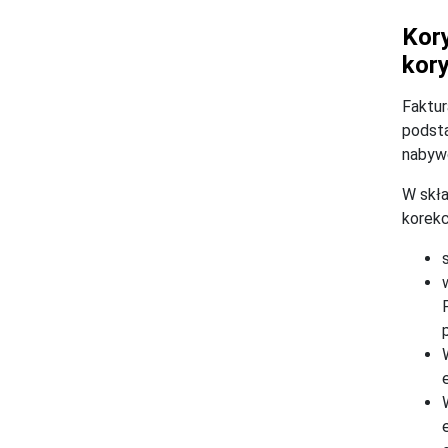
Kor
kory
Faktur
podsta
nabyw
W skła
korekc