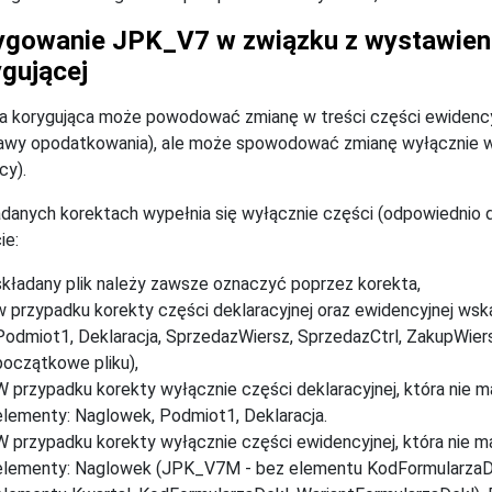
ygowanie JPK_V7 w związku z wystawieni
gującej
a korygująca może powodować zmianę w treści części ewidencyjn
wy opodatkowania), ale może spowodować zmianę wyłącznie w 
cy).
danych korektach wypełnia się wyłącznie części (odpowiednio de
ie:
składany plik należy zawsze oznaczyć poprzez korekta,
w przypadku korekty części deklaracyjnej oraz ewidencyjnej wska
Podmiot1, Deklaracja, SprzedazWiersz, SprzedazCtrl, ZakupWiers
początkowe pliku),
W przypadku korekty wyłącznie części deklaracyjnej, która nie 
elementy: Naglowek, Podmiot1, Deklaracja.
W przypadku korekty wyłącznie części ewidencyjnej, która nie m
elementy: Naglowek (JPK_V7M - bez elementu KodFormularzaD