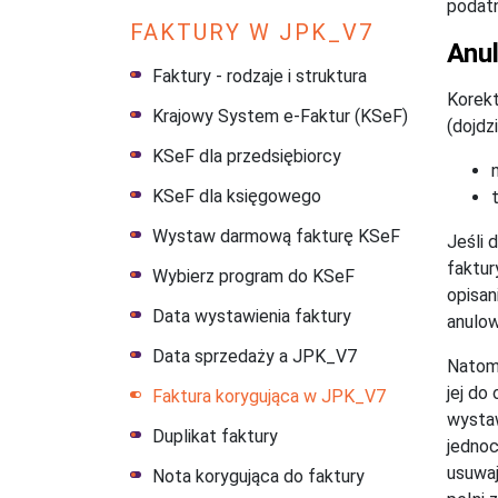
podat
FAKTURY W JPK_V7
Anul
Faktury - rodzaje i struktura
Korekt
Krajowy System e-Faktur (KSeF)
(dojdz
KSeF dla przedsiębiorcy
KSeF dla księgowego
Wystaw darmową fakturę KSeF
Jeśli 
faktur
Wybierz program do KSeF
opisan
Data wystawienia faktury
anulow
Data sprzedaży a JPK_V7
Natomi
jej do
Faktura korygująca w JPK_V7
wystaw
Duplikat faktury
jednoc
usuwaj
Nota korygująca do faktury