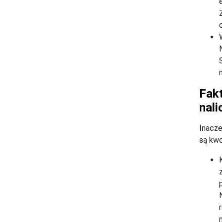
Fakt
nal
Inacze
są kwo