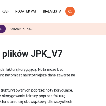
KSEF
PODATEK VAT
BIAŁA LISTA
EF
PORADNIKI KSEF
y plików JPK_V7
dź fakturą korygującą. Nota może być
ry, natomiast najistotniejsze dane zawarte na
strukturyzowanych poprzez noty korygujące.
 skorygowanie faktury poprzez fakturę
tur stanie się obowiązkowy dla wszystkich