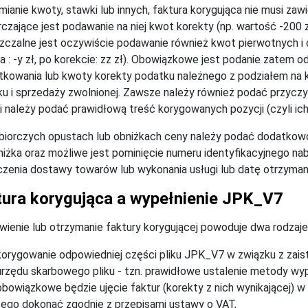
mianie kwoty, stawki lub innych, faktura korygująca nie musi za
czające jest podawanie na niej kwot korekty (np. wartość -200 zł
czalne jest oczywiście podawanie również kwot pierwotnych i o
a : -y zł, po korekcie: zz zł). Obowiązkowe jest podanie zatem
tkowania lub kwoty korekty podatku należnego z podziałem n
u i sprzedaży zwolnionej. Zawsze należy również podać przyczy
i należy podać prawidłową treść korygowanych pozycji (czyli ich
biorczych opustach lub obniżkach ceny należy podać dodatkowo 
niżka oraz możliwe jest pominięcie numeru identyfikacyjnego na
zenia dostawy towarów lub wykonania usługi lub datę otrzyman
tura korygująca a wypełnienie JPK_V7
ienie lub otrzymanie faktury korygującej powoduje dwa rodzaje
korygowanie odpowiedniej części pliku JPK_V7 w związku z zaist
urzędu skarbowego pliku - tzn. prawidłowe ustalenie metody wy
obowiązkowe będzie ujęcie faktur (korekty z nich wynikającej) 
tego dokonać zgodnie z przepisami ustawy o VAT,