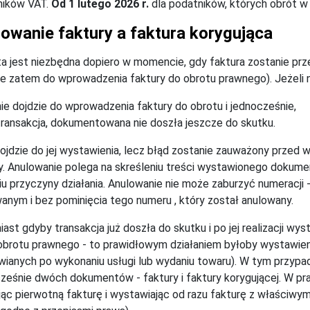
ników VAT.
Od 1 lutego 2026 r.
dla podatników, których obrót 
owanie faktury a faktura korygująca
a jest niezbędna dopiero w momencie, gdy faktura zostanie p
ie zatem do wprowadzenia faktury do obrotu prawnego). Jeżeli 
nie dojdzie do wprowadzenia faktury do obrotu i jednocześnie,
transakcja, dokumentowana nie doszła jeszcze do skutku.
dojdzie do jej wystawienia, lecz błąd zostanie zauważony przed
y. Anulowanie polega na skreśleniu treści wystawionego dokume
iu przyczyny działania. Anulowanie nie może zaburzyć numeracji
anym i bez pominięcia tego numeru , który został anulowany.
ast gdyby transakcja już doszła do skutku i po jej realizacji w
 obrotu prawnego - to prawidłowym działaniem byłoby wystawieni
ianych po wykonaniu usługi lub wydaniu towaru). W tym przyp
ześnie dwóch dokumentów - faktury i faktury korygującej. W pra
ąc pierwotną fakturę i wystawiając od razu fakturę z właściwym