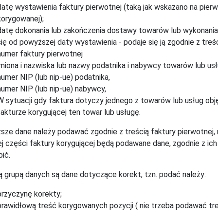
datę wystawienia faktury pierwotnej (taką jak wskazano na pier
korygowanej);
datę dokonania lub zakończenia dostawy towarów lub wykonania us
się od powyższej daty wystawienia - podaje się ją zgodnie z treś
numer faktury pierwotnej
imiona i nazwiska lub nazwy podatnika i nabywcy towarów lub usł
numer NIP (lub nip-ue) podatnika,
numer NIP (lub nip-ue) nabywcy,
W sytuacji gdy faktura dotyczy jednego z towarów lub usług ob
fakturze korygującej ten towar lub usługę.
ze dane należy podawać zgodnie z treścią faktury pierwotnej, 
ej części faktury korygującej będą podawane dane, zgodnie z ic
pić.
ą grupą danych są dane dotyczące korekt, tzn. podać należy:
przyczynę korekty;
prawidłową treść korygowanych pozycji ( nie trzeba podawać tre