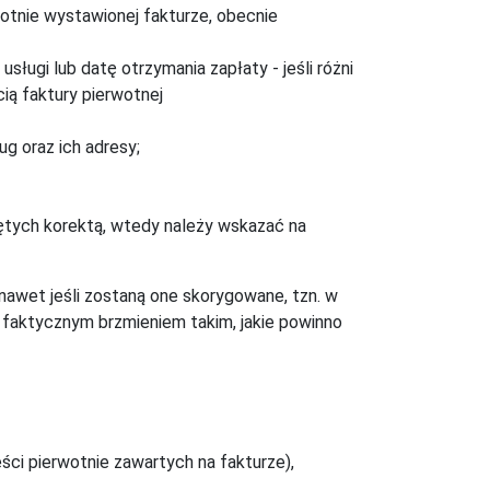
wotnie wystawionej fakturze, obecnie
ługi lub datę otrzymania zapłaty - jeśli różni
cią faktury pierwotnej
ug oraz ich adresy;
jętych korektą, wtedy należy wskazać na
nawet jeśli zostaną one skorygowane, tzn. w
h faktycznym brzmieniem takim, jakie powinno
ści pierwotnie zawartych na fakturze),