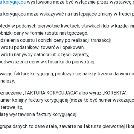
a korygująca
wystawiona może być wyłącznie przez wystawcę pie
a korygująca może wskazywać na następujące zmiany w treści
błędy w podanych pierwotnie kwotach, stawkach lub w każdej inne
obniżki ceny w formie rabatu następczego,
udzielenia opustu i obniżki ceny po realizacji transakcji
zwrotu podatnikowi towarów i opakowań,
zwrotu nabywcy całości lub części zapłaty,
podwyższenia ceny w stosunku do pierwotnej.
iając fakturę korygującą, posłużyć się należy trzema danymi no
 należy:
oznaczenie „FAKTURA KORYGUJĄCA” albo wyraz „KOREKTA”,
numer kolejny faktury korygującej (może to być numer wskazując
literowe itp,
datę wystawienia faktury korygującej.
grupa danych to dane stałe, zawarte na fakturze pierwotnej i ko