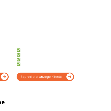
uż teraz
fillup | k24
:
Dla biur rachunkowych, które chcą:
✅ System do współpracy z klientami
✅ Dać klientom darmowe faktury
✅ Obsługi KSeF bez instalacji
✅ Rozliczać KPiR lub Ryczałt
Zaproś pierwszego klienta
opasowany do Twoich potrzeb - porównanie
owe