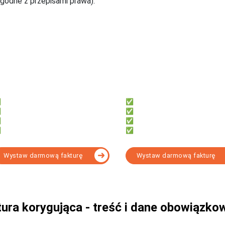
zgodne z przepisami prawa).

e‑Faktury KSeF - przygotuj się na KSeF j
irmly
fillup
a przedsiębiorców, którzy chcą:
Dla księgowych, którzy potrzebują
Samodzielnie księgować
✅ 7 000+ formularzy w tym KSeF
Oszczędzić czas i pieniądze
✅ e-Deklaracji, JPK, e-ZUS
Mieć dostęp z telefonu i komputera
✅ Obsługi wielu firm
Fakturować za darmo z KSeF
✅ Narzędzia do formalności
Wystaw darmową fakturę
Wystaw darmową fakturę
Wybierz program KSeF d
tura korygująca - treść i dane obowiązk