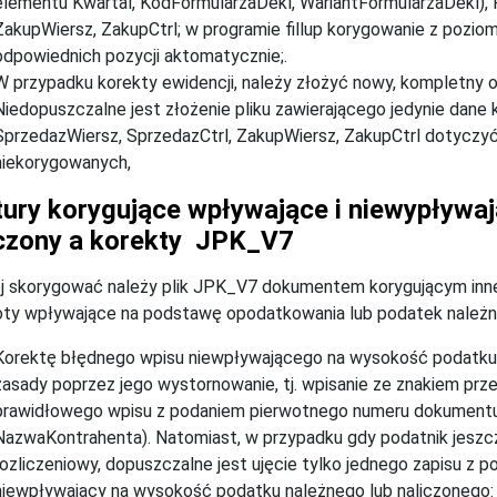
elementu Kwartal, KodFormularzaDekl, WariantFormularzaDekl), 
ZakupWiersz, ZakupCtrl; w programie fillup korygowanie z pozi
odpowiednich pozycji aktomatycznie;.
W przypadku korekty ewidencji, należy złożyć nowy, kompletny o
Niedopuszczalne jest złożenie pliku zawierającego jedynie dane 
SprzedazWiersz, SprzedazCtrl, ZakupWiersz, ZakupCtrl dotyczyć
niekorygowanych,
ury korygujące wpływające i niewypływaj
iczony a korekty JPK_V7
j skorygować należy plik JPK_V7 dokumentem korygującym inne 
ty wpływające na podstawę opodatkowania lub podatek należny.
Korektę błędnego wpisu niewpływającego na wysokość podatku n
zasady poprzez jego wystornowanie, tj. wpisanie ze znakiem pr
prawidłowego wpisu z podaniem pierwotnego numeru dokumentu
NazwaKontrahenta). Natomiast, w przypadku gdy podatnik jeszcze
rozliczeniowy, dopuszczalne jest ujęcie tylko jednego zapisu z 
niewpływający na wysokość podatku należnego lub naliczonego: