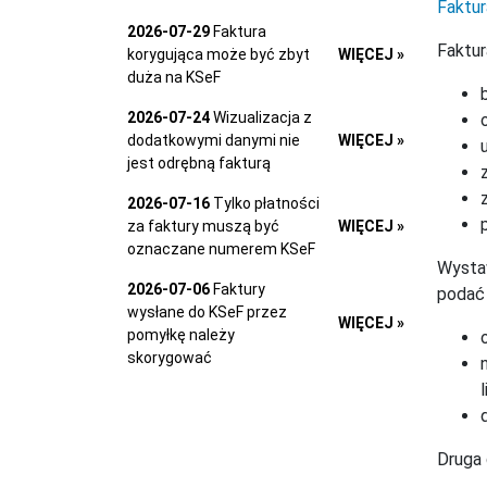
Faktur
2026-07-29
Faktura
Faktur
korygująca może być zbyt
WIĘCEJ »
duża na KSeF
2026-07-24
Wizualizacja z
dodatkowymi danymi nie
WIĘCEJ »
jest odrębną fakturą
2026-07-16
Tylko płatności
za faktury muszą być
WIĘCEJ »
oznaczane numerem KSeF
Wystaw
2026-07-06
Faktury
podać
wysłane do KSeF przez
WIĘCEJ »
pomyłkę należy
skorygować
Druga 