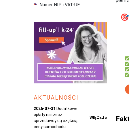
pełni 
Numer NIP i VAT-UE

f
Dl
✅ 
✅ 
✅ 
✅ 
AKTUALNOŚCI
2026-07-31
Dodatkowe
opłaty na rzecz
Fak
WIĘCEJ »
sprzedawcy są częścią
ceny samochodu