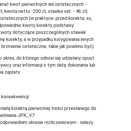
wierać kwot pierwotnych ani ostatecznych -
, kwota netto -200 zł, stawka vat: - 46 zł).
statecznych (w praktyce: przed korekta: xx,
 odpowiednio kwoty korekty podstawy
a kwoty dotyczące poszczególnych stawek
nę korekty, a w przypadku korygowania innych
 brzmienie ostateczne, takie jak powinno być).
okres, do którego odnosi się udzielany opust
bywcy oraz informacji o tym datę dokonania lub
ia zapłaty
 konsekwencji:
niałą korektą pierwotnej treści przesłanego do
pełniania JPK_V7.
w odpowiednim okresie rozliczeniowym - należy