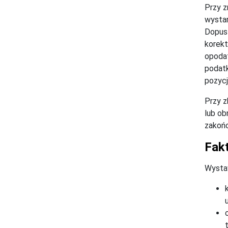
Przy z
wystar
Dopusz
korekt
opoda
podatk
pozycj
Przy z
lub ob
zakońc
Fak
Wystaw