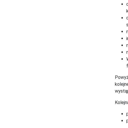
Powyżs
kolejn
wystą
Kolejn