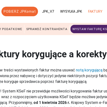
POBIERZ JPKomat
JPK_V7
WYSYŁKA JPK
FAKTURY
Y PODATKOWE
SPRAWDŹ KONTRAHENTA
WYSTAW FAKTURĘ KS
ktury korygujące a korekt
 w treści wystawionych faktur można usuwać
notą korygującą
bą
iona przez nabywcę i dotyczyć jedynie niektórych pozycji faktu
ze koryguje sprzedawca poprzez fakturę korygującą.
 System KSeF nie przewiduje możliwości korygowania faktur u
wraz z rozpoczęciem użytkowania KSeF będzie możliwe jedynie
jącą. Przypomnijmy,
od 1 kwietnia 2026 r.
Krajowy System e-Fak