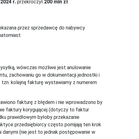
w
2024 r.
przekroczył
200 mln zł
.
rzekazana przez sprzedawcę do nabywcy
natomiast:
 wysyłką, wówczas możliwe jest anulowanie
ntu, zachowaniu go w dokumentacji jednostki i
 - tzn. kolejną fakturę wystawiamy z numerem
ystawiono fakturę z błędem i nie wprowadzono by
e faktury korygującej (dotyczy to faktur
adku prawidłowym byłoby przekazanie
ktyce przedsiębiorcy często pomijają ten krok
i danymi (nie jest to jednak postępowanie w