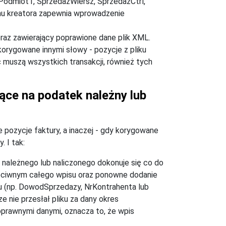
Podmiot1, SprzedazWiersz, SprzedazCtrl,
omu kreatora zapewnia wprowadzenie
raz zawierający poprawione dane plik XML.
korygowane innymi słowy - pozycje z pliku
 muszą wszystkich transakcji, również tych
ące na podatek należny lub
pozycje faktury, a inaczej - gdy korygowane
 I tak:
ależnego lub naliczonego dokonuje się co do
zeciwnym całego wpisu oraz ponowne dodanie
 (np. DowodSprzedazy, NrKontrahenta lub
 nie przesłał pliku za dany okres
poprawnymi danymi, oznacza to, że wpis