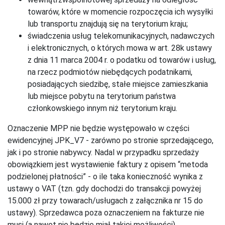
towarów, które w momencie rozpoczęcia ich wysyłki
lub transportu znajdują się na terytorium kraju;
świadczenia usług telekomunikacyjnych, nadawczych
i elektronicznych, o których mowa w art. 28k ustawy
z dnia 11 marca 2004 r. o podatku od towarów i usług,
na rzecz podmiotów niebędących podatnikami,
posiadających siedzibę, stałe miejsce zamieszkania
lub miejsce pobytu na terytorium państwa
członkowskiego innym niż terytorium kraju.
Oznaczenie MPP nie będzie występowało w części
ewidencyjnej JPK_V7 - zarówno po stronie sprzedającego,
jak i po stronie nabywcy. Nadal w przypadku sprzedaży
obowiązkiem jest wystawienie faktury z opisem “metoda
podzielonej płatności” - o ile taka konieczność wynika z
ustawy o VAT (tzn. gdy dochodzi do transakcji powyżej
15.000 zł przy towarach/usługach z załącznika nr 15 do
ustawy). Sprzedawca poza oznaczeniem na fakturze nie
musi (a nawet nie będzie miał takiej możliwości)