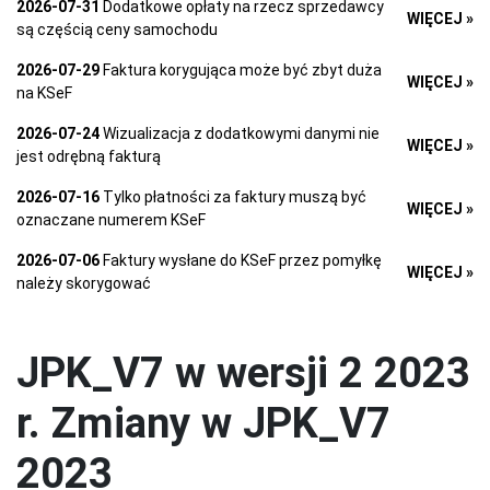
2026-07-31
Dodatkowe opłaty na rzecz sprzedawcy
WIĘCEJ »
są częścią ceny samochodu
2026-07-29
Faktura korygująca może być zbyt duża
WIĘCEJ »
na KSeF
2026-07-24
Wizualizacja z dodatkowymi danymi nie
WIĘCEJ »
jest odrębną fakturą
2026-07-16
Tylko płatności za faktury muszą być
WIĘCEJ »
oznaczane numerem KSeF
2026-07-06
Faktury wysłane do KSeF przez pomyłkę
WIĘCEJ »
należy skorygować
JPK_V7 w wersji 2 2023
r. Zmiany w JPK_V7
2023