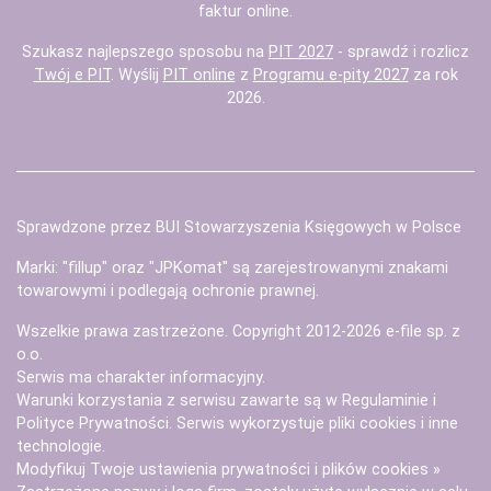
faktur
online.
Szukasz najlepszego sposobu na
PIT 2027
- sprawdź i rozlicz
Twój e PIT
. Wyślij
PIT online
z
Programu e-pity 2027
za rok
2026.
Sprawdzone przez BUI Stowarzyszenia Księgowych w Polsce
Marki: "fillup" oraz "JPKomat" są zarejestrowanymi znakami
towarowymi i podlegają ochronie prawnej.
Wszelkie prawa zastrzeżone. Copyright 2012-2026
e-file sp. z
o.o.
Serwis ma charakter informacyjny.
Warunki korzystania z serwisu zawarte są w
Regulaminie
i
Polityce Prywatności
. Serwis wykorzystuje
pliki cookies i inne
technologie
.
Modyfikuj Twoje ustawienia prywatności i plików cookies »