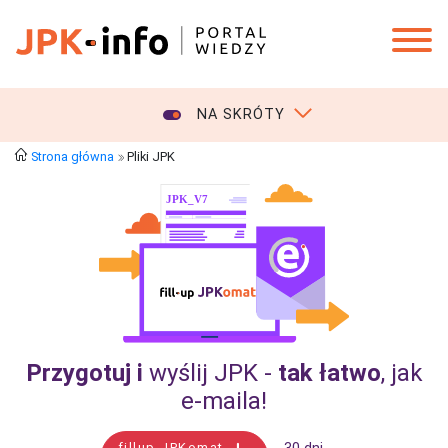
NA SKRÓTY
Strona główna
Pliki JPK
Przygotuj i
wyślij JPK -
tak łatwo
, jak
e‑maila!
fillup JPKomat