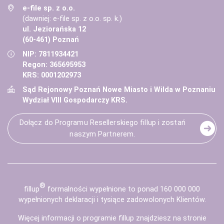
e-file sp. z o.o.
(dawniej: e-file sp. z o.o. sp. k.)
ul. Jeziorańska 12
(60-461) Poznań
NIP: 7811934421
Regon: 365695953
KRS: 0001202973
Sąd Rejonowy Poznań Nowe Miasto i Wilda w Poznaniu
Wydział VIII Gospodarczy KRS.
Dołącz do Programu Resellerskiego fillup i zostań
naszym Partnerem.
®
fill
up
formalności wypełnione to ponad 160 000 000
wypełnionych deklaracji i tysiące zadowolonych Klientów.
Więcej informacji o programie fillup znajdziesz na stronie