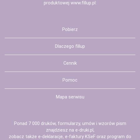
produktowej
www.fillup.pl
:
Pobierz
Dlaczego fillup
Cennik
Pomoc
Mapa serwisu
Ponad 7 000 druków, formularzy, umów i wzorów pism
znajdziesz na
e-druki.pl
,
zobacz także
e-deklaracje
,
e-faktury KSeF
oraz
program do