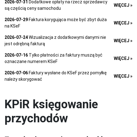
2026-07-31
Dodatkowe opłaty na rzecz sprzedawcy
WIĘCEJ »
są częścią ceny samochodu
2026-07-29
Faktura korygująca może być zbyt duża
WIĘCEJ »
na KSeF
2026-07-24
Wizualizacja z dodatkowymi danymi nie
WIĘCEJ »
jest odrębną fakturą
2026-07-16
Tylko płatności za faktury muszą być
WIĘCEJ »
oznaczane numerem KSeF
2026-07-06
Faktury wysłane do KSeF przez pomyłkę
WIĘCEJ »
należy skorygować
KPiR księgowanie
przychodów