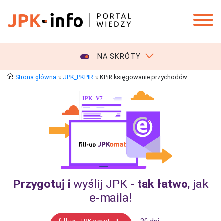
NA SKRÓTY
Strona główna
JPK_PKPIR
KPiR księgowanie przychodów
Przygotuj i
wyślij JPK -
tak łatwo
, jak
e‑maila!
fillup JPKomat