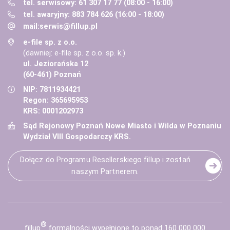
tel. serwisowy: 61 307 17 77 (08:00 - 16:00)
tel. awaryjny: 883 784 626 (16:00 - 18:00)
mail:
serwis@fillup.pl
e-file sp. z o.o.
(dawniej: e-file sp. z o.o. sp. k.)
ul. Jeziorańska 12
(60-461) Poznań
NIP: 7811934421
Regon: 365695953
KRS: 0001202973
Sąd Rejonowy Poznań Nowe Miasto i Wilda w Poznaniu
Wydział VIII Gospodarczy KRS.
Dołącz do Programu Resellerskiego fillup i zostań
naszym Partnerem.
®
fill
up
formalności wypełnione to ponad 160 000 000