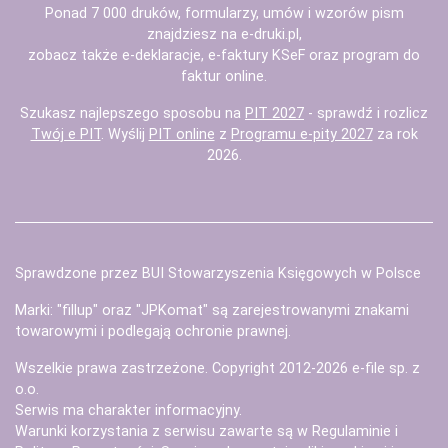
Ponad 7 000 druków, formularzy, umów i wzorów pism
znajdziesz na
e-druki.pl
,
zobacz także
e-deklaracje
,
e-faktury KSeF
oraz
program do
faktur
online.
Szukasz najlepszego sposobu na
PIT 2027
- sprawdź i rozlicz
Twój e PIT
. Wyślij
PIT online
z
Programu e-pity 2027
za rok
2026.
Sprawdzone przez BUI Stowarzyszenia Księgowych w Polsce
Marki: "fillup" oraz "JPKomat" są zarejestrowanymi znakami
towarowymi i podlegają ochronie prawnej.
Wszelkie prawa zastrzeżone. Copyright 2012-2026
e-file sp. z
o.o.
Serwis ma charakter informacyjny.
Warunki korzystania z serwisu zawarte są w
Regulaminie
i