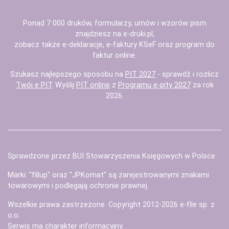
Ponad 7 000 druków, formularzy, umów i wzorów pism
znajdziesz na
e-druki.pl
,
zobacz także
e-deklaracje
,
e-faktury KSeF
oraz
program do
faktur
online.
Szukasz najlepszego sposobu na
PIT 2027
- sprawdź i rozlicz
Twój e PIT
. Wyślij
PIT online
z
Programu e-pity 2027
za rok
2026.
Sprawdzone przez BUI Stowarzyszenia Księgowych w Polsce
Marki: "fillup" oraz "JPKomat" są zarejestrowanymi znakami
towarowymi i podlegają ochronie prawnej.
Wszelkie prawa zastrzeżone. Copyright 2012-2026
e-file sp. z
o.o.
Serwis ma charakter informacyjny.