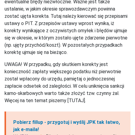
ewentualne błędy niezwłocznie. Ważne jest także
ustalanie, w jakim okresie sprawozdawczym powinna
zostać ujęta korekta. Tutaj należy kierować się przepisami
ustawy o PIT. Z przepisów ustawy wprost wynika, iż
korekty wynikające z oczywistych omyłek i błędów ujmuje
się w okresie, w którym zostało ujęte zdarzenie pierwotne
(np. ujęty przychód/koszt). W pozostałych przypadkach
korektę ujmuje się na bieżąco.
UWAGA! W przypadku, gdy skutkiem korekty jest
konieczność zapłaty większego podatku niż pierwotnie
został wpłacony do urzędu, pamiętaj o jednoczesnej
zapłacie odsetek od zaległości. W celu uniknięcia sankcji
karno-skarbowych warto także złożyć tzw. czynny żal.
Więcej na ten temat piszemy [TUTAJ].
Pobierz fillup - przygotuj i wyślij JPK tak łatwo,
jak e‑maila!