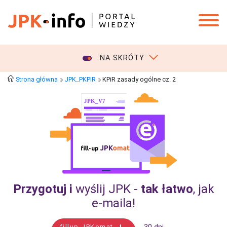
NA SKRÓTY
Strona główna
JPK_PKPIR
KPiR zasady ogólne cz. 2
Przygotuj i
wyślij JPK -
tak łatwo
, jak
e‑maila!
fillup JPKomat