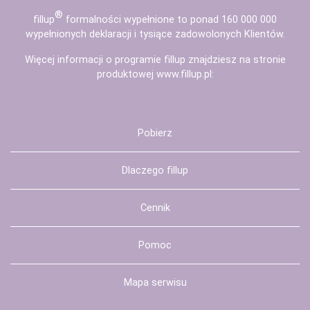
®
fill
up
formalności wypełnione to ponad 160 000 000
wypełnionych deklaracji i tysiące zadowolonych Klientów.
Więcej informacji o programie fillup znajdziesz na stronie
produktowej
www.fillup.pl
:
Pobierz
Dlaczego fillup
Cennik
Pomoc
Mapa serwisu