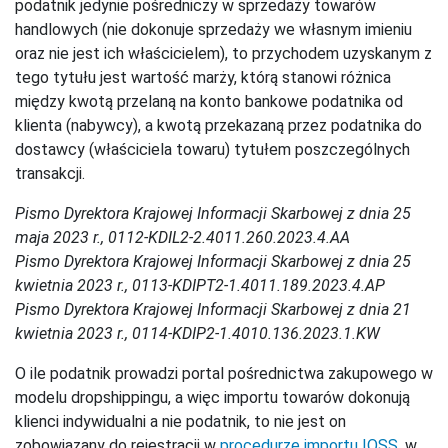
podatnik jedynie pośredniczy w sprzedaży towarów
handlowych (nie dokonuje sprzedaży we własnym imieniu
oraz nie jest ich właścicielem), to przychodem uzyskanym z
tego tytułu jest wartość marży, którą stanowi różnica
między kwotą przelaną na konto bankowe podatnika od
klienta (nabywcy), a kwotą przekazaną przez podatnika do
dostawcy (właściciela towaru) tytułem poszczególnych
transakcji.
Pismo Dyrektora Krajowej Informacji Skarbowej z dnia 25
maja 2023 r., 0112-KDIL2-2.4011.260.2023.4.AA
Pismo Dyrektora Krajowej Informacji Skarbowej z dnia 25
kwietnia 2023 r., 0113-KDIPT2-1.4011.189.2023.4.AP
Pismo Dyrektora Krajowej Informacji Skarbowej z dnia 21
kwietnia 2023 r., 0114-KDIP2-1.4010.136.2023.1.KW
O ile podatnik prowadzi portal pośrednictwa zakupowego w
modelu dropshippingu, a więc importu towarów dokonują
klienci indywidualni a nie podatnik, to nie jest on
zobowiązany do rejestracji w
procedurze importu IOSS
, w