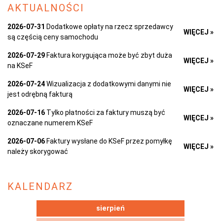
AKTUALNOŚCI
2026-07-31
Dodatkowe opłaty na rzecz sprzedawcy
WIĘCEJ »
są częścią ceny samochodu
2026-07-29
Faktura korygująca może być zbyt duża
WIĘCEJ »
na KSeF
2026-07-24
Wizualizacja z dodatkowymi danymi nie
WIĘCEJ »
jest odrębną fakturą
2026-07-16
Tylko płatności za faktury muszą być
WIĘCEJ »
oznaczane numerem KSeF
2026-07-06
Faktury wysłane do KSeF przez pomyłkę
WIĘCEJ »
należy skorygować
KALENDARZ
sierpień