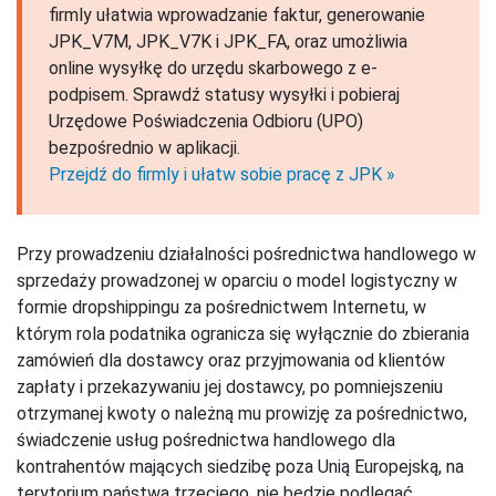
firmly ułatwia wprowadzanie faktur, generowanie
JPK_V7M, JPK_V7K i JPK_FA, oraz umożliwia
online wysyłkę do urzędu skarbowego z e-
podpisem. Sprawdź statusy wysyłki i pobieraj
Urzędowe Poświadczenia Odbioru (UPO)
bezpośrednio w aplikacji.
Przejdź do firmly i ułatw sobie pracę z JPK »
Przy prowadzeniu działalności pośrednictwa handlowego w
sprzedaży prowadzonej w oparciu o model logistyczny w
formie dropshippingu za pośrednictwem Internetu, w
którym rola podatnika ogranicza się wyłącznie do zbierania
zamówień dla dostawcy oraz przyjmowania od klientów
zapłaty i przekazywaniu jej dostawcy, po pomniejszeniu
otrzymanej kwoty o należną mu prowizję za pośrednictwo,
świadczenie usług pośrednictwa handlowego dla
kontrahentów mających siedzibę poza Unią Europejską, na
terytorium państwa trzeciego, nie będzie podlegać