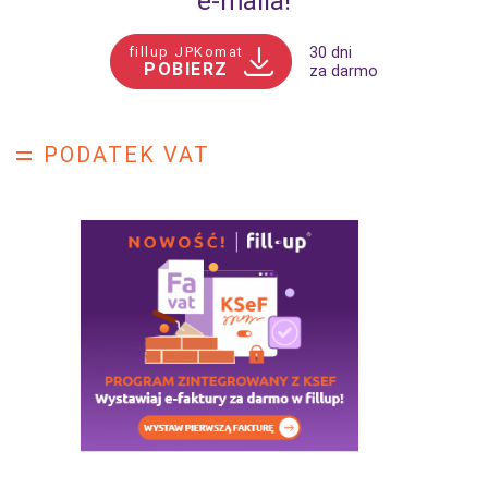
e‑maila!
fillup JPKomat
30 dni
POBIERZ
za darmo
PODATEK VAT