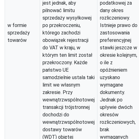
jest jednak, aby
podatkowej za
pilnować limitu
dany okres
sprzedaży wysyłkowej
rozliczeniowy.
w formie
po przekroczeniu,
Istnieje prawo do
sprzedaży
którego zachodzi
zastosowania
towarów
obowiązek rejestracji
preferencyjnej
do VAT w kraju, w
stawki jeszcze w
którym ten limit został
okresie kolejnym,
przekroczony. Każde
o ile z
państwo UE
opóźnieniem
samodzielnie ustala taki
uzyskano
limit we własnym
wymagane
zakresie. Przy
dokumenty.
wewnątrzwspólnotowej
Jednak po
transakcji trójstronnej
upływie dwóch
dochodzi do
okresów
wewnątrzwspólnotowej
rozliczeniowych,
dostawy towarów
brak
(WDT) objętej
wymaganych