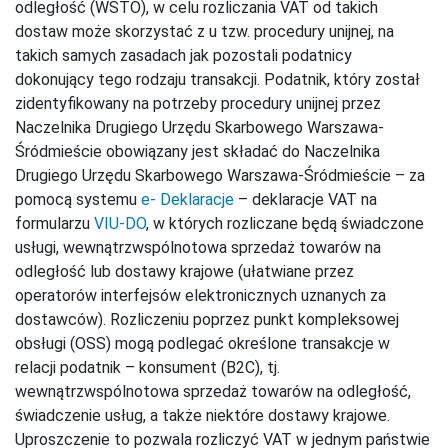
odległość (WSTO), w celu rozliczania VAT od takich
dostaw może skorzystać z u tzw. procedury unijnej, na
takich samych zasadach jak pozostali podatnicy
dokonujący tego rodzaju transakcji. Podatnik, który został
zidentyfikowany na potrzeby procedury unijnej przez
Naczelnika Drugiego Urzędu Skarbowego Warszawa-
Śródmieście obowiązany jest składać do Naczelnika
Drugiego Urzędu Skarbowego Warszawa-Śródmieście – za
pomocą systemu
e- Deklaracje
– deklaracje VAT na
formularzu
VIU-DO
, w których rozliczane będą świadczone
usługi, wewnątrzwspólnotowa sprzedaż towarów na
odległość lub dostawy krajowe (ułatwiane przez
operatorów interfejsów elektronicznych uznanych za
dostawców). Rozliczeniu poprzez punkt kompleksowej
obsługi (OSS) mogą podlegać określone transakcje w
relacji podatnik – konsument (B2C), tj.
wewnątrzwspólnotowa sprzedaż towarów na odległość,
świadczenie usług, a także niektóre dostawy krajowe.
Uproszczenie to pozwala rozliczyć VAT w jednym państwie