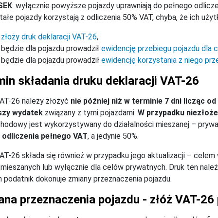
SEK
: wyłącznie powyższe pojazdy uprawniają do pełnego odlicz
ałe pojazdy korzystają z odliczenia 50% VAT, chyba, że ich użyt
złoży druk deklaracji VAT-26
,
będzie dla pojazdu prowadził
ewidencję przebiegu pojazdu dla 
będzie dla pojazdu prowadził
ewidencję korzystania z niego prz
in składania druku deklaracji VAT-26
AT-26 należy złożyć
nie później niż w terminie 7 dni licząc o
szy wydatek
związany z tymi pojazdami.
W przypadku niezłoże
odowy jest wykorzystywany do działalności mieszanej – prywa
 odliczenia pełnego VAT
, a jedynie 50%.
AT-26 składa się również w przypadku jego aktualizacji – celem
mieszanych lub wyłącznie dla celów prywatnych. Druk ten nale
 podatnik dokonuje zmiany przeznaczenia pojazdu.
ana przeznaczenia pojazdu - złóż VAT-26