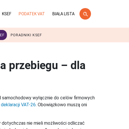
KSEF
PODATEK VAT
BIAŁA LISTA
EF
PORADNIKI KSEF
a przebiegu – dla
zd samochodowy wyłącznie do celów firmowych
a
deklaracji VAT-26
. Obowiązkowo muszą oni
 dotychczas nie mieli możliwości odliczać