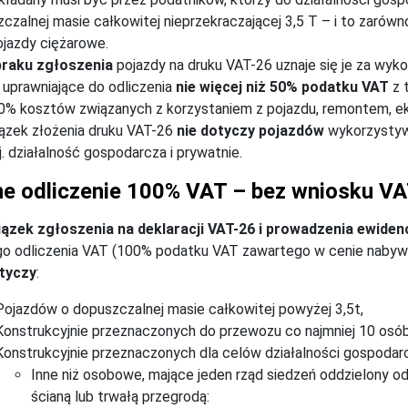
czalnej masie całkowitej nieprzekraczającej 3,5 T – i to zarów
ojazdy ciężarowe.
braku zgłoszenia
pojazdy na druku VAT-26 uznaje się je za wyk
uprawniające do odliczenia
nie więcej niż 50% podatku VAT
z t
0% kosztów związanych z korzystaniem z pojazdu, remontem, ek
ązek złożenia druku VAT-26
nie dotyczy
pojazdów
wykorzystyw
tj. działalność gospodarcza i prywatnie.
ne odliczenie 100% VAT – bez wniosku V
ązek zgłoszenia na deklaracji VAT-26 i prowadzenia ewidenc
go odliczenia VAT (100% podatku VAT zawartego w cenie nab
otyczy
:
Pojazdów o dopuszczalnej masie całkowitej powyżej 3,5t,
Konstrukcyjnie przeznaczonych do przewozu co najmniej 10 osób 
Konstrukcyjnie przeznaczonych dla celów działalności gospodarc
Inne niż osobowe, mające jeden rząd siedzeń oddzielony 
ścianą lub trwałą przegrodą: