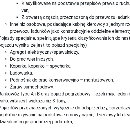
Klasyfikowane na podstawie przepisów prawa o ruch
van,
Z otwartą częścią przeznaczoną do przewozu ładun
Inne niż osobowe, posiadające kabinę kierowcy z jednym 
przewozu ładunków jako konstrukcyjnie oddzielne elementy
Pojazdy specjalne, spełniające kryteria klasyfikowania ich do 
pojazdu wynika, że jest to pojazd specjalny):
Agregat elektryczny/spawalniczy,
Do prac wiertniczych,
Koparka, koparko – spycharka,
Ładowarka,
Podnośnik do prac konserwacyjno – montażowych,
Żuraw samochodowy.
Bankowóz typu A i B oraz pojazd pogrzebowy - jeżeli mają jeden
całkowita jest większa niż 3 tony,
Pojazdów przeznaczonych wyłącznie do odsprzedaży, sprzedaży 
odpłatne używanie na podstawie umowy najmu, dzierżawy lub lea
działalności gospodarczej podatnika,