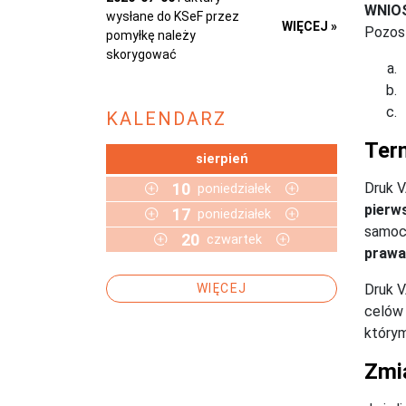
WNIO
wysłane do KSeF przez
WIĘCEJ »
Pozost
pomyłkę należy
skorygować
KALENDARZ
Term
sierpień
Druk V
10
poniedziałek
pierw
17
poniedziałek
samoch
20
czwartek
prawa
Druk V
WIĘCEJ
celów 
którym
Zmi