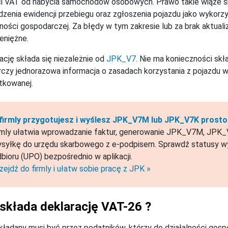
i VAT od nabycia samochodów osobowych. Prawo takie wiąże si
zenia ewidencji przebiegu oraz zgłoszenia pojazdu jako wykor
lności gospodarczej. Za błędy w tym zakresie lub za brak aktual
ieniężne.
ację składa się niezależnie od
JPK_V7
. Nie ma konieczności skła
czy jednorazowa informacja o zasadach korzystania z pojazdu wy
tkowanej.
firmly przygotujesz i wyślesz JPK_V7M lub JPK_V7K prosto 
rmly ułatwia wprowadzanie faktur, generowanie JPK_V7M, JPK_V
syłkę do urzędu skarbowego z e-podpisem. Sprawdź statusy wy
bioru (UPO) bezpośrednio w aplikacji.
zejdź do firmly i ułatw sobie pracę z JPK »
składa deklarację VAT-26 ?
kładany musi być przez podatników, którzy do działalności go