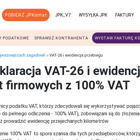
POBIERZ JPKomat
JPK_V7
WYSYŁKA JPK
FAKTURY
Y PODATKOWE
SPRAWDŹ KONTRAHENTA
WYSTAW FAKTURĘ KS
ajważniejszych zagadnień
VAT-26 i ewidencja przebiegu
klaracja VAT-26 i ewidencj
t firmowych z 100% VAT
nicy podatku VAT, którzy zdecydowali się wykorzystywać poja
 do pełnego odliczenia - 100% VAT), zobowiązani są do złożeni
ż prowadzić ewidencję przejechanych kilometrów.
enie 100% VAT to spora szansa dla tych przedsiębiorców, którzy