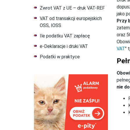
dopusz
Zwrot VAT z UE – druk VAT-REF
jako p
VAT od transakcji europejskich
Przy 
OSS, IOSS
zatem 
oraz 5
Ile podatku VAT zapłacę
Obowi
e-Deklaracje i druki VAT
VAT
" 
Podatki w praktyce
Peł
Obowi
pełne
nie d