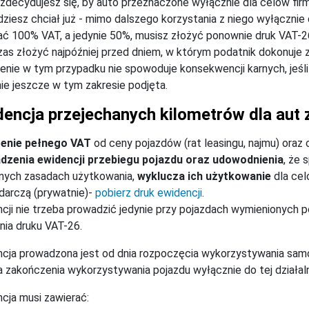
 zdecydujesz się, by auto przeznaczone wyłącznie dla celów fi
dziesz chciał już - mimo dalszego korzystania z niego wyłącznie
ać 100% VAT, a jedynie 50%, musisz złożyć ponownie druk VAT-26
s złożyć najpóźniej przed dniem, w którym podatnik dokonuje 
enie w tym przypadku nie spowoduje konsekwencji karnych, jeśli zł
ie jeszcze w tym zakresie podjęta.
dencja przejechanych kilometrów dla aut
zenie pełnego VAT
od ceny pojazdów (rat leasingu, najmu) oraz
dzenia ewidencji przebiegu pojazdu oraz udowodnienia
, że 
nych zasadach użytkowania,
wyklucza ich użytkowanie
dla cel
arczą (prywatnie)-
pobierz druk ewidencji
.
cji nie trzeba prowadzić jedynie przy pojazdach wymienionych 
nia druku VAT-26.
cja prowadzona jest od dnia rozpoczęcia wykorzystywania sam
a zakończenia wykorzystywania pojazdu wyłącznie do tej działal
cja musi zawierać: