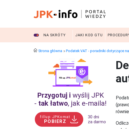
NA SKRÓTY
JAKI KOD GTU
PROCEDUR
Strona główna
Podatek VAT - poradniki dotyczące n
De
au
Przygotuj i
wyślij JPK
Podat
-
tak łatwo
, jak e‑maila!
(prawo
równie
fillup JPKomat
30 dni
POBIERZ
za darmo
Odlicz