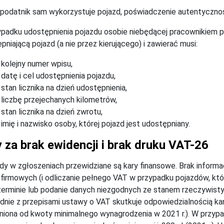
 podatnik sam wykorzystuje pojazd, poświadczenie autentycznoś
padku udostępnienia pojazdu osobie niebędącej pracownikiem p
pniającą pojazd (a nie przez kierującego) i zawierać musi:
kolejny numer wpisu,
datę i cel udostępnienia pojazdu,
stan licznika na dzień udostępnienia,
liczbę przejechanych kilometrów,
stan licznika na dzień zwrotu,
imię i nazwisko osoby, której pojazd jest udostępniany.
 za brak ewidencji i brak druku VAT-26
dy w zgłoszeniach przewidziane są kary finansowe. Brak inform
firmowych (i odliczanie pełnego VAT w przypadku pojazdów, któ
 terminie lub podanie danych niezgodnych ze stanem rzeczywisty
dnie z przepisami ustawy o VAT skutkuje odpowiedzialnością karn
niona od kwoty minimalnego wynagrodzenia w 2021 r.). W przypad