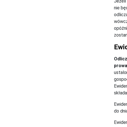
Jeżeli
nie bę
odlicz
wówcza
opóźni
zostan
Ewi
Odlic
prowa
ustalo
gospod
Ewiden
składa
Ewiden
do dni
Ewiden