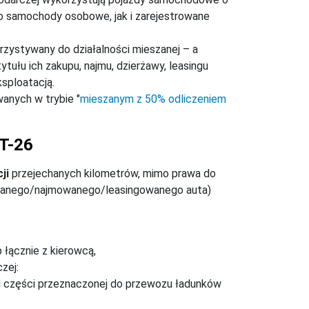
no samochody osobowe, jak i zarejestrowane
orzystywany do działalności mieszanej – a
ytułu ich zakupu, najmu, dzierżawy, leasingu
sploatacją.
anych w trybie "
mieszanym z 50% odliczeniem
AT-26
ji
przejechanych kilometrów, mimo prawa do
ywanego/najmowanego/leasingowanego auta)
łącznie z kierowcą,
zej:
od części przeznaczonej do przewozu ładunków