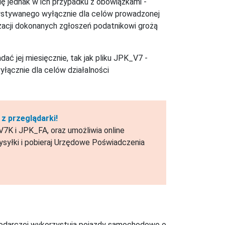
ę jednak w ich przypadku z obowiązkami -
zystywanego wyłącznie dla celów prowadzonej
izacji dokonanych zgłoszeń podatnikowi grożą
dać jej miesięcznie, tak jak pliku JPK_V7 -
łącznie dla celów działalności
z przeglądarki!
7K i JPK_FA, oraz umożliwia online
syłki i pobieraj Urzędowe Poświadczenia
spodarczej wykorzystują pojazdy samochodowe o