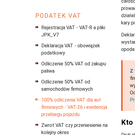
całośc
prowad
PODATEK VAT
działa
kary p
Rejestracja VAT - VAT-R a pliki
Deklar
JPK_V7
wystar
Deklaracja VAT - obowiązek
opoda
podatkowy
Odliczenie 50% VAT od zakupu
Z 
paliwa
fi
Odliczenie 50% VAT od
wy
samochodów firmowych
Od
Pr
100% odliczenia VAT dla aut
firmowych - VAT-26 i ewidencja
przebiegu pojazdu
Kto 
Zwrot VAT czy przeniesienie na
kolejny okres
Druk s