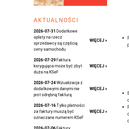
AKTUALNOŚCI
2026-07-31
Dodatkowe
opłaty na rzecz
WIĘCEJ »
sprzedawcy są częścią
ceny samochodu
2026-07-29
Faktura
korygująca może być zbyt
WIĘCEJ »
duża na KSeF
2026-07-24
Wizualizacja z
dodatkowymi danymi nie
WIĘCEJ »
jest odrębną fakturą
2026-07-16
Tylko płatności
za faktury muszą być
WIĘCEJ »
oznaczane numerem KSeF
2026-07-06
Faktury