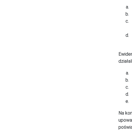
Ewiden
działa
Na kon
upoważ
poświa