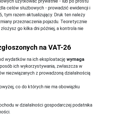
rmowych użytkować prywatnie - lub po prostu
 dla celów służbowych - prowadzić ewidencji i
, tym razem aktualizujący. Druk ten należy
zmiany przeznaczenia pojazdu. Teoretycznie
ożysz go kilka dni później, a kontrola nie
 zgłoszonych na VAT-26
 od wydatków na ich eksploatację
wymaga
sposób ich wykorzystywania, zwłaszcza w
ów niezwiązanych z prowadzoną działalnością
powyżej, co do których nie ma obowiązku
ochodu w działalności gospodarczej podatnika
ności.