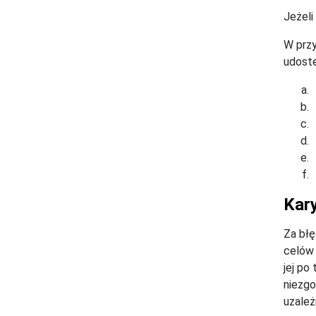
Jeżeli
W przy
udoste
Kary
Za błę
celów 
jej po
niezgo
uzależ