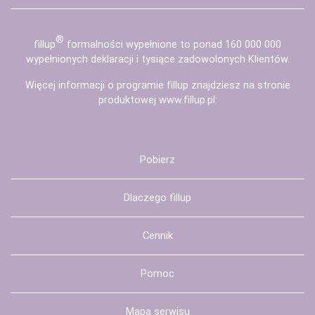
®
fill
up
formalności wypełnione to ponad 160 000 000
wypełnionych deklaracji i tysiące zadowolonych Klientów.
Więcej informacji o programie fillup znajdziesz na stronie
produktowej
www.fillup.pl
:
Pobierz
Dlaczego fillup
Cennik
Pomoc
Mapa serwisu