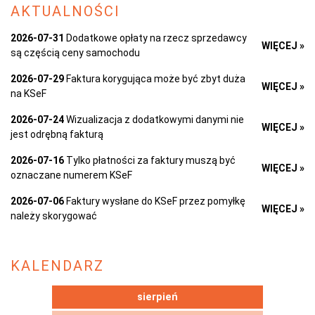
AKTUALNOŚCI
2026-07-31
Dodatkowe opłaty na rzecz sprzedawcy
WIĘCEJ »
są częścią ceny samochodu
2026-07-29
Faktura korygująca może być zbyt duża
WIĘCEJ »
na KSeF
2026-07-24
Wizualizacja z dodatkowymi danymi nie
WIĘCEJ »
jest odrębną fakturą
2026-07-16
Tylko płatności za faktury muszą być
WIĘCEJ »
oznaczane numerem KSeF
2026-07-06
Faktury wysłane do KSeF przez pomyłkę
WIĘCEJ »
należy skorygować
KALENDARZ
sierpień