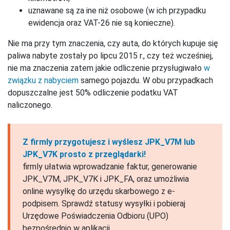
uznawane są za ine niż osobowe (w ich przypadku
ewidencja oraz VAT-26 nie są konieczne).
Nie ma przy tym znaczenia, czy auta, do których kupuje się
paliwa nabyte zostały po lipcu 2015 r., czy też wcześniej,
nie ma znaczenia zatem jakie odliczenie przysługiwało
w
związku z nabyciem
samego pojazdu. W obu przypadkach
dopuszczalne jest 50% odliczenie podatku VAT
naliczonego.
Z firmly przygotujesz i wyślesz JPK_V7M lub
JPK_V7K prosto z przeglądarki!
firmly ułatwia wprowadzanie faktur, generowanie
JPK_V7M, JPK_V7K i JPK_FA, oraz umożliwia
online wysyłkę do urzędu skarbowego z e-
podpisem. Sprawdź statusy wysyłki i pobieraj
Urzędowe Poświadczenia Odbioru (UPO)
bezpośrednio w aplikacji.