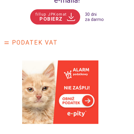
e‑maila!
fillup JPKomat
30 dni
POBIERZ
za darmo
PODATEK VAT