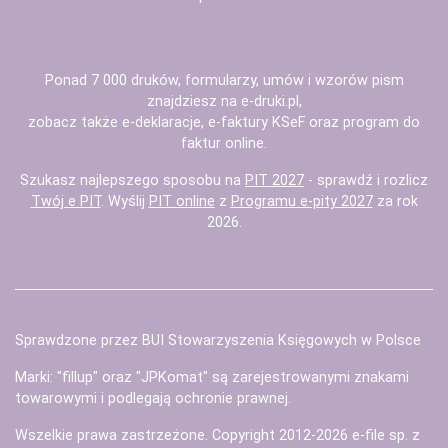
Ponad 7 000 druków, formularzy, umów i wzorów pism
znajdziesz na
e-druki.pl
,
zobacz także
e-deklaracje
,
e-faktury KSeF
oraz
program do
faktur
online.
Szukasz najlepszego sposobu na
PIT 2027
- sprawdź i rozlicz
Twój e PIT
. Wyślij
PIT online
z
Programu e-pity 2027
za rok
2026.
Sprawdzone przez BUI Stowarzyszenia Księgowych w Polsce
Marki: "fillup" oraz "JPKomat" są zarejestrowanymi znakami
towarowymi i podlegają ochronie prawnej.
Wszelkie prawa zastrzeżone. Copyright 2012-2026
e-file sp. z