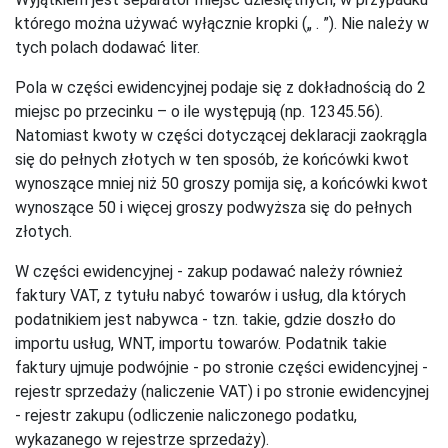
którego można używać wyłącznie kropki („ . ”). Nie należy w
tych polach dodawać liter.
Pola w części ewidencyjnej podaje się z dokładnością do 2
miejsc po przecinku – o ile występują (np. 12345.56).
Natomiast kwoty w części dotyczącej deklaracji zaokrągla
się do pełnych złotych w ten sposób, że końcówki kwot
wynoszące mniej niż 50 groszy pomija się, a końcówki kwot
wynoszące 50 i więcej groszy podwyższa się do pełnych
złotych.
W części ewidencyjnej - zakup podawać należy również
faktury VAT, z tytułu nabyć towarów i usług, dla których
podatnikiem jest nabywca - tzn. takie, gdzie doszło do
importu usług, WNT, importu towarów. Podatnik takie
faktury ujmuje podwójnie - po stronie części ewidencyjnej -
rejestr sprzedaży (naliczenie VAT) i po stronie ewidencyjnej
- rejestr zakupu (odliczenie naliczonego podatku,
wykazanego w rejestrze sprzedaży).