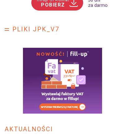
30 dni
POBIERZ
za darmo
PLIKI JPK_V7
AKTUALNOŚCI