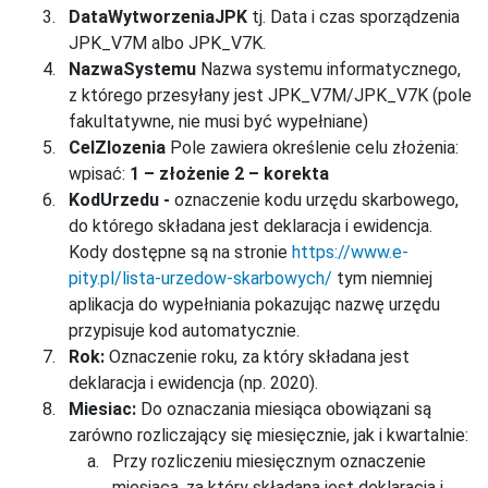
DataWytworzeniaJPK
tj. Data i czas sporządzenia
JPK_V7M albo JPK_V7K.
NazwaSystemu
Nazwa systemu informatycznego,
z którego przesyłany jest JPK_V7M/JPK_V7K (pole
fakultatywne, nie musi być wypełniane)
CelZlozenia
Pole zawiera określenie celu złożenia:
wpisać:
1 – złożenie 2 – korekta
KodUrzedu -
oznaczenie kodu urzędu skarbowego,
do którego składana jest deklaracja i ewidencja.
Kody dostępne są na stronie
https://www.e-
pity.pl/lista-urzedow-skarbowych/
tym niemniej
aplikacja do wypełniania pokazując nazwę urzędu
przypisuje kod automatycznie.
Rok:
Oznaczenie roku, za który składana jest
deklaracja i ewidencja (np. 2020).
Miesiac:
Do oznaczania miesiąca obowiązani są
zarówno rozliczający się miesięcznie, jak i kwartalnie:
Przy rozliczeniu miesięcznym oznaczenie
miesiąca, za który składana jest deklaracja i