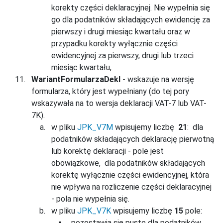
korekty części deklaracyjnej. Nie wypełnia się
go dla podatników składających ewidencję za
pierwszy i drugi miesiąc kwartału oraz w
przypadku korekty wyłącznie części
ewidencyjnej za pierwszy, drugi lub trzeci
miesiąc kwartału,
WariantFormularzaDekl
- wskazuje na wersję
formularza, który jest wypełniany (do tej pory
wskazywała na to wersja deklaracji VAT-7 lub VAT-
7K).
w pliku
JPK_V7M
wpisujemy liczbę
21
: dla
podatników składających deklarację pierwotną
lub korektę deklaracji - pole jest
obowiązkowe, dla podatników składających
korektę wyłącznie części ewidencyjnej, która
nie wpływa na rozliczenie części deklaracyjnej
- pola nie wypełnia się.
w pliku
JPK_V7K
wpisujemy liczbę
15
pole:
pozostawia się puste dla podatników