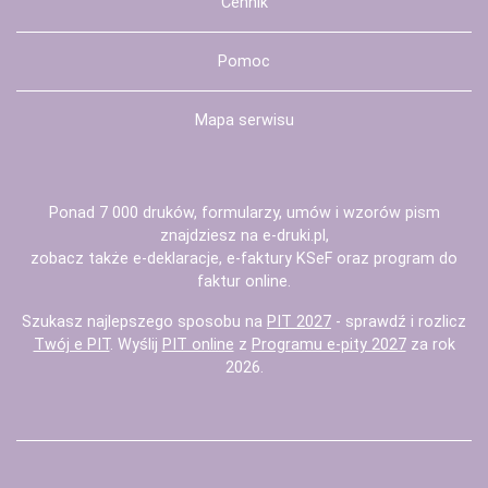
Cennik
Pomoc
Mapa serwisu
Ponad 7 000 druków, formularzy, umów i wzorów pism
znajdziesz na
e-druki.pl
,
zobacz także
e-deklaracje
,
e-faktury KSeF
oraz
program do
faktur
online.
Szukasz najlepszego sposobu na
PIT 2027
- sprawdź i rozlicz
Twój e PIT
. Wyślij
PIT online
z
Programu e-pity 2027
za rok
2026.