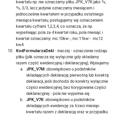
kwartału np. nie oznaczamy pliku JPK_V7K jako ⅓,
⅔, 3/3, lecz jedynie oznaczamy miesiącem i
jednocześnie kwartałem w przypadku ostatniego
miesiąca kwartału; posługujemy się oznaczeniem
kwartału cyframi 1,2,3,4, co oznacza, że np.
wypełniając pola za 4 kwartał roku, pola miesiąc i
kwartał oznaczamy: mc:10kw:-, mc:11kw:- mc12
kw4.
KodFormularzaDekl
- inaczej - oznaczenie rodzaju
pliku (plik oznacza się wyłącznie gdy składamy
razem część ewidencyjną i deklaracyjną); Wpisujemy
JPK_V7M
: obowiązkowo u podatników
składających deklarację pierwotną lub korektę
deklaracji, jeśli dochodzi do korekty wyłącznie
części ewidencyjnej, bez korygowania części
deklaracyjnej - pola nie wypełnia się.
JPK_V7K
: obowiązkowo u podatników
składających ewidencję za trzeci miesiąc
kwartału razem z deklaracją oraz w przypadku