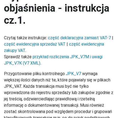
objaśnienia - instrukcja
cz.1.
Czytaj także instrukcje:
część deklaracyjna zamiast VAT-7
|
część ewidencyjna sprzedaż VAT
|
część ewidencyjna
zakupy VAT
.
Sprawdź także
przykład rozliczenia JPK_V7M i uwagi
JPK_V7K (V7 XML)
.
Przygotowanie pliku kontrolnego
JPK_V7
wymaga
większej ilości danych niż te, które pojawiały się w plikach
JPK_VAT. Każda transakcja musi być nie tylko
wprowadzona do rejestru sprzedaży lub zakupów zgodnie z
jej treścią, odzwierciedlając prawidłową i rzetelną
informację o dokumentowanej transakcji. Musi również
zostać skontrolowana pod względem procedur i grupowań
klasyfikujących transakcję m.in. co do ryzyk podatkowych