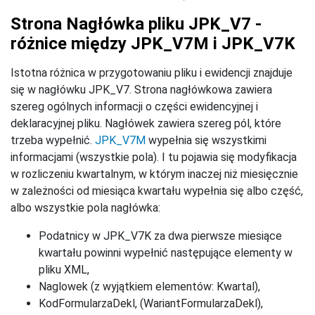
Strona Nagłówka pliku JPK_V7 -
różnice między JPK_V7M i JPK_V7K
Istotna różnica w przygotowaniu pliku i ewidencji znajduje
się w nagłówku JPK_V7. Strona nagłówkowa zawiera
szereg ogólnych informacji o części ewidencyjnej i
deklaracyjnej pliku. Nagłówek zawiera szereg pól, które
trzeba wypełnić.
JPK_V7M
wypełnia się wszystkimi
informacjami (wszystkie pola). I tu pojawia się modyfikacja
w rozliczeniu kwartalnym, w którym inaczej niż miesięcznie
w zależności od miesiąca kwartału wypełnia się albo część,
albo wszystkie pola nagłówka:
Podatnicy w JPK_V7K za dwa pierwsze miesiące
kwartału powinni wypełnić następujące elementy w
pliku XML,
Naglowek (z wyjątkiem elementów: Kwartal),
KodFormularzaDekl, (WariantFormularzaDekl),