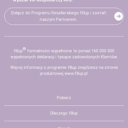
Wydział VIII Gospodarczy KRS.
Dołącz do Programu Resellerskiego fillup i zostań
naszym Partnerem.
®
fill
up
formalności wypełnione to ponad 160 000 000
wypełnionych deklaracji i tysiące zadowolonych Klientów.
Więcej informacji o programie fillup znajdziesz na stronie
produktowej
www.fillup.pl
:
Pobierz
Dlaczego fillup