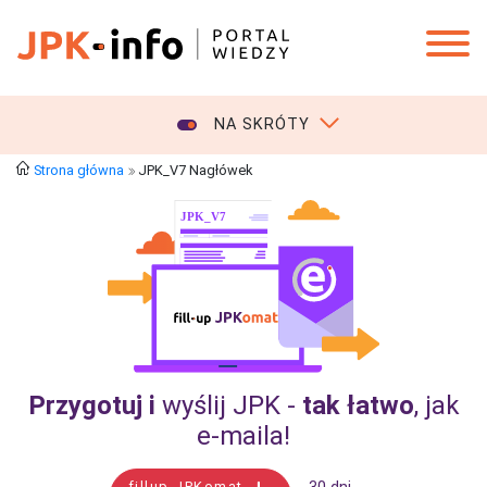
NA SKRÓTY
Strona główna
JPK_V7 Nagłówek
Przygotuj i
wyślij JPK -
tak łatwo
, jak
e‑maila!
fillup JPKomat