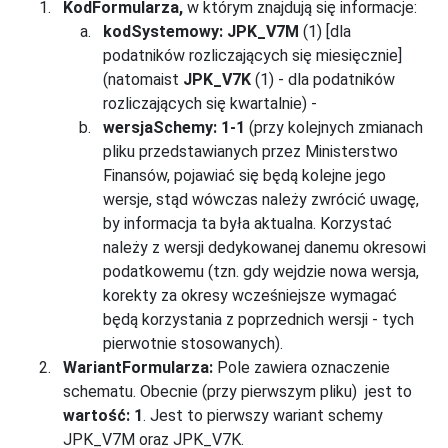
KodFormularza,
w którym znajdują się informacje:
kodSystemowy:
JPK_V7M
(1) [dla
podatników rozliczających się miesięcznie]
(natomaist
JPK_V7K
(1) - dla podatników
rozliczających się kwartalnie) -
wersjaSchemy: 1-1
(przy kolejnych zmianach
pliku przedstawianych przez Ministerstwo
Finansów, pojawiać się będą kolejne jego
wersje, stąd wówczas należy zwrócić uwagę,
by informacja ta była aktualna. Korzystać
należy z wersji dedykowanej danemu okresowi
podatkowemu (tzn. gdy wejdzie nowa wersja,
korekty za okresy wcześniejsze wymagać
będą korzystania z poprzednich wersji - tych
pierwotnie stosowanych).
WariantFormularza:
Pole zawiera oznaczenie
schematu. Obecnie (przy pierwszym pliku) jest to
wartość: 1
. Jest to pierwszy wariant schemy
JPK_V7M oraz JPK_V7K.