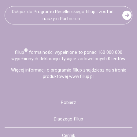
Dołącz do Programu Resellerskiego fillup i zostań
naszym Partnerem.
®
fill
up
formalności wypełnione to ponad 160 000 000
wypełnionych deklaracji i tysiące zadowolonych Klientów.
Więcej informacji o programie fillup znajdziesz na stronie
produktowej
www.fillup.pl
:
Pobierz
Dlaczego fillup
Cennik