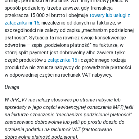
ominąć płatności na rachunek VAT. Innymi słowy płacić w
sposób podzielony trzeba zawsze, gdy transakcja
przekracza 15.000 zł brutto i obejmuje
towary lub usługi z
załącznika nr 15
, niezależnie od danych na fakturze, w
szczególności nie zależy od zapisu „mechanizm podzielonej
płatności”. Sytuacja ta ma również swoje konsekwencje
odwrotne – zapis „podzielona płatność” na fakturze, w
której split payment jest dobrowolny albo zawiera tylko
część produktów z
załącznika 15
i część innego rodzaju
produktów nie zmusza nabywcy do prowadzenia płatności
w odpowiedniej części na rachunek VAT nabywcy.
Uwaga
W JPK_V7 nie należy stosować po stronie nabycia lub
sprzedaży w jego części ewidencyjnej oznaczenia MPP, jeśli
na fakturze oznaczenie "mechanizm podzielonej płatności"
zastosowano dobrowolnie lub jeśli po prostu doszło do
przelania podatku na rachunek VAT (zastosowano
dobrowolną płatność podzieloną).