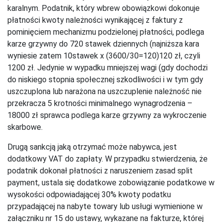
karalnym. Podatnik, który wbrew obowiązkowi dokonuje
płatności kwoty należności wynikającej z faktury z
pominięciem mechanizmu podzielonej płatności, podlega
karze grzywny do 720 stawek dziennych (najniższa kara
wyniesie zatem 10stawek x (3600/30=120)120 zł, czyli
1200 zł. Jedynie w wypadku mniejszej wagi (gdy dochodzi
do niskiego stopnia społecznej szkodliwości i w tym gdy
uszczuplona lub narażona na uszczuplenie należność nie
przekracza 5 krotności minimalnego wynagrodzenia –
18000 zł sprawca podlega karze grzywny za wykroczenie
skarbowe.
Drugą sankcją jaką otrzymać może nabywca, jest
dodatkowy VAT do zapłaty. W przypadku stwierdzenia, że
podatnik dokonał płatności z naruszeniem zasad split
payment, ustala się dodatkowe zobowiązanie podatkowe w
wysokości odpowiadającej 30% kwoty podatku
przypadającej na nabyte towary lub usługi wymienione w
załączniku nr 15 do ustawy, wykazane na fakturze, której