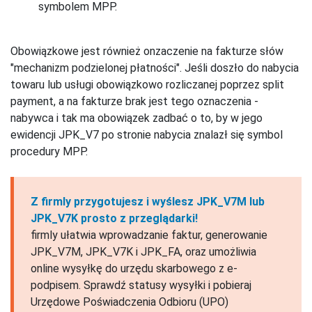
symbolem MPP.
Obowiązkowe jest również onzaczenie na fakturze słów
"mechanizm podzielonej płatności". Jeśli doszło do nabycia
towaru lub usługi obowiązkowo rozliczanej poprzez split
payment, a na fakturze brak jest tego oznaczenia -
nabywca i tak ma obowiązek zadbać o to, by w jego
ewidencji JPK_V7 po stronie nabycia znalazł się symbol
procedury MPP.
Z firmly przygotujesz i wyślesz JPK_V7M lub
JPK_V7K prosto z przeglądarki!
firmly ułatwia wprowadzanie faktur, generowanie
JPK_V7M, JPK_V7K i JPK_FA, oraz umożliwia
online wysyłkę do urzędu skarbowego z e-
podpisem. Sprawdź statusy wysyłki i pobieraj
Urzędowe Poświadczenia Odbioru (UPO)