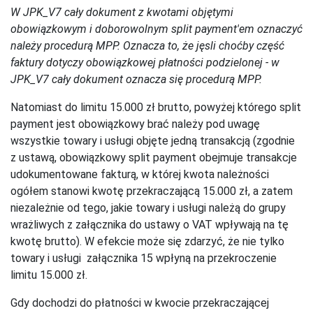
W JPK_V7 cały dokument z kwotami objętymi
obowiązkowym i doborowolnym split payment'em oznaczyć
należy procedurą MPP. Oznacza to, że jęsli choćby część
faktury dotyczy obowiązkowej płatności podzielonej - w
JPK_V7 cały dokument oznacza się procedurą MPP.
Natomiast do limitu 15.000 zł brutto, powyżej którego split
payment jest obowiązkowy brać należy pod uwagę
wszystkie towary i usługi objęte jedną transakcją (zgodnie
z ustawą, obowiązkowy split payment obejmuje transakcje
udokumentowane fakturą, w której kwota należności
ogółem stanowi kwotę przekraczającą 15.000 zł, a zatem
niezależnie od tego, jakie towary i usługi należą do grupy
wrażliwych z załącznika do ustawy o VAT wpływają na tę
kwotę brutto). W efekcie może się zdarzyć, że nie tylko
towary i usługi załącznika 15 wpłyną na przekroczenie
limitu 15.000 zł.
Gdy dochodzi do płatności w kwocie przekraczającej