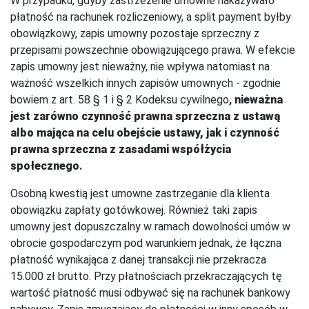
W przypadku, gdyby zastrzeżenie umowne nakazywało
płatność na rachunek rozliczeniowy, a split payment byłby
obowiązkowy, zapis umowny pozostaje sprzeczny z
przepisami powszechnie obowiązującego prawa. W efekcie
zapis umowny jest nieważny, nie wpływa natomiast na
ważność wszelkich innych zapisów umownych - zgodnie
bowiem z art. 58 § 1 i § 2 Kodeksu cywilnego
,
nieważna
jest zarówno czynność prawna sprzeczna z ustawą
albo mająca na celu obejście ustawy, jak i czynność
prawna sprzeczna z zasadami współżycia
społecznego
.
Osobną kwestią jest umowne zastrzeganie dla klienta
obowiązku zapłaty gotówkowej. Również taki zapis
umowny jest dopuszczalny w ramach dowolności umów w
obrocie gospodarczym pod warunkiem jednak, że łączna
płatność wynikająca z danej transakcji nie przekracza
15.000 zł brutto. Przy płatnościach przekraczających tę
wartość płatność musi odbywać się na rachunek bankowy