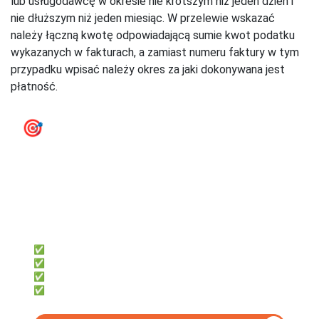
lub usługodawcę w okresie nie krótszym niż jeden dzień i
nie dłuższym niż jeden miesiąc. W przelewie wskazać
należy łączną kwotę odpowiadającą sumie kwot podatku
wykazanych w fakturach, a zamiast numeru faktury w tym
przypadku wpisać należy okres za jaki dokonywana jest
płatność.
🎯
e‑Faktury KSeF - przygotuj się
na KSeF już teraz
firmly
Dla przedsiębiorców, którzy chcą:
✅ Samodzielnie księgować
✅ Oszczędzić czas i pieniądze
✅ Mieć dostęp z telefonu i komputera
✅ Fakturować za darmo z KSeF