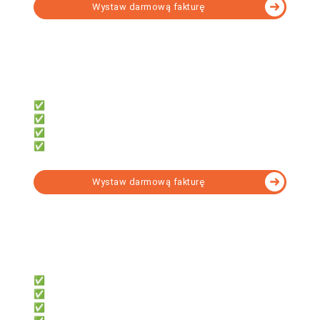
Wystaw darmową fakturę
fillup
Dla księgowych, którzy potrzebują:
✅ 7 000+ formularzy w tym KSeF
✅ e-Deklaracji, JPK, e-ZUS
✅ Obsługi wielu firm
✅ Narzędzia do formalności
Wystaw darmową fakturę
fillup | k24
Dla biur rachunkowych, które chcą:
✅ System do współpracy z klientami
✅ Dać klientom darmowe faktury
✅ Obsługi KSeF bez instalacji