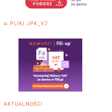
30 dni
POBIERZ
za darmo
PLIKI JPK_V7
AKTUALNOŚCI