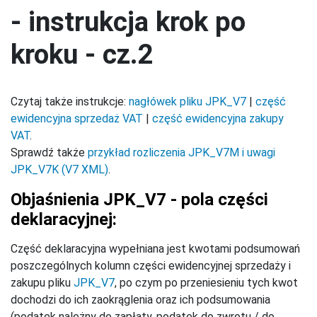
- instrukcja krok po
kroku - cz.2
Czytaj także instrukcje:
nagłówek pliku JPK_V7
|
część
ewidencyjna sprzedaż VAT
|
część ewidencyjna zakupy
VAT
.
Sprawdź także
przykład rozliczenia JPK_V7M i uwagi
JPK_V7K (V7 XML)
.
Objaśnienia JPK_V7 - pola części
deklaracyjnej:
Część deklaracyjna wypełniana jest kwotami podsumowań
poszczególnych kolumn części ewidencyjnej sprzedaży i
zakupu pliku
JPK_V7
, po czym po przeniesieniu tych kwot
dochodzi do ich zaokrąglenia oraz ich podsumowania
(podatek należny do zapłaty, podatek do zwrotu / do