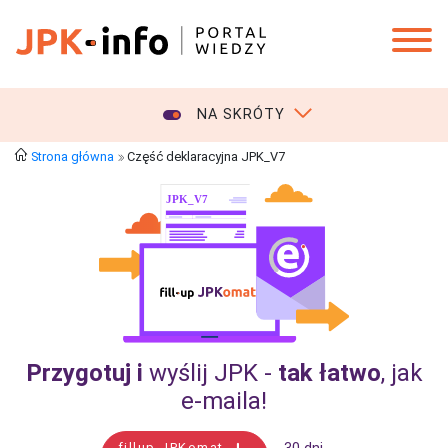
NA SKRÓTY
Strona główna
Część deklaracyjna JPK_V7
Przygotuj i
wyślij JPK -
tak łatwo
, jak
e‑maila!
fillup JPKomat