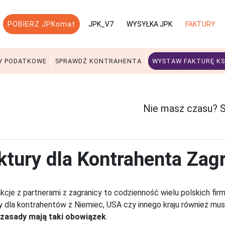
POBIERZ JPKomat
JPK_V7
WYSYŁKA JPK
FAKTURY
Y PODATKOWE
SPRAWDŹ KONTRAHENTA
WYSTAW FAKTURĘ KS
Nie masz czasu? S
ktury dla Kontrahenta Za
kcje z partnerami z zagranicy to codzienność wielu polskich fir
y dla kontrahentów z Niemiec, USA czy innego kraju również mu
 zasady mają taki obowiązek
.