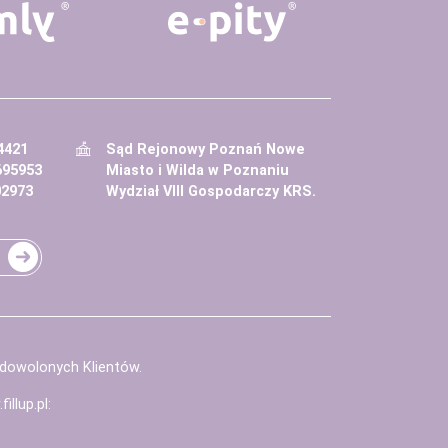
4421
Sąd Rejonowy Poznań Nowe
695953
Miasto i Wilda w Poznaniu
02973
Wydział VIII Gospodarczy KRS.
adowolonych Klientów.
illup.pl
: