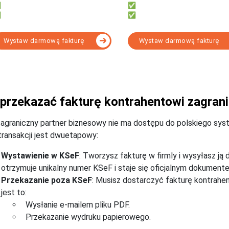
Mieć dostęp z telefonu i komputera
✅ Obsługi wielu firm
Fakturować za darmo z KSeF
✅ Narzędzia do formalności
Wystaw darmową fakturę
Wystaw darmową fakturę
Wybierz program KSeF d
 przekazać fakturę kontrahentowi zagra
agraniczny partner biznesowy nie ma dostępu do polskiego sy
 transakcji jest dwuetapowy:
Wystawienie w KSeF
: Tworzysz fakturę w firmly i wysyłasz ją 
otrzymuje unikalny numer KSeF i staje się oficjalnym dokumen
Przekazanie poza KSeF
: Musisz dostarczyć fakturę kontrahe
jest to:
Wysłanie e-mailem pliku PDF.
Przekazanie wydruku papierowego.