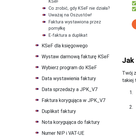
KSeF
✅ 
Co zrobić, gdy KSeF nie działa?
✅ 
Uważaj na Oszustów!
Faktura wystawiona przez
pomyłkę
E-faktura a duplikat
KSeF dla księgowego
Wystaw darmową fakturę KSeF
Jak
Wybierz program do KSeF
Twój z
Data wystawienia faktury
takiej
Data sprzedaży a JPK_V7
Faktura korygująca w JPK_V7
Duplikat faktury
Nota korygująca do faktury
Numer NIP i VAT-UE