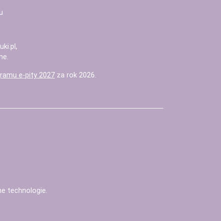
u
uki.pl
,
ne.
ramu e-pity 2027
za rok 2026.
nne technologie
.