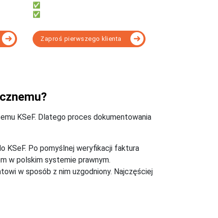
✅ Obsługi KSeF bez instalacji
✅ Rozliczać KPiR lub Ryczałt
Zaproś pierwszego klienta
opasowany do Twoich potrzeb - porównanie
nicznemu?
stemu KSeF. Dlatego proces dokumentowania
do KSeF. Po pomyślnej weryfikacji faktura
tem w polskim systemie prawnym.
ntowi w sposób z nim uzgodniony. Najczęściej