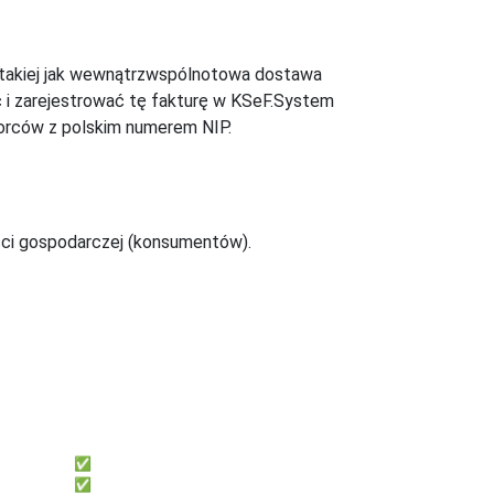
), takiej jak wewnątrzwspólnotowa dostawa
 i zarejestrować tę fakturę w KSeF.System
orców z polskim numerem NIP.
ści gospodarczej (konsumentów).
uż teraz
fillup | k24
:
Dla biur rachunkowych, które chcą:
✅ System do współpracy z klientami
✅ Dać klientom darmowe faktury