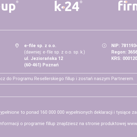
e-file sp. z o.o.
NIP: 781193
(dawniej: e-file sp. z o.o. sp. k.)
Regon: 365
ul. Jeziorańska 12
KRS: 00012
(60-461) Poznań
cz do Programu Resellerskiego fillup i zostań naszym Partnerem.
pełnione to ponad 160 000 000 wypełnionych deklaracji i tysiące z
informacji o programie fillup znajdziesz na stronie produktowej
www.f