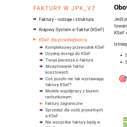
Obo
FAKTURY W JPK_V7
Jeśli 
Faktury - rodzaje i struktura
towaró
Krajowy System e-Faktur (KSeF)
KSeF d
KSeF dla przedsiębiorcy
Istnie
Kompleksowy przewodnik KSeF
Uzyskaj dostęp do KSeF
Twoja pierwsza e-faktura
Akceptowanie faktur
kosztowych

Coś poszło nie tak wystawiając
fakturę KSeF?
Modele współpracy z biurem
f
rachunkowym
Faktury zagraniczne
Dl
Sprzedaż dla osób prywatnych
a KSeF
✅ 
Nie wszystkie faktury będą w
✅ 