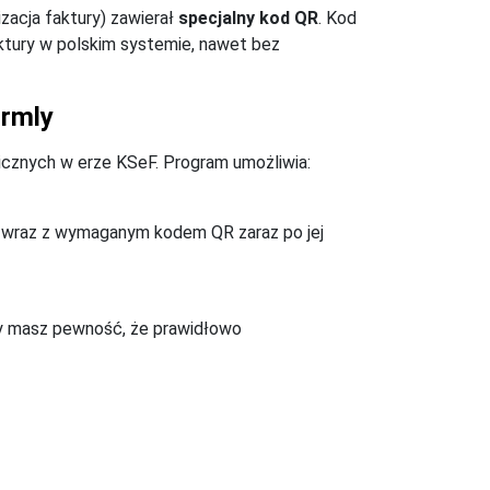
acja faktury) zawierał
specjalny kod QR
. Kod
tury w polskim systemie, nawet bez
irmly
anicznych w erze KSeF. Program umożliwia:
F wraz z wymaganym kodem QR zaraz po jej
 Ty masz pewność, że prawidłowo