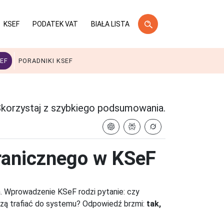
KSEF
PODATEK VAT
BIAŁA LISTA
EF
PORADNIKI KSEF
korzystaj z szybkiego podsumowania.
granicznego w KSeF
m. Wprowadzenie KSeF rodzi pytanie: czy
szą trafiać do systemu? Odpowiedź brzmi:
tak,