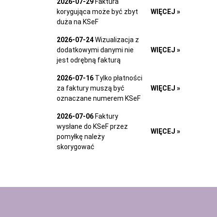
2026-07-29
Faktura
korygująca może być zbyt
WIĘCEJ »
duża na KSeF
2026-07-24
Wizualizacja z
dodatkowymi danymi nie
WIĘCEJ »
jest odrębną fakturą
2026-07-16
Tylko płatności
za faktury muszą być
WIĘCEJ »
oznaczane numerem KSeF
2026-07-06
Faktury
wysłane do KSeF przez
WIĘCEJ »
pomyłkę należy
skorygować