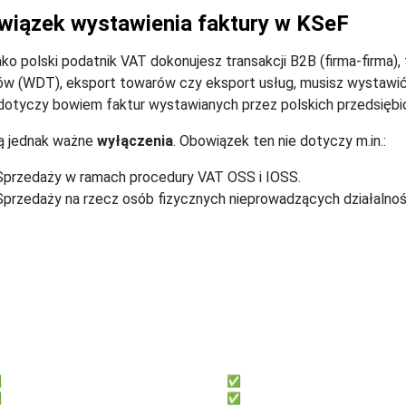
wiązek wystawienia faktury w KSeF
jako polski podatnik VAT dokonujesz transakcji B2B (firma-firma
w (WDT), eksport towarów czy eksport usług, musisz wystawić
otyczy bowiem faktur wystawianych przez polskich przedsiębi
ją jednak ważne
wyłączenia
. Obowiązek ten nie dotyczy m.in.:
Sprzedaży w ramach procedury VAT OSS i IOSS.
Sprzedaży na rzecz osób fizycznych nieprowadzących działalno

e‑Faktury KSeF - przygotuj się na KSeF j
irmly
fillup
a przedsiębiorców, którzy chcą:
Dla księgowych, którzy potrzebują
Samodzielnie księgować
✅ 7 000+ formularzy w tym KSeF
Oszczędzić czas i pieniądze
✅ e-Deklaracji, JPK, e-ZUS