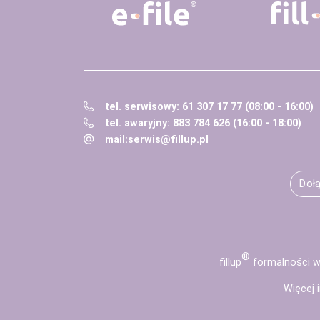
tel. serwisowy: 61 307 17 77 (08:00 - 16:00)
tel. awaryjny: 883 784 626 (16:00 - 18:00)
mail:
serwis@fillup.pl
Dołą
®
fill
up
formalności wy
Więcej 