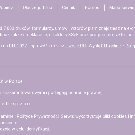
Pobierz
Dlaczego fillup
Cennik
Pomoc
Mapa serwis
d 7 000 druków, formularzy, umów i wzorów pism znajdziesz na
e-dr
bacz także
e-deklaracje
,
e-faktury KSeF
oraz
program do faktur
onli
u na
PIT 2027
- sprawdź i rozlicz
Twój e PIT
. Wyślij
PIT online
z
Prog
ch w Polsce
mi znakami towarowymi i podlegają ochronie prawnej.
6
e-file sp. z o.o.
laminie
i
Polityce Prywatności
. Serwis wykorzystuje
pliki cookies i i
cookies »
znie w celu identyfikacji.