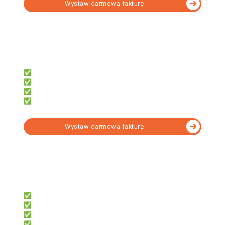
Wystaw darmową fakturę
fillup
Dla księgowych, którzy potrzebują:
✅ 7 000+ formularzy w tym KSeF
✅ e-Deklaracji, JPK, e-ZUS
✅ Obsługi wielu firm
✅ Narzędzia do formalności
Wystaw darmową fakturę
fillup | k24
Dla biur rachunkowych, które chcą:
✅ System do współpracy z klientami
✅ Dać klientom darmowe faktury
✅ Obsługi KSeF bez instalacji
✅ Rozliczać KPiR lub Ryczałt