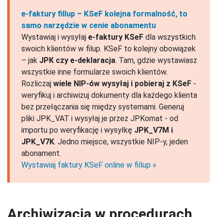
e-faktury fillup – KSeF kolejna formalność, to
samo narzędzie w cenie abonamentu
Wystawiaj i wysyłaj
e-faktury KSeF
dla wszystkich
swoich klientów w filup. KSeF to kolejny obowiązek
– jak
JPK czy e-deklaracja
. Tam, gdzie wystawiasz
wszystkie inne formularze swoich klientów.
Rozliczaj
wiele NIP-ów wysyłaj i pobieraj z KSeF
-
weryfikuj i archiwizuj dokumenty dla każdego klienta
bez przełączania się między systemami. Generuj
pliki JPK_VAT i wysyłaj je przez JPKomat - od
importu po weryfikację i wysyłkę
JPK_V7M i
JPK_V7K
. Jedno miejsce, wszystkie NIP-y, jeden
abonament.
Wystawiaj faktury KSeF online w fillup
Archiwizacja w procedurach