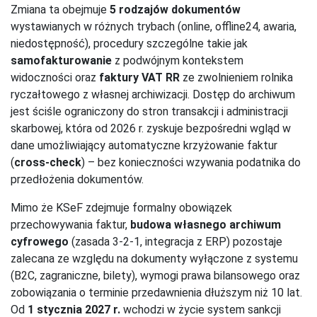
Zmiana ta obejmuje
5 rodzajów dokumentów
wystawianych w różnych trybach (online, offline24, awaria,
niedostępność), procedury szczególne takie jak
samofakturowanie
z podwójnym kontekstem
widoczności oraz
faktury VAT RR
ze zwolnieniem rolnika
ryczałtowego z własnej archiwizacji. Dostęp do archiwum
jest ściśle ograniczony do stron transakcji i administracji
skarbowej, która od 2026 r. zyskuje bezpośredni wgląd w
dane umożliwiający automatyczne krzyżowanie faktur
(
cross-check
) – bez konieczności wzywania podatnika do
przedłożenia dokumentów.
Mimo że KSeF zdejmuje formalny obowiązek
przechowywania faktur,
budowa własnego archiwum
cyfrowego
(zasada 3-2-1, integracja z ERP) pozostaje
zalecana ze względu na dokumenty wyłączone z systemu
(B2C, zagraniczne, bilety), wymogi prawa bilansowego oraz
zobowiązania o terminie przedawnienia dłuższym niż 10 lat.
Od
1 stycznia 2027 r.
wchodzi w życie system sankcji