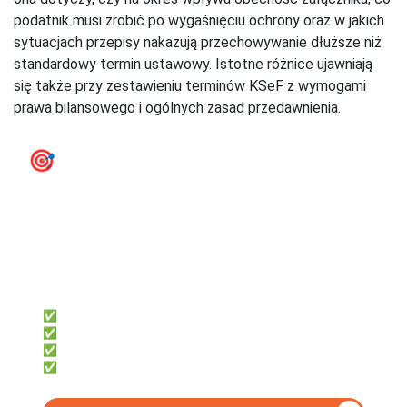
podatnik musi zrobić po wygaśnięciu ochrony oraz w jakich
sytuacjach przepisy nakazują przechowywanie dłuższe niż
standardowy termin ustawowy. Istotne różnice ujawniają
się także przy zestawieniu terminów KSeF z wymogami
prawa bilansowego i ogólnych zasad przedawnienia.
🎯
e‑Faktury KSeF - przygotuj się
na KSeF już teraz
firmly
Dla przedsiębiorców, którzy chcą:
✅ Samodzielnie księgować
✅ Oszczędzić czas i pieniądze
✅ Mieć dostęp z telefonu i komputera
✅ Fakturować za darmo z KSeF