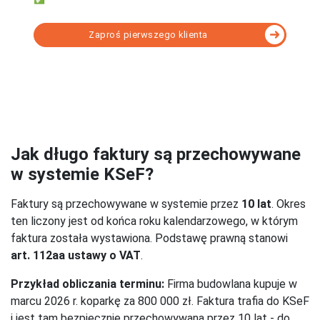
Zaproś pierwszego klienta
Wybierz program KSeF dopasowany do Twoich
potrzeb - porównanie
Jak długo faktury są przechowywane
w systemie KSeF?
Faktury są przechowywane w systemie przez
10 lat
. Okres
ten liczony jest od końca roku kalendarzowego, w którym
faktura została wystawiona. Podstawę prawną stanowi
art. 112aa ustawy o VAT
.
Przykład obliczania terminu:
Firma budowlana kupuje w
marcu 2026 r. koparkę za 800 000 zł. Faktura trafia do KSeF
i jest tam bezpiecznie przechowywana przez 10 lat - do