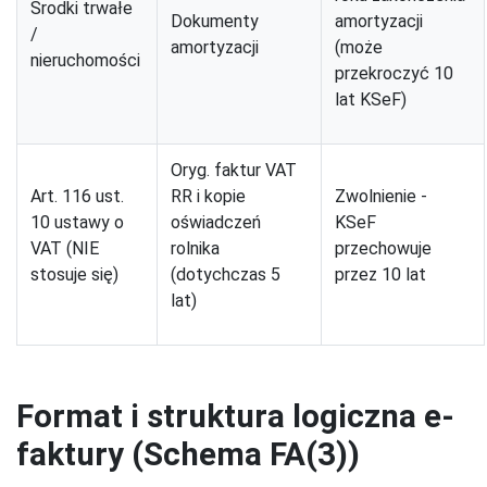
Środki trwałe
Dokumenty
amortyzacji
/
amortyzacji
(może
nieruchomości
przekroczyć 10
lat KSeF)
Oryg. faktur VAT
Art. 116 ust.
RR i kopie
Zwolnienie -
10 ustawy o
oświadczeń
KSeF
VAT (NIE
rolnika
przechowuje
stosuje się)
(dotychczas 5
przez 10 lat
lat)
Format i struktura logiczna e-
faktury (Schema FA(3))