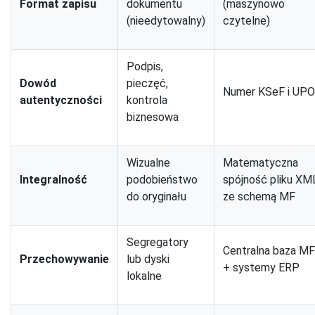
Format zapisu
dokumentu
(maszynowo
(nieedytowalny)
czytelne)
Podpis,
Dowód
pieczęć,
Numer KSeF i UPO
autentyczności
kontrola
biznesowa
Wizualne
Matematyczna
Integralność
podobieństwo
spójność pliku XM
do oryginału
ze schemą MF
Segregatory
Centralna baza MF
Przechowywanie
lub dyski
+ systemy ERP
lokalne