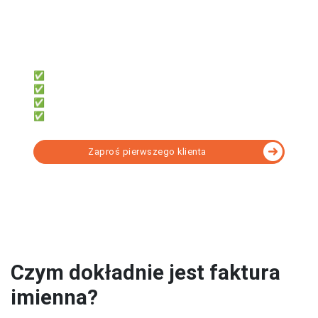
fillup | k24
Dla biur rachunkowych, które chcą:
✅ System do współpracy z klientami
✅ Dać klientom darmowe faktury
✅ Obsługi KSeF bez instalacji
✅ Rozliczać KPiR lub Ryczałt
Zaproś pierwszego klienta
Wybierz program KSeF dopasowany do Twoich
potrzeb - porównanie
Czym dokładnie jest faktura
imienna?