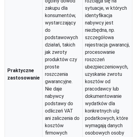
ogólny dowód
rozciąga się na
zakupu dla
sytuacje, w których
konsumentów,
identyfikacja
wystarczający
nabywcy jest
do
niezbędna, np.
podstawowych
szczegółowa
działań, takich
rejestracja gwarancji,
jak zwroty
procesowanie
produktów czy
roszczeń
proste
ubezpieczeniowych,
Praktyczne
roszczenia
uzyskanie zwrotu
zastosowanie
gwarancyjne.
kosztów od
Nie daje
pracodawcy lub
nabywcy
dokumentowanie
podstawy do
wydatków dla
odliczeń VAT
konkretnych ulg
ani zaliczenia do
podatkowych, które
kosztów
wymagają danych
firmowych
osobowych osoby