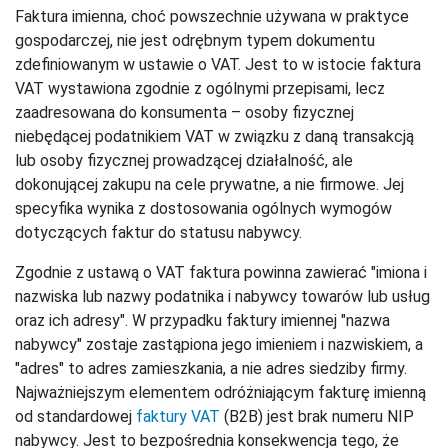
Faktura imienna, choć powszechnie używana w praktyce
gospodarczej, nie jest odrębnym typem dokumentu
zdefiniowanym w ustawie o VAT. Jest to w istocie faktura
VAT wystawiona zgodnie z ogólnymi przepisami, lecz
zaadresowana do konsumenta – osoby fizycznej
niebędącej podatnikiem VAT w związku z daną transakcją
lub osoby fizycznej prowadzącej działalność, ale
dokonującej zakupu na cele prywatne, a nie firmowe. Jej
specyfika wynika z dostosowania ogólnych wymogów
dotyczących faktur do statusu nabywcy.
Zgodnie z ustawą o VAT faktura powinna zawierać "imiona i
nazwiska lub nazwy podatnika i nabywcy towarów lub usług
oraz ich adresy". W przypadku faktury imiennej "nazwa
nabywcy" zostaje zastąpiona jego imieniem i nazwiskiem, a
"adres" to adres zamieszkania, a nie adres siedziby firmy.
Najważniejszym elementem odróżniającym fakturę imienną
od standardowej
faktury VAT
(B2B) jest brak numeru NIP
nabywcy. Jest to bezpośrednia konsekwencja tego, że