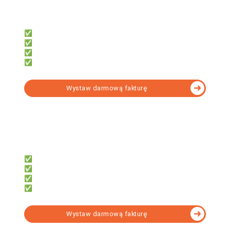
Dla przedsiębiorców, którzy chcą:
✅ Samodzielnie księgować
✅ Oszczędzić czas i pieniądze
✅ Mieć dostęp z telefonu i komputera
✅ Fakturować za darmo z KSeF
Wystaw darmową fakturę
fillup
Dla księgowych, którzy potrzebują:
✅ 7 000+ formularzy w tym KSeF
✅ e-Deklaracji, JPK, e-ZUS
✅ Obsługi wielu firm
✅ Narzędzia do formalności
Wystaw darmową fakturę