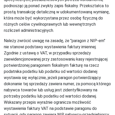
podnosząc ją ponad zwykły zapis fiskalny. Przekształca to
prostą transakcję detaliczną w udokumentowaną wymianę,
która może być wykorzystana przez osobę fizyczną do
różnych celów cywilnoprawnych lub wewnętrznych
rozliczeń administracyjnych.
Należy zwrócić uwagę na zasadę, że "paragon z NIP-em"
nie stanowi podstawy wystawienia faktury imiennej.
Zgodnie z ustawą o VAT, w przypadku sprzedaży
zaewidencjonowanej przy zastosowaniu kasy rejestrującej
potwierdzonej paragonem fiskalnym fakturę na rzecz
podatnika podatku lub podatku od wartości dodanej
wystawia się wyłącznie, jeżeli paragon potwierdzający
dokonanie tej sprzedaży zawiera numer, za pomocą którego
nabywca towarów lub usług jest zidentyfikowany na
potrzeby podatku lub podatku od wartości dodanej.
Wskazany przepis wyraźnie ogranicza możliwość
wystawienia faktury VAT na podstawie paragonu do
sytuacji, gdy paragon zawiera NIP nabywcy-przedsiębiorcy.