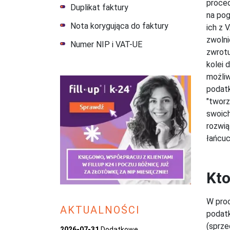
proced
Duplikat faktury
na pog
Nota korygująca do faktury
ich z 
zwolni
Numer NIP i VAT-UE
zwrotu
kolei 
możliw
podatk
"tworz
swoich
rozwią
łańcuc
Kto
W proc
AKTUALNOŚCI
podatk
(sprze
2026-07-31
Dodatkowe