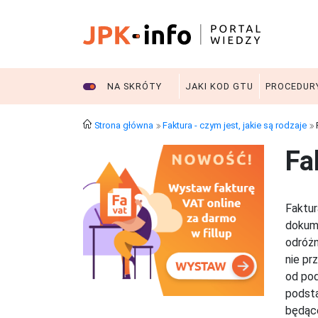
NA SKRÓTY
JAKI KOD GTU
PROCEDUR
Strona główna
Faktura - czym jest, jakie są rodzaje
F
Fa
Faktur
dokume
odróżn
nie pr
od pod
podsta
będące