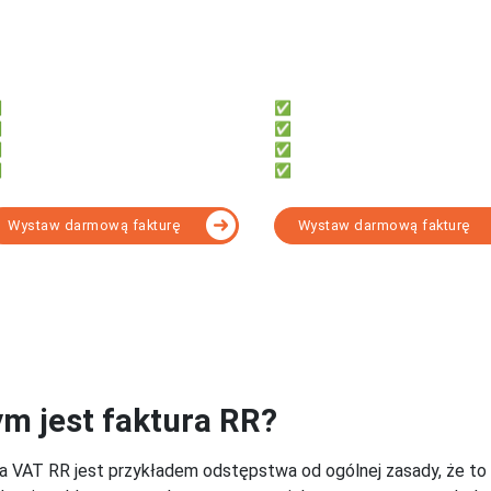
irmly
fillup
a przedsiębiorców, którzy chcą:
Dla księgowych, którzy potrzebują
Samodzielnie księgować
✅ 7 000+ formularzy w tym KSeF
Oszczędzić czas i pieniądze
✅ e-Deklaracji, JPK, e-ZUS
Mieć dostęp z telefonu i komputera
✅ Obsługi wielu firm
Fakturować za darmo z KSeF
✅ Narzędzia do formalności
Wystaw darmową fakturę
Wystaw darmową fakturę
Wybierz program KSeF d
m jest faktura RR?
a VAT RR jest przykładem odstępstwa od ogólnej zasady, że to