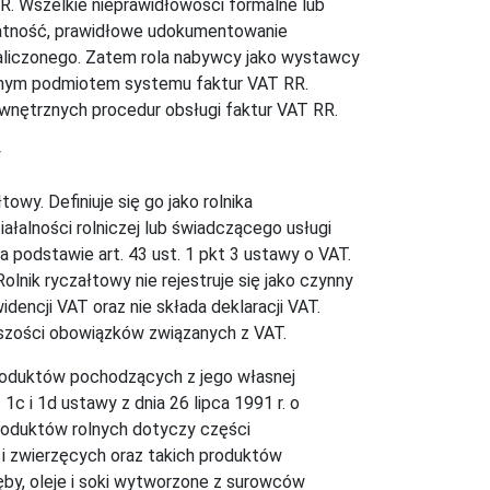
. Wszelkie nieprawidłowości formalne lub
płatność, prawidłowe udokumentowanie
naliczonego. Zatem rola nabywcy jako wystawcy
alnym podmiotem systemu faktur VAT RR.
wnętrznych procedur obsługi faktur VAT RR.
y
wy. Definiuje się go jako rolnika
łalności rolniczej lub świadczącego usługi
a podstawie art. 43 ust. 1 pkt 3 ustawy o VAT.
lnik ryczałtowy nie rejestruje się jako czynny
dencji VAT oraz nie składa deklaracji VAT.
kszości obowiązków związanych z VAT.
produktów pochodzących z jego własnej
 1c i 1d ustawy z dnia 26 lipca 1991 r. o
roduktów rolnych dotyczy części
i zwierzęcych oraz takich produktów
ręby, oleje i soki wytworzone z surowców