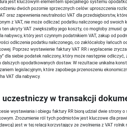
ura jest kluczowym elementem specjalnego systemu opodatkowa
odzeniu dwóch pozornie sprzecznych celów: uproszczenia rozlic
VAT oraz zapewnienia neutralności VAT dla przedsiębiorstw, któr
onym z VAT, nie może odliczać podatku naliczonego od swoich
 ten ukryty VAT zwiększałby jego koszty, co mogłoby zmusić go
dla nabywcy, który jest czynnym podatnikiem VAT, zakup od pod
ości odliczenia podatku naliczonego, co zakłócałoby łańcuch od
owej. Poprzez wystawienie faktury VAT RR i wypłacenie zrycz
y" dla siebie podatek naliczony, który może następnie odliczyć
 dalszych opodatkowanych dostaw. W rezultacie unikalna konst
zaniem legislacyjnym, które zapobiega przenoszeniu ekonomiczn
ha VAT dla nabywcy.
 uczestniczy w transakcji dokum
esie wystawiania i obiegu faktury RR biorą udział dwie strony o
owym. Zrozumienie ról tych podmiotów jest kluczowe dla pra
dawcą) jest w tej relacji korzystający ze zwolnienia z VAT roln