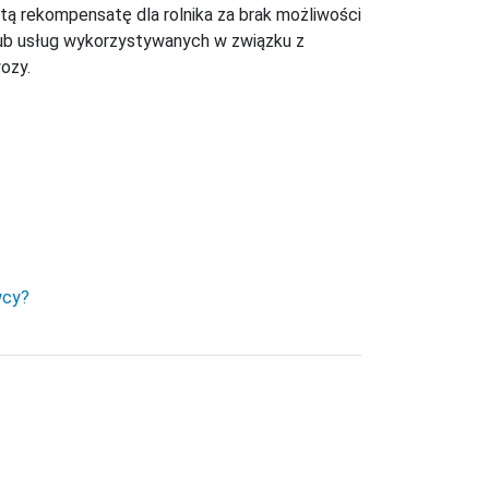
ą rekompensatę dla rolnika za brak możliwości
lub usług wykorzystywanych w związku z
ozy.
wcy?
uż teraz