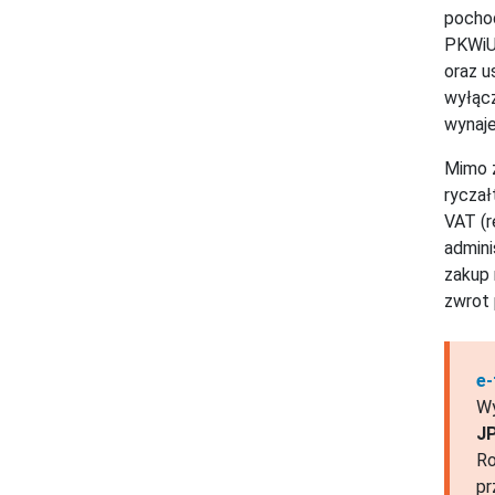
pochod
PKWiU,
oraz u
wyłącz
wynaje
Mimo z
ryczał
VAT (r
admini
zakup 
zwrot 
e-
Wy
JP
Ro
pr