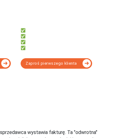
fillup | k24
:
Dla biur rachunkowych, które chcą:
✅ System do współpracy z klientami
✅ Dać klientom darmowe faktury
✅ Obsługi KSeF bez instalacji
✅ Rozliczać KPiR lub Ryczałt
Zaproś pierwszego klienta
opasowany do Twoich potrzeb - porównanie
 sprzedawca wystawia fakturę. Ta "odwrotna"