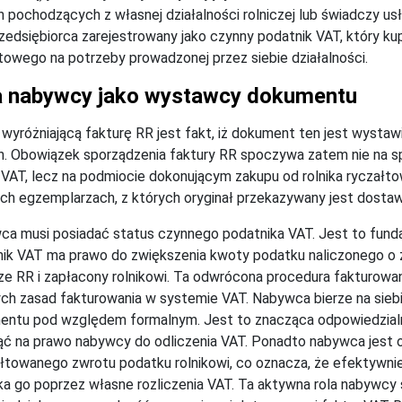
h pochodzących z własnej działalności rolniczej lub świadczy usł
zedsiębiorca zarejestrowany jako czynny podatnik VAT, który kupu
towego na potrzeby prowadzonej przez siebie działalności.
a nabywcy jako wystawcy dokumentu
wyróżniającą fakturę RR jest fakt, iż dokument ten jest wysta
h. Obowiązek sporządzenia faktury RR spoczywa zatem nie na s
VAT, lecz na podmiocie dokonującym zakupu od rolnika ryczał
h egzemplarzach, z których oryginał przekazywany jest dosta
a musi posiadać status czynnego podatnika VAT. Jest to fund
ik VAT ma prawo do zwiększenia kwoty podatku naliczonego o
ze RR i zapłacony rolnikowi. Ta odwrócona procedura fakturowa
ch zasad fakturowania w systemie VAT. Nabywca bierze na sie
entu pod względem formalnym. Jest to znacząca odpowiedzialn
ć na prawo nabywcy do odliczenia VAT. Ponadto nabywca jest 
łtowanego zwrotu podatku rolnikowi, co oznacza, że efektywnie 
a go poprzez własne rozliczenia VAT. Ta aktywna rola nabywcy