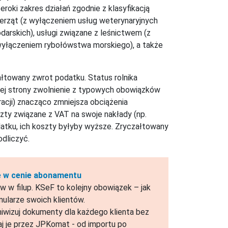
roki zakres działań zgodnie z klasyfikacją
ierząt (z wyłączeniem usług weterynaryjnych
darskich), usługi związane z leśnictwem (z
wyłączeniem rybołówstwa morskiego), a także
łtowany zwrot podatku. Status rolnika
dnej strony zwolnienie z typowych obowiązków
racji) znacząco zmniejsza obciążenia
oszty związane z VAT na swoje nakłady (np.
atku, ich koszty byłyby wyższe. Zryczałtowany
dliczyć.
ie w cenie abonamentu
w w filup. KSeF to kolejny obowiązek – jak
mularze swoich klientów.
chiwizuj dokumenty dla każdego klienta bez
aj je przez JPKomat - od importu po