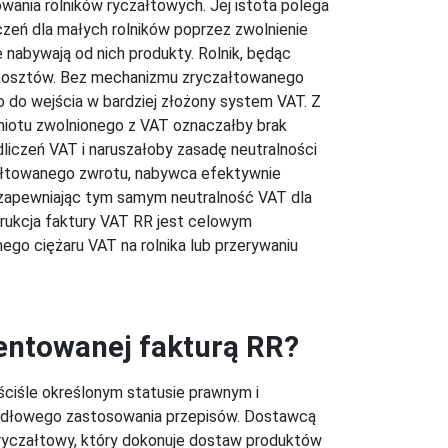
nia rolników ryczałtowych. Jej istota polega
zeń dla małych rolników poprzez zwolnienie
e nabywają od nich produkty. Rolnik, będąc
 kosztów. Bez mechanizmu zryczałtowanego
 do wejścia w bardziej złożony system VAT. Z
miotu zwolnionego z VAT oznaczałby brak
liczeń VAT i naruszałoby zasadę neutralności
ałtowanego zwrotu, nabywca efektywnie
, zapewniając tym samym neutralność VAT dla
rukcja faktury VAT RR jest celowym
ego ciężaru VAT na rolnika lub przerywaniu
entowanej fakturą RR?
 ściśle określonym statusie prawnym i
widłowego zastosowania przepisów. Dostawcą
ik ryczałtowy, który dokonuje dostaw produktów