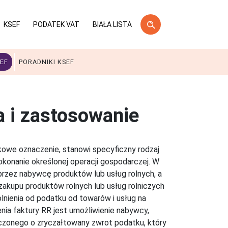
KSEF
PODATEK VAT
BIAŁA LISTA
EF
PORADNIKI KSEF
a i zastosowanie
zkowe oznaczenie, stanowi specyficzny rodzaj
onanie określonej operacji gospodarczej. W
przez nabywcę produktów lub usług rolnych, a
zakupu produktów rolnych lub usług rolniczych
olnienia od podatku od towarów i usług na
nia faktury RR jest umożliwienie nabywcy,
czonego o zryczałtowany zwrot podatku, który