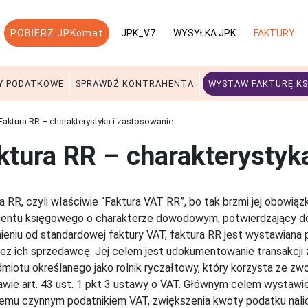
POBIERZ JPKomat
JPK_V7
WYSYŁKA JPK
FAKTURY
Y PODATKOWE
SPRAWDŹ KONTRAHENTA
WYSTAW FAKTURĘ KS
aktura RR – charakterystyka i zastosowanie
ktura RR – charakterystyk
a RR, czyli właściwie “Faktura VAT RR”, bo tak brzmi jej obowią
ntu księgowego o charakterze dowodowym, potwierdzający dok
ieniu od standardowej faktury VAT, faktura RR jest wystawiana 
zez ich sprzedawcę. Jej celem jest udokumentowanie transakcji 
miotu określanego jako rolnik ryczałtowy, który korzysta ze zw
wie art. 43 ust. 1 pkt 3 ustawy o VAT. Głównym celem wystawie
mu czynnym podatnikiem VAT, zwiększenia kwoty podatku nali