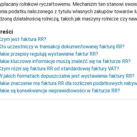
ypłacany rolnikowi ryczałtowemu. Mechanizm ten stanowi swoist
enia podatku naliczonego z tytułu własnych zakupów towarów 
zoną działalnością rolniczą, takich jak maszyny rolnicze czy naw
treści
Czym jest faktura RR?
Kto uczestniczy w transakcji dokumentowanej fakturą RR?
Jakie przepisy regulują wystawianie faktur RR?
Jakie kluczowe informacje muszą znaleźć się na fakturze RR?
Czym różni się faktura RR od standardowej faktury VAT?
W jakich formatach dopuszczalne jest wystawienie faktury RR?
Jakie znaczenie ma faktura RR dla rozliczeń podatkowych naby
Jakie są konsekwencje nieprawidłowości w fakturze RR?

e‑Faktury KSeF - przygotuj się na KSeF j