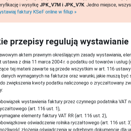
ryfikację i wysyłkę
JPK_V7M i JPK_V7K
. Jedno miejsce, wszys
stawiaj faktury KSeF online w fillup
ie przepisy regulują wystawianie
wowym aktem prawnym określającym zasady wystawiania, eleme
t ustawa z dnia 11 marca 2004 r. o podatku od towarów i usług
ące tej materii zawarte są przede wszystkim w art. 116 ustawy
 danych wymaganych na fakturze oraz warunki, jakie muszą być
do zwiększenia kwoty podatku naliczonego o zryczałtowany zw
y:
obowiązek wystawienia faktury przez czynnego podatnika VAT n
ryczałtowego (art. 116 ust. 1),
wymagane elementy faktury VAT RR (art. 116 ust. 2),
obowiązkowe oświadczenie rolnika ryczałtowego (art. 116 ust. 3)
możliwość złożenia oświadczenia w odrębnym dokumencie dla um