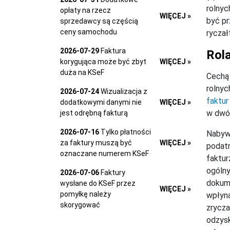
rolnyc
opłaty na rzecz
WIĘCEJ »
być pr
sprzedawcy są częścią
ceny samochodu
ryczał
2026-07-29
Faktura
Rol
korygująca może być zbyt
WIĘCEJ »
duża na KSeF
Cechą 
rolnyc
2026-07-24
Wizualizacja z
faktur
dodatkowymi danymi nie
WIĘCEJ »
w dwóc
jest odrębną fakturą
2026-07-16
Tylko płatności
Nabywc
za faktury muszą być
WIĘCEJ »
podatn
oznaczane numerem KSeF
faktur
ogólny
2026-07-06
Faktury
dokum
wysłane do KSeF przez
WIĘCEJ »
pomyłkę należy
wpłyną
skorygować
zrycza
odzysk