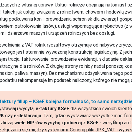
zących z własnej uprawy. Usługi rolnicze obejmują natomiast sze
 takich jak usługi związane z rolnictwem, chowem i hodowlą zw
sług podkuwania koni i prowadzenia schronisk dla zwierząt gospo
eniem patrolowania lasów), usługi wspomagające rybactwo (z 
m i dzierżawa maszyn i urządzeń rolniczych bez obsługi.
wolnienia z VAT rolnik ryczałtowy otrzymuje od nabywcy zrycza
towego jest starannie wyważoną konstrukcją legislacyjną. Z je
ejestracja, fakturowanie, prowadzenie ewidencji, składanie dekla
stracyjne dla rolników. Z drugiej strony rolnicy nadal ponoszą k
nasion, paliwa, maszyn). Bez mechanizmu odzyskiwania tego pod
podatku rekompensuje im podatek naliczony, którego nie mogą o
faktury fillup – KSeF kolejna formalność, to samo narzędz
stawiaj i wysyłaj
e-faktury KSeF
dla wszystkich swoich klientó
K czy e-deklaracja
. Tam, gdzie wystawiasz wszystkie inne for
zliczaj
wiele NIP-ów wysyłaj i pobieraj z KSeF
- weryfikuj i ar
zełączania się między systemami. Generuj pliki JPK_VAT i wysył