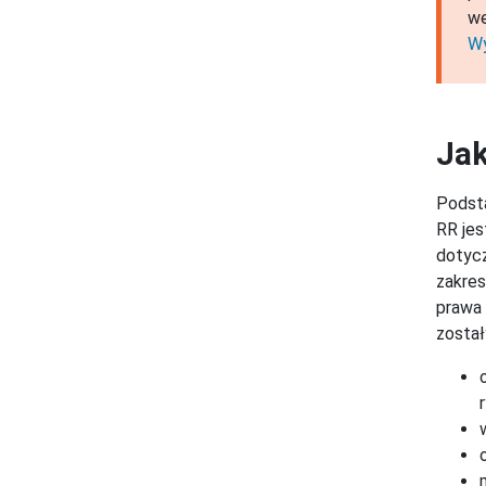
we
Wy
Jak
Podsta
RR jes
dotycz
zakres
prawa 
został