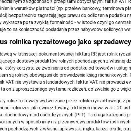
edzialnym za zgodność z przepisami dotyczącymi faktur VAT RR
łnienie warunków płatności (np. przelew bankowy, terminowa 
ści) bezpośrednio zagrażają jego prawu do odliczenia podatku 
y wykracza poza zwykłą formalność - w istocie czyni go centr
je to na konieczność posiadania przez nabywców solidnych we
tus rolnika ryczałtowego jako sprzedawc
awcą w transakcji dokumentowanej fakturą RR jest rolnik ryczałto
jącego dostawy produktów rolnych pochodzących z własnej dzia
ze, który korzysta ze zwolnienia od podatku od towarów i usług n
iem są rolnicy obowiązani do prowadzenia ksiąg rachunkowych. Ro
ik VAT, nie wystawia standardowych faktur VAT, nie prowadzi ewi
ta on z uproszczonego systemu rozliczeń, co zwalnia go z wię
ty rolne to towary wytworzone przez rolnika ryczałtowego z 
lności rolniczej, jak również towary, o których mowa w art. 20 ust.
u dochodowym od osób fizycznych (PIT). Ta druga kategoria p
orzonych w sposób inny niż przemysłowy produktów roślinnych 
nych pochodzących z własnej uprawy jak: mąka, kasza, płatki, ot