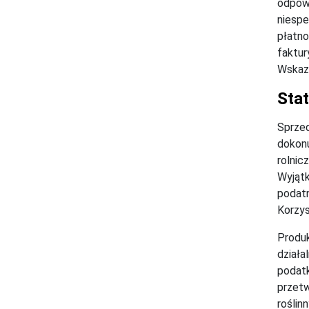
odpowi
niespe
płatno
faktur
Wskazu
Sta
Sprzed
dokonu
rolnic
Wyjątk
podatn
Korzys
Produk
działa
podatk
przetw
roślin