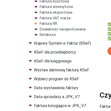
Faktura kosztowa
f
Faktura wewnętrzna
Faktura eksportowa
Dl
Faktura VAT marża
Faktura RR
✅ 
Działalność nierejestrowana
✅ 
✅ 
Refaktura
✅ 
Krajowy System e-Faktur (KSeF)
KSeF dla przedsiębiorcy
KSeF dla księgowego
Wystaw darmową fakturę KSeF
Wybierz program do KSeF
Data wystawienia faktury
Czy
Data sprzedaży a JPK_V7
Faktura korygująca w JPK_V7
Faktur