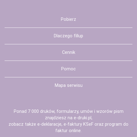
Pobierz
Dlaczego fillup
Cennik
Pomoc
Mapa serwisu
Ponad 7 000 druków, formularzy, umów i wzorów pism
znajdziesz na
e-druki.pl
,
zobacz także
e-deklaracje
,
e-faktury KSeF
oraz
program do
faktur
online.