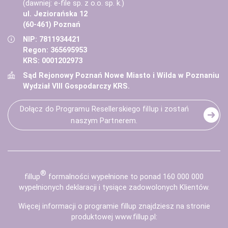
(dawniej: e-file sp. z o.o. sp. k.)
ul. Jeziorańska 12
(60-461) Poznań
NIP: 7811934421
Regon: 365695953
KRS: 0001202973
Sąd Rejonowy Poznań Nowe Miasto i Wilda w Poznaniu
Wydział VIII Gospodarczy KRS.
Dołącz do Programu Resellerskiego fillup i zostań
naszym Partnerem.
®
fill
up
formalności wypełnione to ponad 160 000 000
wypełnionych deklaracji i tysiące zadowolonych Klientów.
Więcej informacji o programie fillup znajdziesz na stronie
produktowej
www.fillup.pl
: