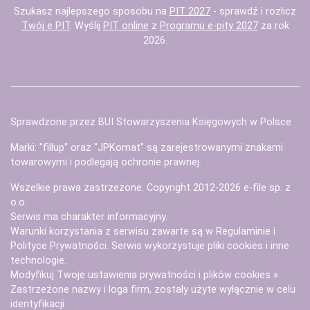
Szukasz najlepszego sposobu na
PIT 2027
- sprawdź i rozlicz
Twój e PIT
. Wyślij
PIT online
z
Programu e-pity 2027
za rok
2026.
Sprawdzone przez BUI Stowarzyszenia Księgowych w Polsce
Marki: "fillup" oraz "JPKomat" są zarejestrowanymi znakami
towarowymi i podlegają ochronie prawnej.
Wszelkie prawa zastrzeżone. Copyright 2012-2026
e-file sp. z
o.o.
Serwis ma charakter informacyjny.
Warunki korzystania z serwisu zawarte są w
Regulaminie
i
Polityce Prywatności
. Serwis wykorzystuje
pliki cookies i inne
technologie
.
Modyfikuj Twoje ustawienia prywatności i plików cookies »
Zastrzeżone nazwy i loga firm, zostały użyte wyłącznie w celu
identyfikacji.