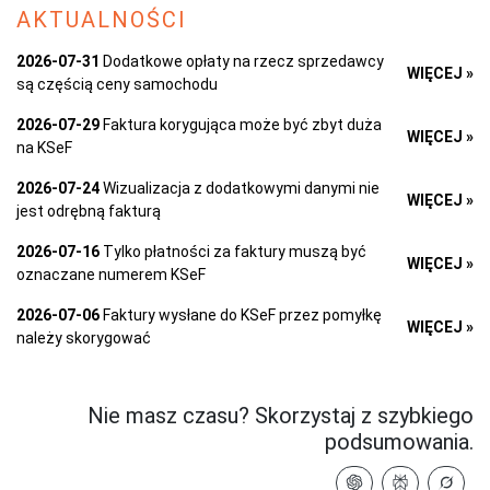
AKTUALNOŚCI
2026-07-31
Dodatkowe opłaty na rzecz sprzedawcy
WIĘCEJ »
są częścią ceny samochodu
2026-07-29
Faktura korygująca może być zbyt duża
WIĘCEJ »
na KSeF
2026-07-24
Wizualizacja z dodatkowymi danymi nie
WIĘCEJ »
jest odrębną fakturą
2026-07-16
Tylko płatności za faktury muszą być
WIĘCEJ »
oznaczane numerem KSeF
2026-07-06
Faktury wysłane do KSeF przez pomyłkę
WIĘCEJ »
należy skorygować
Nie masz czasu? Skorzystaj z szybkiego
podsumowania.