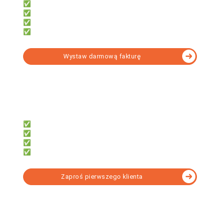
✅ 7 000+ formularzy w tym KSeF
✅ e-Deklaracji, JPK, e-ZUS
✅ Obsługi wielu firm
✅ Narzędzia do formalności
Wystaw darmową fakturę
fillup | k24
Dla biur rachunkowych, które chcą:
✅ System do współpracy z klientami
✅ Dać klientom darmowe faktury
✅ Obsługi KSeF bez instalacji
✅ Rozliczać KPiR lub Ryczałt
Zaproś pierwszego klienta
Wybierz program KSeF dopasowany do Twoich
potrzeb - porównanie