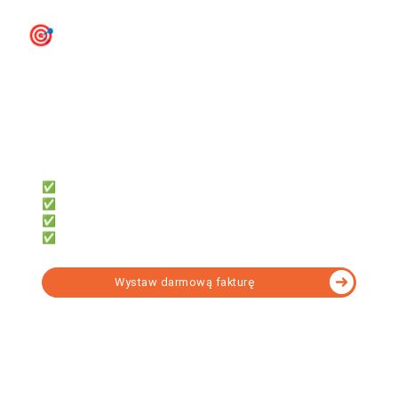
🎯
e‑Faktury KSeF - przygotuj się
na KSeF już teraz
firmly
Dla przedsiębiorców, którzy chcą:
✅ Samodzielnie księgować
✅ Oszczędzić czas i pieniądze
✅ Mieć dostęp z telefonu i komputera
✅ Fakturować za darmo z KSeF
Wystaw darmową fakturę
fillup
Dla księgowych, którzy potrzebują: