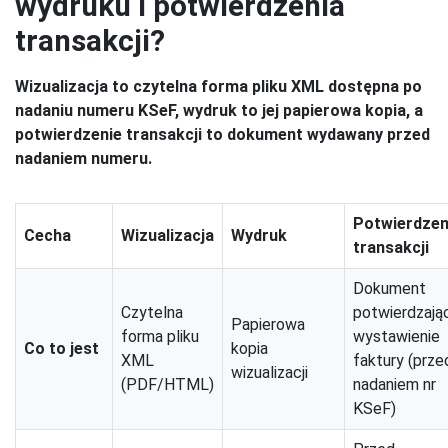
wydruku i potwierdzenia
transakcji?
Wizualizacja to czytelna forma pliku XML dostępna po
nadaniu numeru KSeF, wydruk to jej papierowa kopia, a
potwierdzenie transakcji to dokument wydawany przed
nadaniem numeru.
Potwierdzen
Cecha
Wizualizacja
Wydruk
transakcji
Dokument
Czytelna
potwierdzają
Papierowa
forma pliku
wystawienie
Co to jest
kopia
XML
faktury (prze
wizualizacji
(PDF/HTML)
nadaniem nr
KSeF)