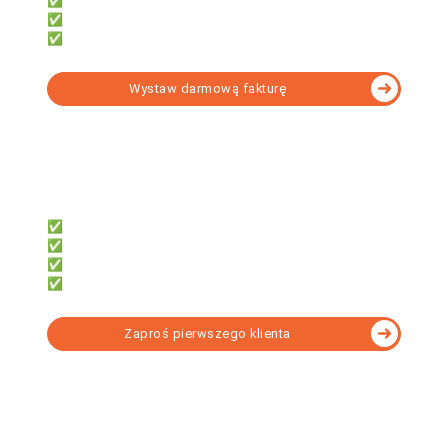
✅ e-Deklaracji, JPK, e-ZUS
✅ Obsługi wielu firm
✅ Narzędzia do formalności
Wystaw darmową fakturę
fillup | k24
Dla biur rachunkowych, które chcą:
✅ System do współpracy z klientami
✅ Dać klientom darmowe faktury
✅ Obsługi KSeF bez instalacji
✅ Rozliczać KPiR lub Ryczałt
Zaproś pierwszego klienta
Wybierz program KSeF dopasowany do Twoich
potrzeb - porównanie