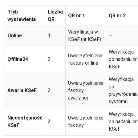
Tryb
Liczba
QR nr 1
QR nr 2
wystawienia
QR
Weryfikacja w
Online
1
–
KSeF (nr KSeF)
Weryfikacja
Uwierzytelnienie
Offline24
2
po nadaniu nr
faktury offline
KSeF
Weryfikacja
Uwierzytelnienie
po
Awaria KSeF
2
faktury
przywróceniu
awaryjnej
systemu
Weryfikacja
Niedostępność
Uwierzytelnienie
2
po nadaniu nr
KSeF
faktury
KSeF