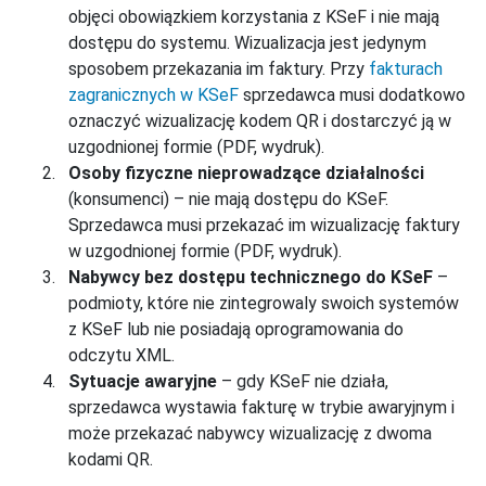
objęci obowiązkiem korzystania z KSeF i nie mają
dostępu do systemu. Wizualizacja jest jedynym
sposobem przekazania im faktury. Przy
fakturach
zagranicznych w KSeF
sprzedawca musi dodatkowo
oznaczyć wizualizację kodem QR i dostarczyć ją w
uzgodnionej formie (PDF, wydruk).
Osoby fizyczne nieprowadzące działalności
(konsumenci) – nie mają dostępu do KSeF.
Sprzedawca musi przekazać im wizualizację faktury
w uzgodnionej formie (PDF, wydruk).
Nabywcy bez dostępu technicznego do KSeF
–
podmioty, które nie zintegrowaly swoich systemów
z KSeF lub nie posiadają oprogramowania do
odczytu XML.
Sytuacje awaryjne
– gdy KSeF nie działa,
sprzedawca wystawia fakturę w trybie awaryjnym i
może przekazać nabywcy wizualizację z dwoma
kodami QR.