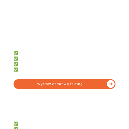
już teraz
firmly
Dla przedsiębiorców, którzy chcą:
✅ Samodzielnie księgować
✅ Oszczędzić czas i pieniądze
✅ Mieć dostęp z telefonu i komputera
✅ Fakturować za darmo z KSeF
Wystaw darmową fakturę
fillup
Dla księgowych, którzy potrzebują:
✅ 7 000+ formularzy w tym KSeF