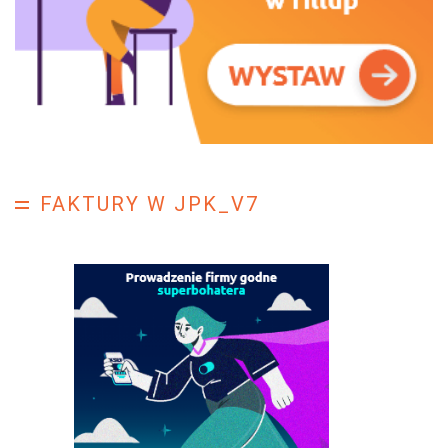
FAKTURY W JPK_V7